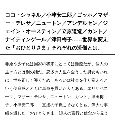
ココ・シャネル／小津安二郎／ゴッホ／マザ
ー・テレサ／ニュートン／アンデルセン／ジ
ェイン・オースティン／立原道造／カント／
ナイティンゲール／津田梅子……世界を変え
た「おひとりさま」それぞれの流儀とは。
非婚や少子化は国家の将来にとっては難題だが、個人の
生き方とは別の話だ。恋多き人生を全うした男女もいれ
ば、世を正しく導くため、あるいは社会を作り変えると
いう使命感とともに単身を貫いた人もある。エリザベス
一世、マザー・テレサ、ニュートン、カント、津田梅
子、小津安二郎……直接の子孫こそなくとも、偉大な事
績を遺した「おひとりさま」19人の言行と信念から見え