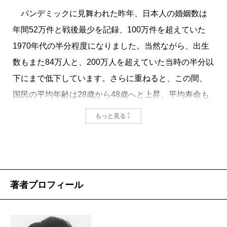
パンデミックに見舞われた昨年、日本人の婚姻数は
年間52万件と戦後最少を記録、100万件を超えていた
1970年代の半分程度になりました。当然ながら、出生
数もまた84万人と、200万人を超えていた当時の半分以
下にまで低下しています。さらに重ねると、この間、
国民の平均年齢は28歳から48歳へと上昇、平均寿命も
15年ほど伸びました。国として少子高齢化では世界の
もっと見る
トップランナーですが、そのぶん自己実現にかけられ
る時間が長くなったと捉えることも可能でしょう。も
ちろん、何をもって自己実現と考えるかは人それぞれ
です。
著者プロフィール
掲載：2021年10月25日