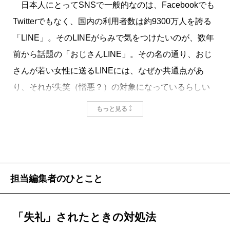
日本人にとってSNSで一般的なのは、Facebookでも
Twitterでもなく、国内の利用者数は約9300万人を誇る
「LINE」。そのLINEがらみで気をつけたいのが、数年
前から話題の「おじさんLINE」。その名の通り、おじ
さんが若い女性に送るLINEには、なぜか共通点があ
り、それが失笑（憎悪？）の対象になっているらしい
です。たとえば、
もっと見る
〈おはよう
ゆうこチャンは、もう起きたカナ？ お
じさんは今日も仕事です
…
寒いから、ゆうこチャンとしっぽり
にでも行きたいナ
担当編集者のひとこと
ナンチャッテ（^^; じゃあね〜（^o^）／〉
「失礼」されたときの対処法
若い女性のあいだでは、同性の友達とこの手の文面