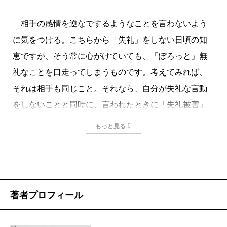
をやり取りして笑い合う「おじさんLINEごっこ」とい
う遊びまであるのだとか。最近では「40歳を過ぎた
相手の感情を逆なでするようなことを言わないよう
ら、おじさん」が始まるというのが一般的な認識らし
に気をつける。こちらから「失礼」をしない日頃の知
いですから（Chat GPTがそうおっしゃっています）、
恵ですが、そう常に心がけていても、「ぽろっと」無
若いつもりの男性も、知らず知らずのうちに、文体が
礼なことを口走ってしまうものです。考えてみれば、
「おじさんLINE」っぽくなっていないか、女性への返
それは相手も同じこと。それなら、自分が失礼な言動
信の時は気をつけたほうがいいかもしれません。
をしないことと同時に、言われたときに「失礼被害」
を最小限に抑えることも大切です。本書の中で、著者
もっと見る
の石原壮一郎氏は、自分が受けた「失礼」に対して、
掲載：2023年5月25日
心の中でうまくそれを回避する全5条を挙げています。
その第1条が、「心の中で相手を見下す」。つまり、
平気で失礼な言動をしてくる人は、こちらの気持ちへ
著者プロフィール
の想像力が足りなかったり、どういうことを言っては
いけないかという当たり前の知識がなかったりしま