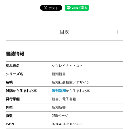
目次
書誌情報
読み仮名
シツレイナヒトコト
シリーズ名
新潮新書
装幀
新潮社装幀室／デザイン
雑誌から生まれた本
週刊新潮
から生まれた本
発行形態
新書、電子書籍
判型
新潮新書
頁数
256ページ
ISBN
978-4-10-610998-0