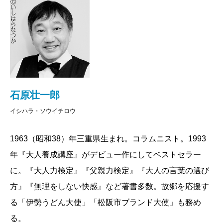
す。こっそり「かわいそうな人」「残念な人」と見下
してしまいましょう。第2条が、「異世界の生き物だと
思う」。価値観や常識は人それぞれなので、「この人
は異世界に生きてるんだ」と割り切るというもの。た
とえば、会うたびに「早く孫の顔を」と言ってくる義
父母も、そういう価値観の世界に生きているので仕方
石原壮一郎
ないと思えば、お互いの違いを客観的に見ることがで
イシハラ・ソウイチロウ
きます。
さらに、「相手が失礼なことを言ってくるセコイ理
1963（昭和38）年三重県生まれ。コラムニスト。1993
由を見抜く」（第3条）ことで、憐れみの感情で怒りを
年『大人養成講座』がデビュー作にしてベストセラー
押し流す。相手がそういう性格なんだなと片づけて、
に。『大人力検定』『父親力検定』『大人の言葉の選び
無理に「相手の性格や考え方を変えようと思わない」
方』『無理をしない快感』など著書多数。故郷を応援す
（第4条）。最後の第5条が、自分の人生に必要ない人
る「伊勢うどん大使」「松阪市ブランド大使」も務め
だと考えて「心の距離を取る」。
る。