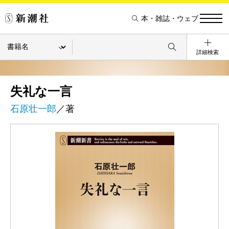
本・雑誌・ウェブ
詳細検索
失礼な一言
石原壮一郎
／著