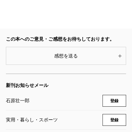
うっかり反撃して、相手と同じ土俵に乗ることを避
ける、この石原流「失礼被害を最小限に抑える」方法
は、頭に血が上ってもヘンに戦闘的にならない、現代
人に最も必要とされる「大人の失礼撃退法」と言えま
この本へのご意見・ご感想をお待ちしております。
す。
感想を送る
2023/05/25
新刊お知らせメール
石原壮一郎
登録
実用・暮らし・スポーツ
登録