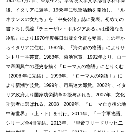
1937年7月7日、東京生れ。学習院大学文学部哲学科卒業
運動を位置付け、個々の担い手の座標を明らかにして
後、イタリアに遊学。1968年に執筆活動を開始し、「ル
行く手法が、フランス革命時代で止っていた私の歴史
ネサンスの女たち」を「中央公論」誌に発表。初めての
的関心を、ルネサンス時代にまで遡らせてくれた。こ
書下ろし長編『チェーザレ・ボルジアあるいは優雅なる
の時代に対する私の知識、共感は全て塩野さんの著作
冷酷』により1970年度毎日出版文化賞を受賞。この年か
を読むことに依って得られたものである。
らイタリアに住む。1982年、『海の都の物語』によりサ
ントリー学芸賞。1983年、菊池寛賞。1992年より、ロー
このたび出版される『ルネサンスとは何であったの
マ帝国興亡の歴史を描く「ローマ人の物語」にとりくむ
か』は３０年以上に及ぶルネサンス研究の「総論」で
（2006 年に完結）。1993年、『ローマ人の物語Ｉ』に
あろう。フィレンツェで花開き、ローマに展開し、大
より新潮学芸賞。1999年、司馬遼太郎賞。2002年、イタ
航海時代の精神的衝動となり、ヴェネツィアで終焉を
リア政府より国家功労勲章を授与される。2007年、文化
迎えるルネサンスが俯瞰され、簡潔にまとめられてい
功労者に選ばれる。2008ー2009年、『ローマ亡き後の地
る。これまでの「歴史物語」「小説」などの形式に加
中海世界』（上・下）を刊行。2011年、「十字軍物語」
えた新しい試みとしての「対話方式」で話が進められ
シリーズ全4冊完結。2013年、『皇帝フリードリッヒ二
る。厳密には「問答」様式という方が正確かもしれな