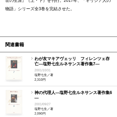
世の生涯』（上・下）を刊行。2017年、「ギリシア人の
い。「問い手」は若き日の、「答え手」は現在の、ど
物語」シリーズ全3巻を完結させた。
ちらも塩野さん自身であり、その役割は入れ替わるこ
とがないからである。何れにせよ俯瞰図を書く遣り方
としてこの方式は大変成功していると思う。分かり易
くかつ面白い。「一つの言葉」「一つのエピソード」
関連書籍
の方が、抽象化され概念化された説明よりも鮮やかな
説得力を持つ。本書では一般化のなかに、これらをバ
わが友マキアヴェッリ フィレンツェ存
亡―塩野七生ルネサンス著作集7―
ランス良く織り交ぜることにより総論特有の単調さと
2001/10/31
退屈さを脱し、生き生きと語りかけることに成功して
塩野七生／著
2,310円
いる。
神の代理人―塩野七生ルネサンス著作集6
―
『ルネサンスとは何であったのか』を読みながら、現
2001/09/27
代もルネサンス時代も、そしてカエサルのローマ時代
塩野七生／著
2,090円
も、人間の本質は変わっていないという何時もながら