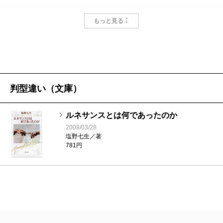
の思いに捉えられた。「人間なら誰でも現実のすべて
海の都の物語 ヴェネツィア共和国の一
もっと見る
千年（下）―塩野七生ルネサンス著作集5
が見えるわけではない。多くの人間は見たいと欲する
―
現実しか見ていない」というユリウス・カエサルの言
2001/08/31
塩野七生／著
葉が文中に二度にわたって引用されている。神を通し
2,200円
て見、神の意に沿って考え、聖書の言葉で語るのが中
判型違い（文庫）
海の都の物語 ヴェネツィア共和国の一
世の、自分の目で見、自分の頭で考え、自分の言葉で
千年（上）―塩野七生ルネサンス著作集4
語り、書き記すのがルネサンスの精神であり、それは
―
ルネサンスとは何であったのか
2001/08/31
ローマ時代の英雄カエサルの精神でもあった、と著者
2008/03/28
塩野七生／著
塩野七生／著
は考える。
2,090円
781円
チェーザレ・ボルジアあるいは優雅なる
冷酷―塩野七生ルネサンス著作集3―
しからば現代はどうだろうか。「見たいと欲する現
2001/07/27
実しか見ていない」即ち「自己催眠」は現代社会にお
塩野七生／著
1,870円
いても、いっそう顕著である。それどころか、大衆に