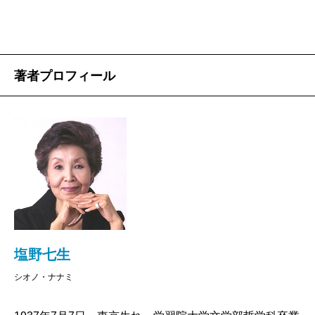
なかったものだから、この物語の著者が自分と同
年輩の女性とは夢にも思わず、一筋にルネサンス
期を専攻しつづけた中年の人物に違いないと直感
著者プロフィール
的に思い込んでしまった。「人は自身を尺度とし
てしか他人を測ることが出来ない」典型であっ
た。
法学部の学生時代、「政治・外交史」には興味をそ
そられたが、それはフランス革命以降の近代ヨーロッ
パが舞台であり、率直にいってルネサンスという時代
は入試の世界史以上には馴染みのない世界だった。塩
野さんの生き生きとしてパワフルな語り口に触れるこ
塩野七生
とがなければその儘で終わったと思う。「文芸復興」
シオノ・ナナミ
に視線を限定せず、その時期の世界情勢と諸国家の経
済、政治、外交、軍事などを大局的に俯瞰するなかに