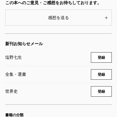
媚びた結果、見てはいけない、あってはならない、口
この本へのご意見・ご感想をお待ちしております。
ルネサンスの女たち ―塩野七生ルネサ
にしてもいけないタブーがやたらに増えた様に感ず
ンス著作集2―
2001/06/29
感想を送る
る。「神」が「大衆」に「神職」が「マスコミ」に代
塩野七生／著
1,870円
わっただけで中世と同じではないか？ おそらく何時
の時代も大衆は同じだったのだ。時代精神の担い手と
しての天才や英雄を現代は持たないだけなのだろう。
新刊お知らせメール
塩野七生
登録
宗教改革についての対比も面白い。キリスト教社会
が人間性の改善に役立たなかったのはキリスト（神）
全集・選書
登録
と信徒の間に聖職者階級が介在したからであり、それ
は神と人間が直接対し合うことにより改善されるとル
世界史
登録
ターは考える。一方、マキアヴェッリやイタリアのル
ネサンス人は聖職者の世俗化による危険よりも、聖職
者というプロのフイルターを通さずに信者が直接に神
書籍の分類