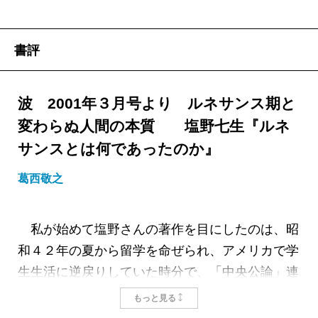
書評
波 2001年３月号より ルネサンス期と
変わらぬ人間の本質 塩野七生『ルネ
サンスとは何であったのか』
葛西敬之
私が始めて塩野さんの著作を目にしたのは、昭
和４２年の夏から留学を命ぜられ、アメリカで学
生生活に逆戻りしていた時分で、「中央公論」連
載中の「ルネサンスの女たち」であった。自分自
もっと見る
身が生き方を暗中模索している「ひよこ」でしか