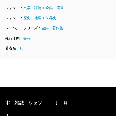
の声を聞くことの危険性の方を恐れたと著者は云う。
ジャンル：
文学・評論
>
全集・選書
今日、インターネット社会においては、国家や地域社
ジャンル：
歴史・地理
>
世界史
会、さらには情報媒体としてのマスコミを飛び越え、
レーベル・シリーズ：
全集・著作集
情報でネットワーク化された市民が新しい世界を主導
するという主張が盛んであるがどこか似ているものを
発行形態：
書籍
感ずる。「歴史は所詮は人間だ」という著者の言葉は
著者名：
し
本質を突いている。
（かさい・よしゆき ＪＲ東海社長）
▼塩野七生『ルネサンスとは何であったのか』
（「塩野七生ルネサンス著作集」１）は、四月刊
本・雑誌・ウェブ
※第二巻『ルネサンスの女たち』は六月刊。以
一覧
降、毎月刊行予定。