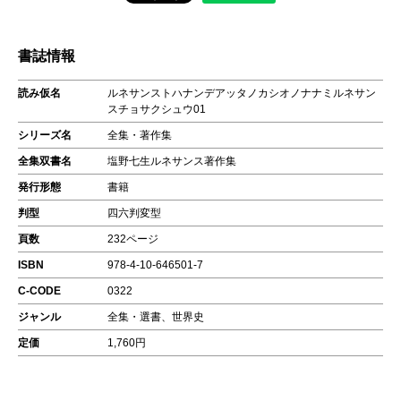
書誌情報
読み仮名
ルネサンストハナンデアッタノカシオノナナミルネサン
スチョサクシュウ01
シリーズ名
全集・著作集
全集双書名
塩野七生ルネサンス著作集
発行形態
書籍
判型
四六判変型
頁数
232ページ
ISBN
978-4-10-646501-7
C-CODE
0322
ジャンル
全集・選書、世界史
定価
1,760円