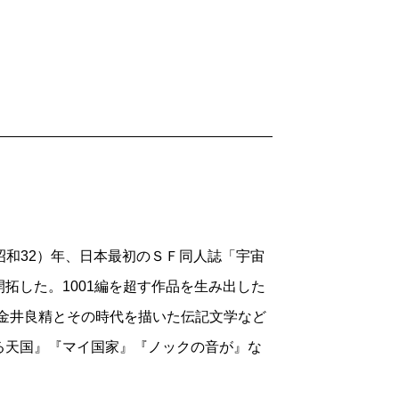
ないサイエンスと、作り話のフィ
、「キツネツキとロケット」を含
学オチの部分だ。
抑揚のない話し方と、なんでも確
ソードを聴きながら考えた。奇想天
もの静かな科学者だったのではない
みを論理的に証明しようとした科学
のイメージと違い、もの静かだった
聴いた。
7（昭和32）年、日本最初のＳＦ同人誌「宇宙
拓した。1001編を超す作品を生み出した
金井良精とその時代を描いた伝記文学など
る天国』『マイ国家』『ノックの音が』な