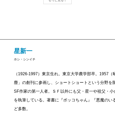
もっと見る
理論のどの段階も正しく証明しなければなら
クション。ＳＦはそのハイブリッドであるが
め、父の作品で私が好きなのはいつもその科
今回、とてもエンターテイナーとは呼べない
かめたくなる性格をあらわすいくつかのエピ
外な小説家として有名になった父の本質は、
星新一
かと。この講演も、脳がひらめくときのしく
ホシ・シンイチ
者の試みのように思えた。そして私は、外で
家での父そのままの声を、なつかしい想いで
（1926-1997）東京生れ。東京大学農学部卒。195
塵」の創刊に参画し、ショートショートという分野を開
SF作家の第一人者。ＳＦ以外にも父・星一や祖父・小
を執筆している。著書に『ボッコちゃん』『悪魔のい
ど多数。