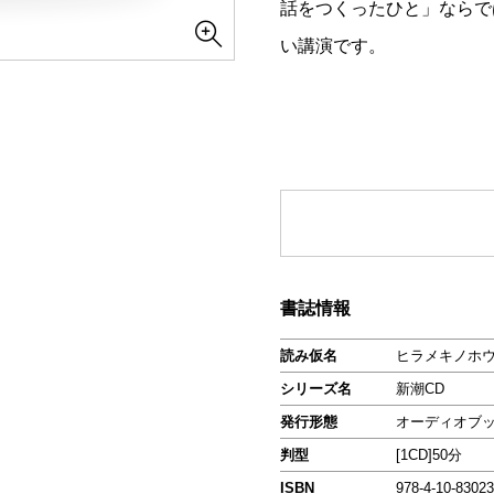
話をつくったひと」ならで
い講演です。
書誌情報
読み仮名
ヒラメキノホ
シリーズ名
新潮CD
発行形態
オーディオブ
判型
[1CD]50分
ISBN
978-4-10-83023