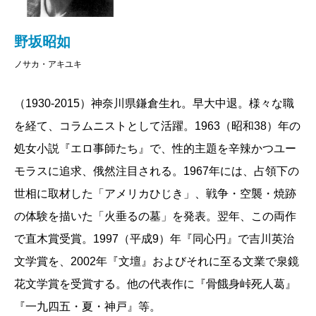
野坂昭如
ノサカ・アキユキ
（1930-2015）神奈川県鎌倉生れ。早大中退。様々な職
を経て、コラムニストとして活躍。1963（昭和38）年の
処女小説『エロ事師たち』で、性的主題を辛辣かつユー
モラスに追求、俄然注目される。1967年には、占領下の
世相に取材した「アメリカひじき」、戦争・空襲・焼跡
の体験を描いた「火垂るの墓」を発表。翌年、この両作
で直木賞受賞。1997（平成9）年『同心円』で吉川英治
文学賞を、2002年『文壇』およびそれに至る文業で泉鏡
花文学賞を受賞する。他の代表作に『骨餓身峠死人葛』
『一九四五・夏・神戸』等。