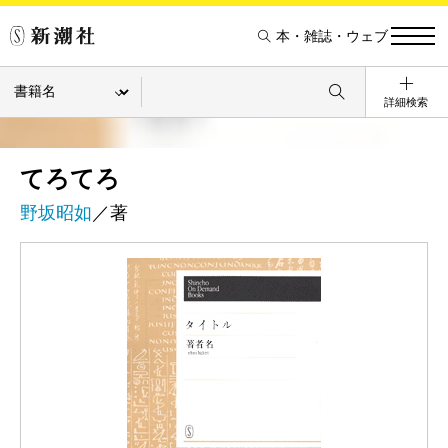
本・雑誌・ウェブ
詳細検索
てろてろ
野坂昭如
／著