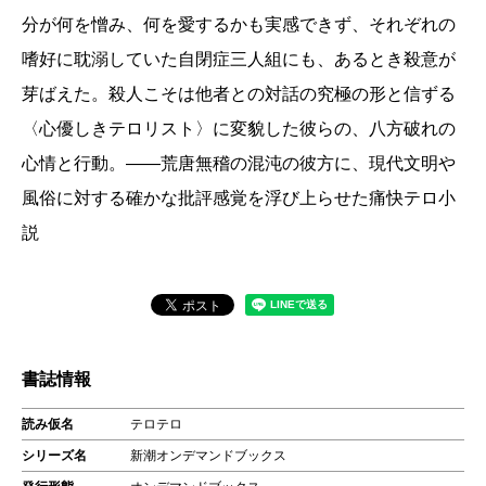
分が何を憎み、何を愛するかも実感できず、それぞれの
嗜好に耽溺していた自閉症三人組にも、あるとき殺意が
芽ばえた。殺人こそは他者との対話の究極の形と信ずる
〈心優しきテロリスト〉に変貌した彼らの、八方破れの
心情と行動。――荒唐無稽の混沌の彼方に、現代文明や
風俗に対する確かな批評感覚を浮び上らせた痛快テロ小
説
書誌情報
読み仮名
テロテロ
シリーズ名
新潮オンデマンドブックス