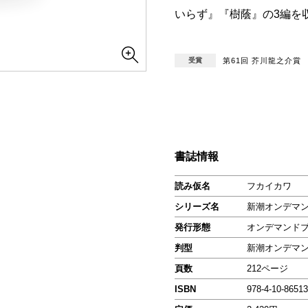
いらず』『樹蔭』の3編を
受賞
第61回 芥川龍之介賞
書誌情報
読み仮名
フカイカワ
シリーズ名
新潮オンデマ
発行形態
オンデマンド
判型
新潮オンデマ
頁数
212ページ
ISBN
978-4-10-86513