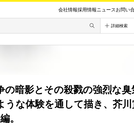
会社情報
採用情報
ニュース
お問い
詳細検索
争の暗影とその殺戮の強烈な臭
ような体験を通して描き、芥川
3編。