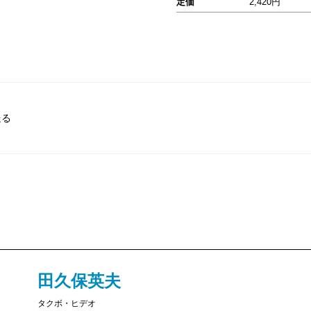
定価
2,420円
送る
田久保英夫
タクボ・ヒデオ