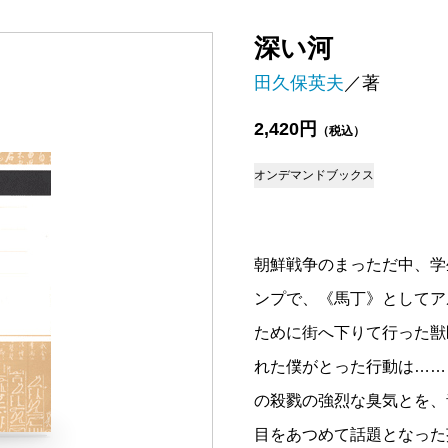
深い河
田久保英夫
／著
2,420円
（税込）
オンデマンドブックス
朝鮮戦争のまっただ中、学
ンプで、《馬丁》としてア
ために街へ下りて行った獣
れた僕がとった行動は……
の殺戮の強烈な臭気とを、
目をあつめて話題となった