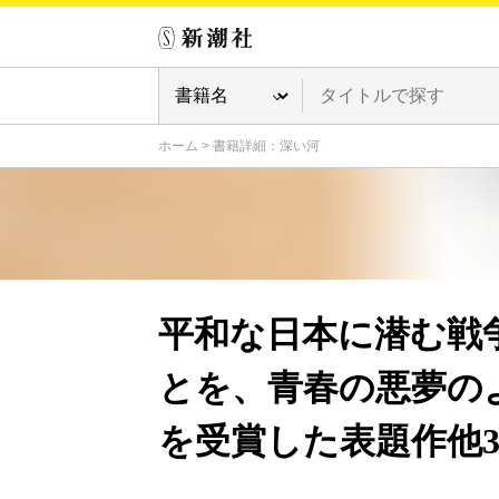
ホーム
>
書籍詳細：深い河
平和な日本に潜む戦
とを、青春の悪夢の
を受賞した表題作他