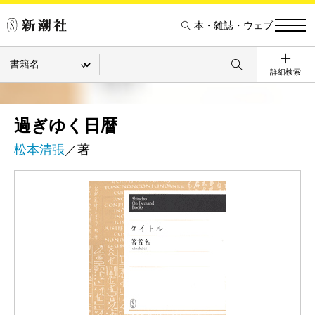
本・雑誌・ウェブ
詳細検索
過ぎゆく日暦
松本清張
／著