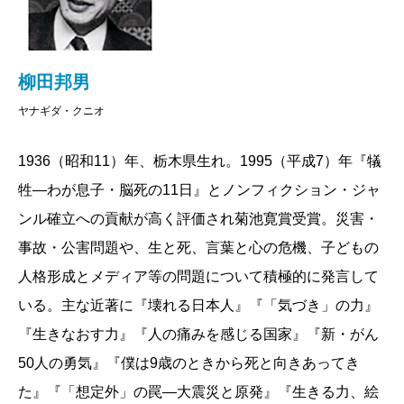
柳田邦男
ヤナギダ・クニオ
1936（昭和11）年、栃木県生れ。1995（平成7）年『犠
牲―わが息子・脳死の11日』とノンフィクション・ジャ
ンル確立への貢献が高く評価され菊池寛賞受賞。災害・
事故・公害問題や、生と死、言葉と心の危機、子どもの
人格形成とメディア等の問題について積極的に発言して
いる。主な近著に『壊れる日本人』『「気づき」の力』
『生きなおす力』『人の痛みを感じる国家』『新・がん
50人の勇気』『僕は9歳のときから死と向きあってき
た』『「想定外」の罠―大震災と原発』『生きる力、絵