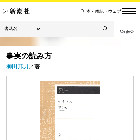
本・雑誌・ウェブ
詳細検索
事実の読み方
柳田邦男
／著