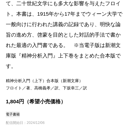
て、二十世紀文学にも多大な影響を与えたフロイ
ト。本書は、1915年から17年までウィーン大学で
一般向けに行われた講義の記録であり、明快な論
旨の進め方、啓蒙を目的とした対話的手法で書か
れた最適の入門書である。 ※当電子版は新潮文
庫版『精神分析入門』上下巻をまとめた合本版で
す。
精神分析入門（上下）合本版（新潮文庫）
フロイト／著、高橋義孝／訳、下坂幸三／訳
1,804円（希望小売価格）
電子書籍
配信開始日：2024/12/06