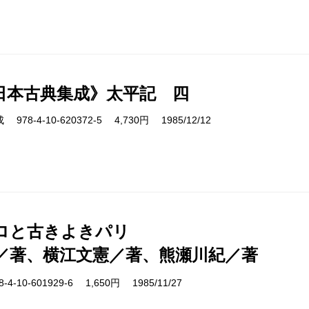
日本古典集成》太平記 四
8-4-10-620372-5 4,730円 1985/12/12
ロと古きよきパリ
／著、横江文憲／著、熊瀬川紀／著
-10-601929-6 1,650円 1985/11/27