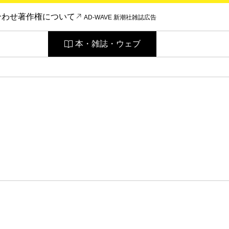
合わせ
著作権について
AD-WAVE 新潮社雑誌広告
本・雑誌・ウェブ