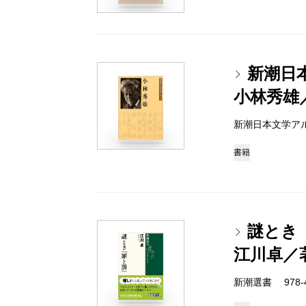
新潮日
小林秀雄
新潮日本文学アルバム 
書籍
謎とき
江川卓／
新潮選書 978-4-