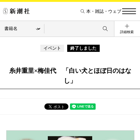
本・雑誌・ウェブ
詳細検索
イベント
終了しました
糸井重里×梅佳代 「白い犬とほぼ日のはな
し」