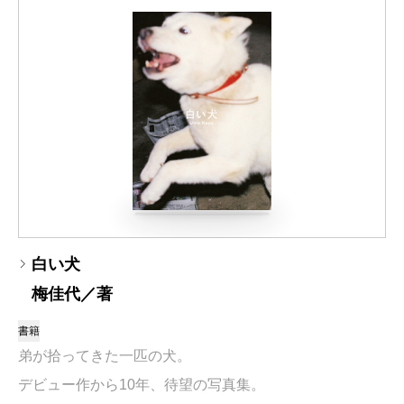
白い犬
梅佳代／著
書籍
弟が拾ってきた一匹の犬。
デビュー作から10年、待望の写真集。