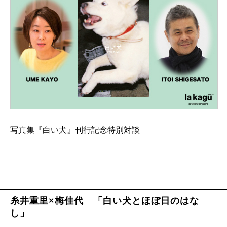
写真集『白い犬』刊行記念特別対談
糸井重里×梅佳代 「白い犬とほぼ日のはな
し」