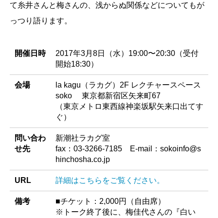
て糸井さんと梅さんの、浅からぬ関係などについてもが
っつり語ります。
開催日時
2017年3月8日（水）19:00〜20:30（受付
開始18:30）
会場
la kagu（ラカグ）2F レクチャースペース
soko 東京都新宿区矢来町67
（東京メトロ東西線神楽坂駅矢来口出てす
ぐ）
問い合わ
新潮社ラカグ室
せ先
fax：03-3266-7185 E-mail：sokoinfo@s
hinchosha.co.jp
URL
詳細はこちらをご覧ください。
備考
■チケット：2,000円（自由席）
※トーク終了後に、梅佳代さんの『白い