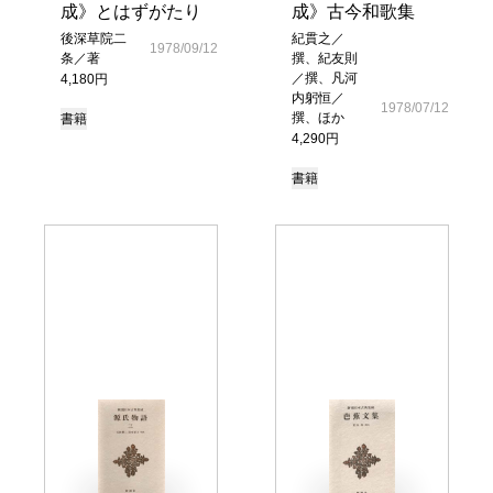
成》とはずがたり
成》古今和歌集
後深草院二
紀貫之／
1978/09/12
条／著
撰、紀友則
／撰、凡河
4,180円
内躬恒／
1978/07/12
撰、ほか
書籍
4,290円
書籍