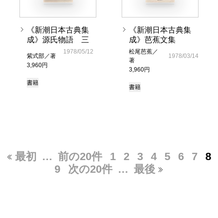
《新潮日本古典集
《新潮日本古典集
成》源氏物語 三
成》芭蕉文集
1978/05/12
松尾芭蕉／
紫式部／著
1978/03/14
著
3,960円
3,960円
書籍
書籍
最初
…
前の20件
1
2
3
4
5
6
7
8
9
次の20件
…
最後