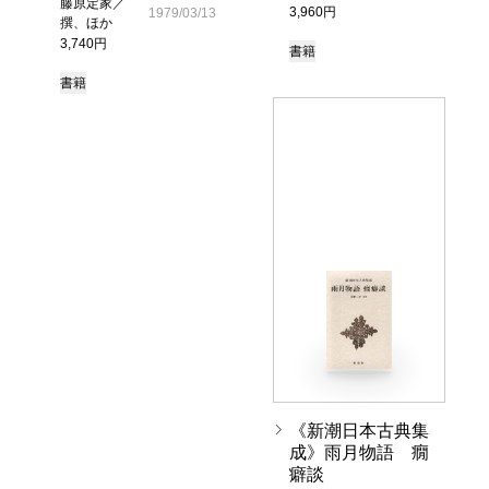
藤原定家／
3,960円
1979/03/13
撰、ほか
3,740円
書籍
書籍
《新潮日本古典集
成》雨月物語 癇
癖談