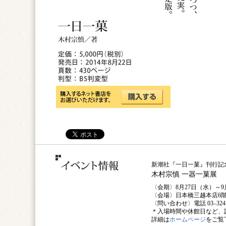
新潮社『一日一菓』刊行記
木村宗慎 一器一菓展
〈会期〉8月27日（水）～9
〈会場〉日本橋三越本店6
〈問い合わせ〉電話 03–3241
＊入場時間や休館日など、
詳細は
ホームページ
をご覧