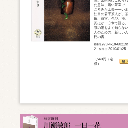
係、楽茶碗にこめら
た意味、暗い茶室で
ころみた工夫――い
注目の若手茶人が、
碗、茶室、侘び、禅
死ほか一〇章で語る
茶の湯をよく知らな
人のための、新しい
門の書。
978-4-10-60219
ISBN:
2
2010/01/25
発売日:
1,540
円（定
価）