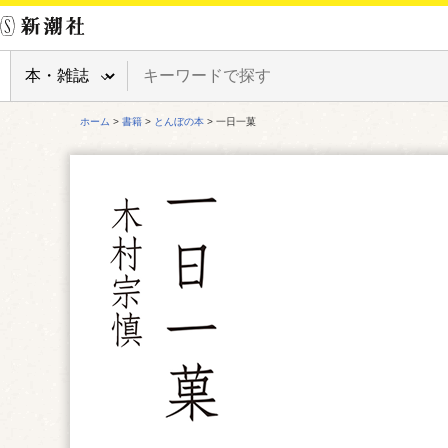
ホーム
>
書籍
>
とんぼの本
> 一日一菓