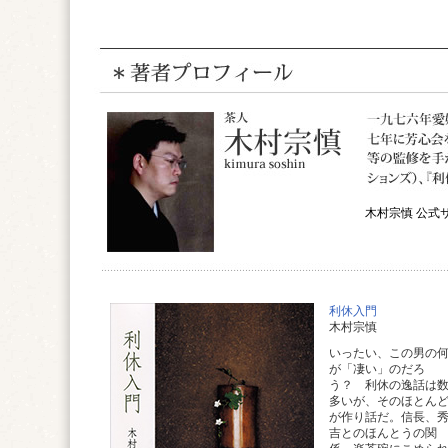
木村宗慎 公式
利休入門
木村宗慎
いったい、この男の
が「凄い」のだろ
う？ 利休の逸話は
多いが、そのほとん
が作り話だ。信長、
吉とのほんとうの関