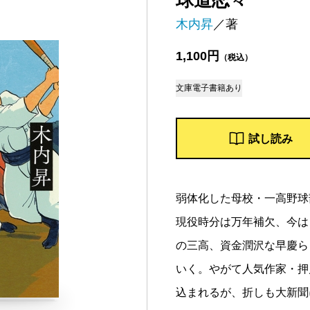
球道恋々
木内昇
／著
1,100円
（税込）
文庫
電子書籍あり
試し読み
弱体化した母校・一高野球
現役時分は万年補欠、今は
の三高、資金潤沢な早慶ら
いく。やがて人気作家・押
込まれるが、折しも大新聞