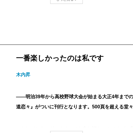
『〔天狗倶楽部〕快傑伝』によると、世界武者修行に
狗倶楽部の名簿に載っているという）、ここでは野球
とえば、春浪が羽田に開設した公開運動競技場での試
投の大活躍（？）。
「俺はなんのために早起きして羽田くんだりまで行っ
打で一度出場しただけの岩野泡鳴がくだを巻くと（泡
一番楽しかったのは私です
出てくる工場準備とは、北の地で計画中の缶詰工場の
れている）、「ろくに球も放れない奴を出せるかっ」
木内昇
を棚にあげて言うからおかしい。天狗倶楽部を主宰す
ら、そうではなく、むしろ下手な部類というのが傑作
――明治39年から高校野球大会が始まる大正4年まで
もう一人の主役、と先に書いたが、真の主役は宮本銀
道恋々』がついに刊行となります。500頁を超える堂
してから十年以上も野球から遠ざかっている。明治三
の銀平が、一高対三高の試合を、第一高等学校敷地内
ありがとうございます。でも申し訳ないんですが、私