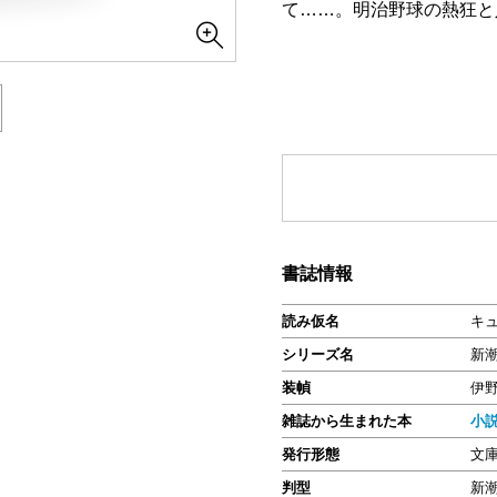
て……。明治野球の熱狂と
書誌情報
読み仮名
キ
シリーズ名
新
装幀
伊
雑誌から生まれた本
小
発行形態
文
判型
新