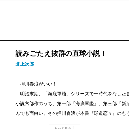
読みごたえ抜群の直球小説！
北上次郎
押川春浪がいい！
明治末期、「海底軍艦」シリーズで一時代をなした冒
小説六部作のうち、第一部『海底軍艦』、第三部『新
んでも面白い。その押川春浪が本書『球道恋々』のも
押川春浪がスポーツを楽しむ私的団体「天狗倶楽部」
もっと見る