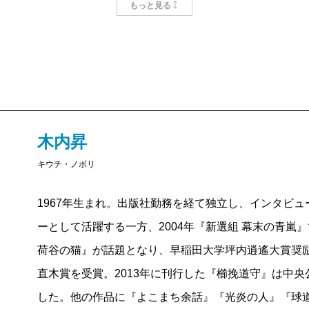
る。その冒頭近くに、次の一文がある。
もっと見る
といって苦労した点が思い当らず……。小さい頃から
「天下一に君臨していた一高野球部が、ここ二年ほど
思っていました。それが存分にできて「誰も読まなく
てきていたのだ。それでも、ひ弱な私学野球に大敗を
なんだか、すみません。
にはにわかに信じがたいことであった」
一高というのは、東京帝国大学の予科であるから、現
――明治時代の野球にスポットを当てたきっかけは何
ると、おやおやっと思ってしまう箇所だが、学生野球
木内昇
大和球士『真説日本野球史 明治篇』によると、明治
資料を探していて明治44年の「野球害毒論」にぶつ
キウチ・ノボリ
農学校、慶応、学習院など）の試合が行われ、10対4
球は若者に悪影響を及ぼす」という大々的なキャンペ
さらに明治二十九年には日本野球史上初の国際試合（
1967年生まれ。出版社勤務を経て独立し、インタビュー誌
持派の論客に新渡戸稲造が登場するわ、ライバルの讀
29対4で勝利。その一高の黄金時代が終わり、対外試
ーとして活躍する一方、2004年『新選組 幕末の青嵐』
を巡ってこんな騒動があったのかと驚いたんですね。
いく。
荷谷の猫』が話題となり、早稲田大学坪内逍遙大賞奨励
そこから野球史を遡っていくと、学生野球の人気と熱
早稲田は米国人をコーチに招聘したり、さらに米国に
直木賞を受賞。2013年に刊行した『櫛挽道守』は中
るのが一高と三高の対抗戦だったことが分かってきた
くる。またそうなると、戦い方も変わってくる。その
した。他の作品に『よこまち余話』『光炎の人』『球
どに面白い。明治の人々はなぜ野球というスポーツに