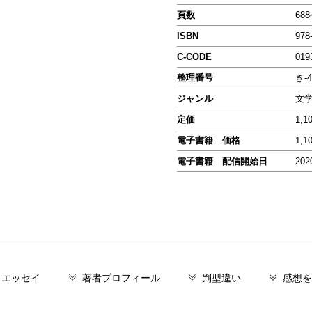
頁数
68
ISBN
978
C-CODE
019
整理番号
き-4
ジャンル
文
定価
1,1
電子書籍 価格
1,1
電子書籍 配信開始日
202
／エッセイ
著者プロフィール
判型違い
感想を