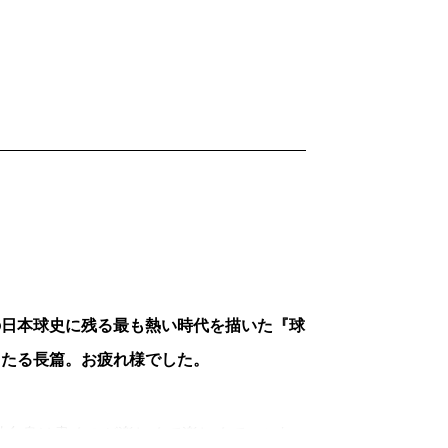
出掛けた柔道家、あの前田光世の名前も天
を愛する押川春浪の魅力が全開である。た
合で平凡なゴロをトンネルし、投げると暴
たんだ。工場準備で忙しいってのに」と代
鳴も「天狗倶楽部」のメンバーだ。ここに
こと。この男が事業家であったことは知ら
と、まともな守備ひとつできなかった自分
るくらいだから野球が巧いのかと思った
だ。
の日本球史に残る最も熱い時代を描いた『球
平。現役時代は一高の控え選手で、卒業
々たる長篇。お疲れ様でした。
十九年のいまは全日本文具新聞に勤務。こ
の野球場に観にいくのが本書の幕開けであ
自身は書くのが楽しくて楽しくて、これ