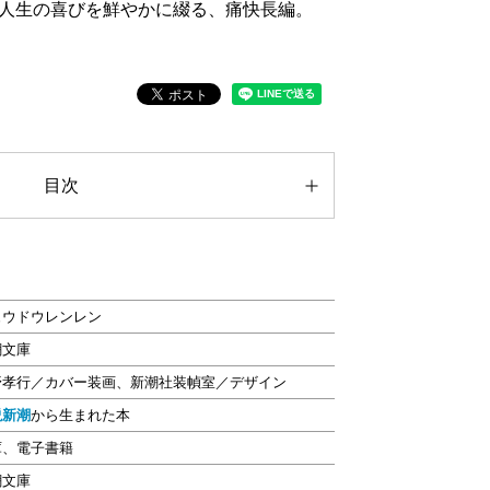
人生の喜びを鮮やかに綴る、痛快長編。
目次
ュウドウレンレン
潮文庫
野孝行／カバー装画、新潮社装幀室／デザイン
説新潮
から生まれた本
庫、電子書籍
潮文庫