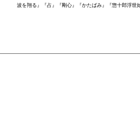
ならなくなるのだ。こうして銀平は後輩たちのために
波を翔る』『占』『剛心』『かたばみ』『惣十郎浮世
書こうと決めました。
ちと生きることになる。
この宮本銀平は架空の人物だが、あとの登場人物は押
――主人公の宮本銀平は一高野球部黄金時代の部員だ
る。その中では33歳の若さで死去する守山恒太郎が忘
で帝大にも進めず、今は文房具業界紙の編輯長。とこ
本書の後半では、朝日新聞（新渡戸稲造）の野球害毒
にと請われ、悪戦苦闘しながらチームを指導していく
の騒動の裏側を描いた横田順彌『熱血児 押川春浪 
ただきたい。押川春浪は獅子奮迅の活躍をみせるもの
たことは哀しい。もともと蒲柳の質とはいえ、博文館を
挫折を抱える人間はいろいろな人の気持ちがわかるし
こと、その遠因にこの騒動があったことは想像に難く
て万年補欠という設定の銀平を登場させました。イン
だから読み終えると、みんなが幸せだった頃、銀平の
いなご近所の面々ともフラットに付き合える視線の持
帰り、「目を大きく見開いて、桜貝みたような歯を見
景が、木内昇はうまい。明治の日本野球を描いた、ド
――銀平とその近しい人々は木内さんの創作ですが、
書である。
接する一高生およびOBのキャラの濃さには圧倒されま