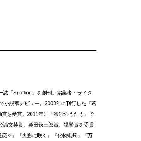
野球が大好きで、いつか小説に書きたいと
低迷している、という噂は方々から聞こえ
ても私は楽しいぞ！」という感じでした。
喫するとは、一高野球部草創期を知る銀平
在の東京六大学野球における東大を考え
だったのでしょう？
をリードしていた時期があったのである。
二十四年、一高対連合軍（明治学院、駒場
かったのがきっかけです。朝日新聞が「野
で勝って「一高時代」が幕開けしたという。
ーンを行って大論争に発展したもので、支
一高対横浜アマチュアクラブ）が行われ、
「Spotting」を創刊。編集者・ライタ
賣新聞は反対派の大演説会を開くわ、野球
合に勝てなくなったころから本書は始まって
で小説家デビュー。2008年に刊行した『茗
賞を受賞。2011年に『漂砂のうたう』で
気がものすごかったこと、その頂点にあ
留学したりして、めきめきと力をつけて
央公論文芸賞、柴田錬三郎賞、親鸞賞を受賞
。試合経過や観戦記も残されていて読むほ
野球の近代化に一高も取りかからなければ
道恋々』『火影に咲く』『化物蝋燭』『万
これほどのめりこんだのか。よし、それを