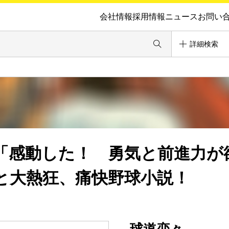
会社情報
採用情報
ニュース
お問い
詳細検索
「感動した！ 勇気と前進力が
と大熱狂、痛快野球小説！