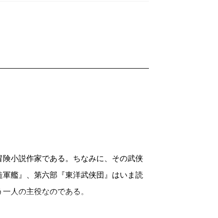
険小説作家である。ちなみに、その武侠
造軍艦』、第六部『東洋武侠団』はいま読
う一人の主役なのである。
を結成したことは有名だが（横田順彌