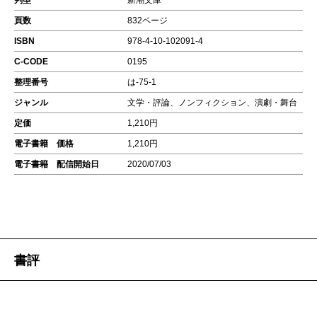
判型
新潮文庫
頁数
832ページ
ISBN
978-4-10-102091-4
C-CODE
0195
整理番号
は-75-1
ジャンル
文学・評論、ノンフィクション、演劇・舞台
定価
1,210円
電子書籍 価格
1,210円
電子書籍 配信開始日
2020/07/03
書評