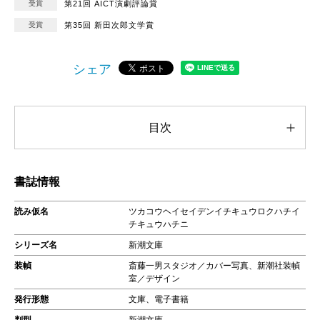
受賞
第21回 AICT演劇評論賞
受賞
第35回 新田次郎文学賞
シェア
目次
書誌情報
読み仮名
ツカコウヘイセイデンイチキュウロクハチイ
チキュウハチニ
シリーズ名
新潮文庫
装幀
斎藤一男スタジオ／カバー写真、新潮社装幀
室／デザイン
発行形態
文庫、電子書籍