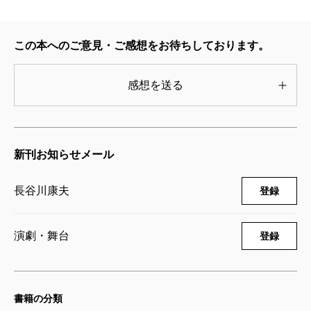
へい信奉者だ）のメルマ旬報で「ひぐたけ腹黒日記」
たとえばこういうことがあります。人に優しくして
という、虚実綯い交ぜのエッセイを連載していて、こ
いると、そんな自分がだんだん癪にさわってきて猛烈
この本へのご意見・ご感想をお待ちしております。
れなんか完全に『つかへい腹黒日記』のオマージュ
にイジメ出す。もっと言うと、優しくしている自分に
だ。
腹が立ってくるその自分がたまらなく愛しい。さら
感想を送る
それだけに、演出する舞台に何本も足を運んでおき
に、その愛しさが恥ずかしくすらあり、しかも恥ずか
ながら、遂に御本人にお会いできなかったことと、拙
しい自分が耐えられない。てな具合にしとどに折れ曲
著の帯の推薦人になってもらえなかったことは、忸怩
がって複雑な人格が、一部の人間に時としてあるもの
新刊お知らせメール
たる思いとして一生消えないだろう。
です。まったく苦しい。
2015年終わり、つかさんの評伝が出ると聞いたとき
このままの屈折をつかが抱えていたかどうかは分か
長谷川康夫
登録
は、一瞬にして血が沸騰した。しかも書き手は、つか
りませんが、少くとも、役者に向かってよく口にして
さんの著作に数え切れぬほど登場してきた
長谷川康夫
いた、「お前が面白いんじゃねえ、オレが面白いん
演劇・舞台
登録
さんだというじゃないか。
だ」なる言葉は、複雑に七曲がりを呈した彼の性格を
前述した『つかへい腹黒日記』では、アリスの解散
表しています。
ライブを口を開けたまま観ているのをスッパ抜かれ
そうした、はたからは理解を絶する、呆れるばかり
書籍の分類