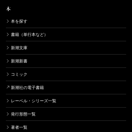
し屋の絶対君主ぶりが次々と明かされていく。
いう作品の、ヒモのシゲが一座を出て行くシーンで、
本
貯金箱に貯めたわずかばかりの金を、ストリッパーの
何より痛快に感じたのは、つかさんの生前から、そ
本を探す
明美に差し出すと、
の出自と逆説の発想を情緒的に関連づけたがる評論が
明美 ……貯め込んだね……煙草のお釣り、くすね
書籍（単行本など）
巷に溢れていたが、それらを悉く否定していたこと。
てたね……こないだ財布の五百円なかったの、あん
新潮文庫
ペンネームの由来が「いつか公平」からだと、都市伝
ただね……なんでそんなネズミみたいなマネするん
説レベルで信じられていたものだ。
だよ。ゼニ欲しかったら、ゼニくれって言やぁいい
新潮新書
じゃないかよ。
コミック
他にも『蒲田行進曲』のヤスが長谷川康夫から取ら
シゲ くすね、くすねて、大の男が五年がかりよ。
れていたこと、つかさんの奥さんが元劇団員だという
新潮社の電子書籍
一日中、十円玉握りしめて、手の内、汗びっしょり
ことも本作で初めて知った。こうしたマル秘エピソー
よ。辛かったねぇ、我ながら。……俺は掛け値なし
レーベル・シリーズ一覧
ドに留まらず、舞台という、生き物であり一瞬の夢の
に申し分のないヒモよ。おまえがよ、好きな女でも
裏側が余すところなく語られる点が本著の最大の意義
発行形態一覧
抱いて来なって、大枚はたいてくれたときは嬉しか
だろう。
ったね。ほんと嬉しかったよ、俺。涙が出るほど嬉
著者一覧