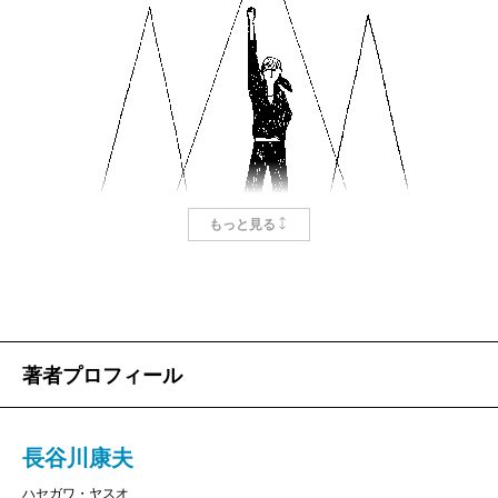
僕がつかこうへいのことをどれぐらい好きか、語り
だしたら止まらないと思う。
直木賞受賞作『蒲田行進曲』が日本アカデミー賞を
総ナメにし、社会現象を巻き起こしていた頃、僕はま
だ小学五年生だった。つかこうへいは少し上の世代か
ら絶大な支持を得ている印象があった。
もっと見る
成長して、頭の悪い大学に通うようになると、つか
つかこうへいとその作品の突出した魅力
さんの著作にハマり、古本屋で角川文庫から出たもの
はすべて買い漁った。1990年代前半にして、つかさん
岡野宏文
著者プロフィール
の傑作群はすでに手に入り難くなっていて、事実、僕
のまわりでつかさんの話ができる同年代はひとりもい
さて、『つかこうへい正伝 1968－1982』です。
長谷川康夫
なかった。
「つかこうへい宣伝」ではありませぬ。「正伝」、正
ハセガワ・ヤスオ