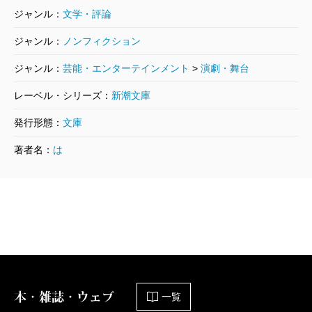
て、「アホは一生アホのままだ」と書かれていた、舞
の、狂気にも似た人格が本書にはしっかりと焼きつけ
ジャンル：
文学・評論
台『蒲田行進曲』で共演した
風間杜夫
からは「早く大
られているのです。なにしろ著者の長谷川氏は、俳優
ジャンル：
ノンフィクション
人になってもらわなきゃ」と揶揄された「お調子者・
として、つかの原稿アシスタントとして身近に接して
ジャンル：
芸能・エンターテインメント
>
演劇・舞台
長谷川」。期待するなという方が無理だった。
いたかたで、明瞭この上なくそのあたりの事情を心得
レーベル・シリーズ：
新潮文庫
ているからです。
そのため、五〇〇ページに及ぶ大著を手にしたとき
もうひとつ、長谷川氏は、つか作品のすごさも、批
発行形態：
文庫
は、「長い長い解答の一端がこの一冊に詰まっている
評家と記述者の両方の視点を持ちながら、読み手のと
著者名：
は
のだ」と思うと、ページを捲る指先が震えたことを告
ころへ、あやまたず送り届けてくれます。
白しておく。
読んでいると、つかこうへい作品のおびただしいば
実際、遅れてきたつかマニア世代には、いくつもの
かりの魅力の突出は、言葉の操りにあるのだと、分か
驚きがあった。つかと著者の鮮烈な出会いに始まり、
ってくる寸法になっています。セリフが跳ねるよう
話に聞いていた人格否定の演技指導（低学歴の劇団員
に、跳ねながら疾走するように、疾走しつつえぐるよ
を悪しざまに罵ったり、三浦洋一が主役の舞台を本番
うに。つかはそんなふうに言葉を刻み続けました。
当日に降板されたりなど）、ハッタリ屋で繊細、気難
本・雑誌・ウェブ
一覧
本書の中から引用すれば、『ストリッパー物語』と