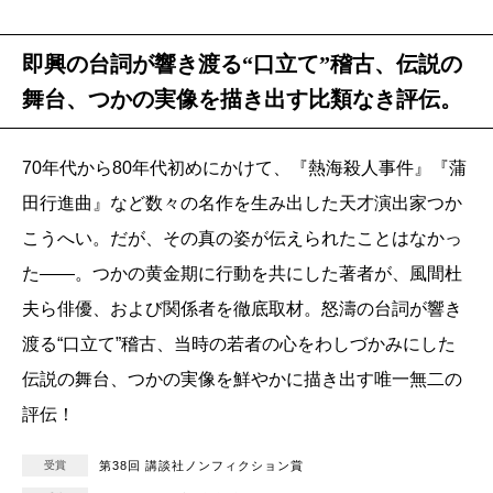
即興の台詞が響き渡る“口立て”稽古、伝説の
舞台、つかの実像を描き出す比類なき評伝。
70年代から80年代初めにかけて、『熱海殺人事件』『蒲
田行進曲』など数々の名作を生み出した天才演出家つか
こうへい。だが、その真の姿が伝えられたことはなかっ
た――。つかの黄金期に行動を共にした著者が、風間杜
夫ら俳優、および関係者を徹底取材。怒濤の台詞が響き
渡る“口立て”稽古、当時の若者の心をわしづかみにした
伝説の舞台、つかの実像を鮮やかに描き出す唯一無二の
評伝！
受賞
第38回 講談社ノンフィクション賞