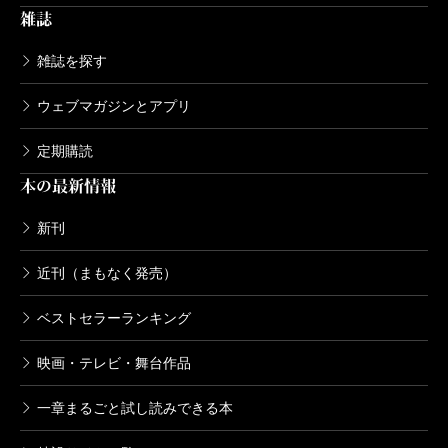
現在、つかこうへいの評価は不当なまでに低い。つ
しかったよ。俺はこの界隈で出来すぎたヒモよ。
雑誌
かさんの懐刀にして、今なお複雑な感情を持ち続ける
日常語を使いながら、その組み合わせ方によって、
雑誌を探す
著者による評伝にして青春記が、つかこうへいを再び
日常を越えて凝縮されたドラマに、見事にタッチして
時代のど真ん中に押し上げてくれると信じたい。
ウェブマガジンとアプリ
みせています。
さらにもうひとつ。巷間囁かれる、つかこうへいの
定期購読
（ひぐち・たけひろ 作家）
ペンネームが、「いつか公平」のアナグラムだという
本の最新情報
波 2016年3月号より
説にも長谷川氏は異議を唱えています。もっともでし
新刊
単行本刊行時掲載
ょう。つかは、その作品で、平等など一度も訴えませ
んでした。むしろ、虐げられるのが嫌なら、力をつけ
近刊（まもなく発売）
て虐げるものになれと言っていたと思います。ただ
ベストセラーランキング
し、虐げるものが幸せとは限らないとも。あなたはこ
映画・テレビ・舞台作品
の本を読んで、つかこうへいという人間に、驚き呆
れ、笑い、そして打たれるに違いありません。
一章まるごと試し読みできる本