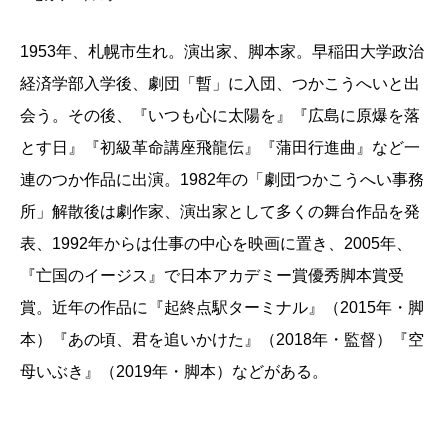
遊び方を知らず、友達もいない。真夜中に部屋で膝
しく伝えること、ですな。
を抱えていた。つかさんは人間が生まれながらにして
何が正しいのかと言いますと、「つかこうへいが最
1953年、札幌市生れ。演出家、脚本家。早稲田大学政治
持つやるせない悲しみや痛みを笑い飛ばすことで、ど
もつかこうへいらしかった」68年から82年に時代を区
経済学部入学後、劇団「暫」に入団、つかこうへいと出
こまでも僕を救ってくれた。
切って、その作品と人物をつぶさにお話ししようとい
会う。その後、『いつも心に太陽を』『広島に原爆を落
う試みです。言いかえると、後年の、アイドルをヒロ
とす日』『初級革命講座飛龍伝』『蒲田行進曲』など一
どれだけ影響を受けてきただろう。大学の卒論はつ
インに迎えて華々しく、かつ大向こうを狙って繰り広
連のつか作品に出演。1982年の「劇団つかこうへい事務
かさんのセリフや世界観をトレースしたオリジナルの
げた『飛龍伝』の彼の姿は、いまいちほんとうのつか
所」解散後は劇作家、演出家として多くの舞台作品を発
脚本だったし、作家デビュー作の『
さらば雑司ヶ谷
』
とはズレてるなあ、というわけです。演劇雑誌の編集
表、1992年からは仕事の中心を映画に置き、2005年、
はもちろん、『日本のセックス』『
雑司ヶ谷R.I.P.
』な
者として、少しばかりお付き合いさせていただいた私
『亡国のイージス』で日本アカデミー賞優秀脚本賞受
どのあとがきに、つかさんの名と高著を記してきた。
も、これには全面的に賛成であります。つかこうへい
賞。近年の作品に『起終点駅ターミナル』（2015年・脚
『ルック・バック・イン・アンガー』に至っては、未
の強烈なキャラクターと、作品の驚嘆すべきエネルギ
本）『あの頃、君を追いかけた』（2018年・監督）『空
亡人と愛原実花さんから訴訟もあり得るのではないか
ーと、これらはみなその時代に確かに凝縮されていま
母いぶき』（2019年・脚本）などがある。
というほどパクった。
した。
他にも現在進行形では、水道橋博士（この人もつか
つかこうへいさん、ほんとに激烈でした。