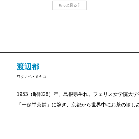
もっと見る
前で、深く息を吸い込む。お茶の香りを全身に行き渡
う気持ちになる。ぼくの家はもう少し先、下御霊神社
る間は毎日のように一保堂の前を通る。
渡辺都さんは一保堂の奥さんで、『お茶の味』には渡
ことや思ったことが書かれている。感心したのは、い
エッセイを書こうとすると、つい世の中にモノ申した
渡辺都
はあるはずなのだけど、この本にはない。楽しいこと
ワタナベ・ミヤコ
まるで日本茶のようだ。
1953（昭和28）年、島根県生れ。フェリス女学院大学
役に立つこともたくさん書かれている。たとえばお茶
「一保堂茶舖」に嫁ぎ、京都から世界中にお茶の愉し
も身近な飲み物なのに、なかなか上手に淹れられない
ども、抹茶もお薄ならまあまあ点てられるかなと思っ
でだめだ。でもこの本には秘訣が書かれている。茶葉
湯に浸しておく時間の、四つがポイントだそうだ。