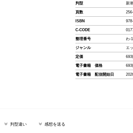
判型
新
頁数
25
ISBN
978
C-CODE
017
整理番号
わ-1
ジャンル
エ
定価
69
電子書籍 価格
69
電子書籍 配信開始日
202
判型違い
感想を送る