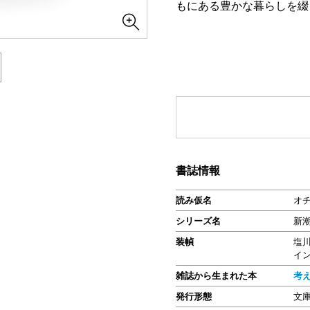
もにある豊かな暮らしを綴
書誌情報
読み仮名
オ
シリーズ名
新
装幀
塩
イ
雑誌から生まれた本
考
発行形態
文