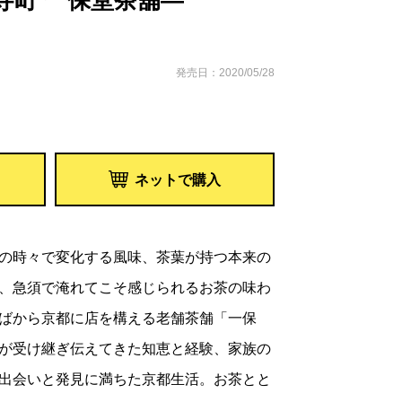
寺町 一保堂茶舖―
発売日：2020/05/28
ネットで購入
の時々で変化する風味、茶葉が持つ本来の
、急須で淹れてこそ感じられるお茶の味わ
ばから京都に店を構える老舗茶舗「一保
が受け継ぎ伝えてきた知恵と経験、家族の
出会いと発見に満ちた京都生活。お茶とと