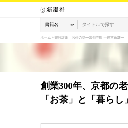
ホーム
>
書籍詳細：お茶の味―京都寺町 一保堂茶舖―
創業300年、京都の
「お茶」と「暮らし