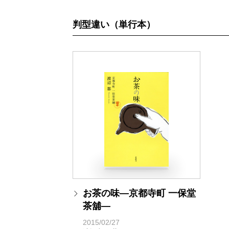
判型違い（単行本）
お茶の味―京都寺町 一保堂
茶舖―
2015/02/27