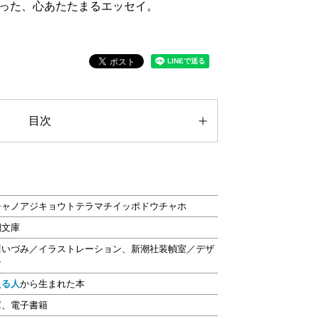
った、心あたたまるエッセイ。
目次
チャノアジキョウトテラマチイッポドウチャホ
潮文庫
川いづみ／イラストレーション、新潮社装幀室／デザ
ン
える人
から生まれた本
庫、電子書籍