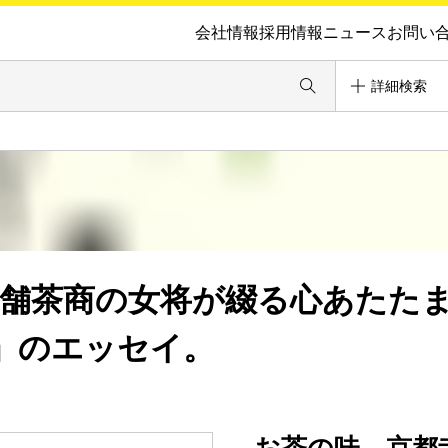
会社情報
採用情報
ニュース
お問い
詳細検索
老舗茶商の女将が綴る心あたた
」のエッセイ。