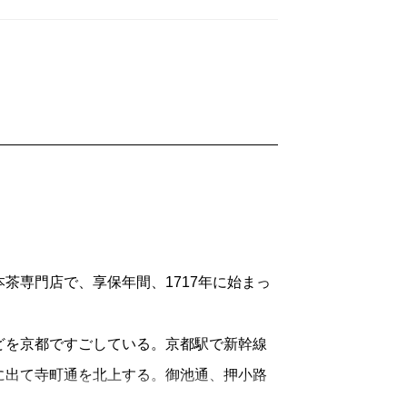
専門店で、享保年間、1717年に始まっ
を京都ですごしている。京都駅で新幹線
に出て寺町通を北上する。御池通、押小路
ードになってくる。そして一保堂の暖簾の