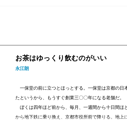
お茶はゆっくり飲むのがいい
永江朗
一保堂の前に立つとほっとする。一保堂は京都の日本茶
たというから、もうすぐ創業三〇〇年になる老舗だ。
ぼくは四年ほど前から、毎月、一週間から十日間ほど
から地下鉄に乗り換え、京都市役所前で降りる。地上
通、二条通と、道を渡るにつれて心がだんだん京都モ