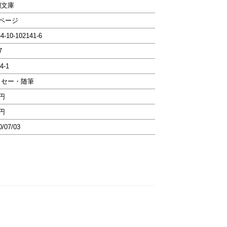
潮文庫
6ページ
-4-10-102141-6
7
4-1
ッセー・随筆
3円
3円
0/07/03