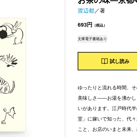
お茶の味―京都
渡辺都
／著
693円
（税込）
文庫
電子書籍あり
試し読み
ゆったりと流れる時間、そ
美味しさ――お湯を沸かし
いがあります。江戸時代半
堂」に嫁いで知った、代々
こと、お店のいまと未来、