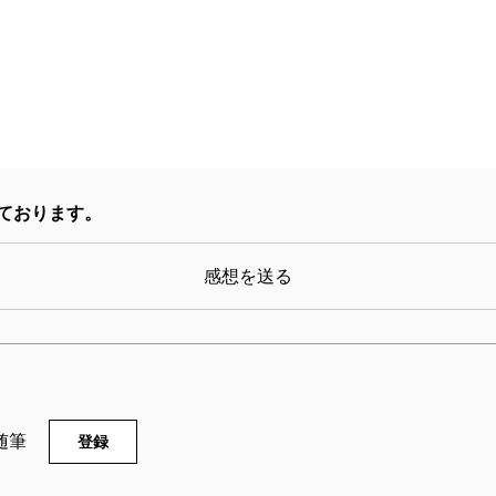
なるくらい心を揺すぶられた。大阪の川沿いのマンシ
もう二十年以上も前のことなのに、蹲踞代わりの蛇口
像（映画「雨月物語」の一部）にはじまり、モーター
で細かく記されている。茶の湯の奥深さと広さをあら
渡辺さんは茶事の亭主をつとめたのだという。その趣
のまま持続して別の形で表現する感性のみずみずしさ
ております。
ところで、この本をたのしむコツがある。それはゆっ
感想を送る
ードより二割ぐらいゆっくり読むと、言葉と言葉のあ
随筆
登録