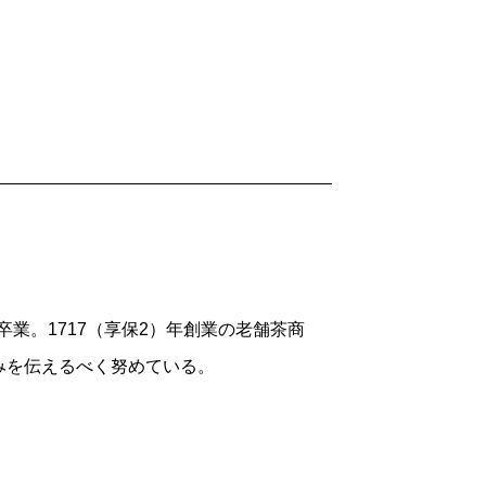
らせるように。京都に帰ってきたな、とい
の手前を入ったところにあって、京都にい
辺さんが京都暮らしのなかで日々感じた
やなことがひとつも書かれていない点だ。
くなる。きっと渡辺さんにもそういうこと
、気持ちのいいことだけが書かれている。
卒業。1717（享保2）年創業の老舗茶商
をおいしく淹れるコツ。日本茶はもっと
みを伝えるべく努めている。
。ぼくはコーヒーには少し自信があるけれ
たりもするけれど、ごく普通の煎茶はまる
とお湯の量、お湯の温度、そして茶葉をお