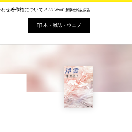
合わせ
著作権について
AD-WAVE 新潮社雑誌広告
本・雑誌・ウェブ