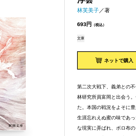
林芙美子
／著
693円
（税込）
文庫
ネットで購入
第二次大戦下、義弟との不
林研究所員富岡と出会う。
た。本国の戦況をよそに豊
生涯忘れえぬ蜜の味であっ
な現実に弄ばれ、ボロ布の