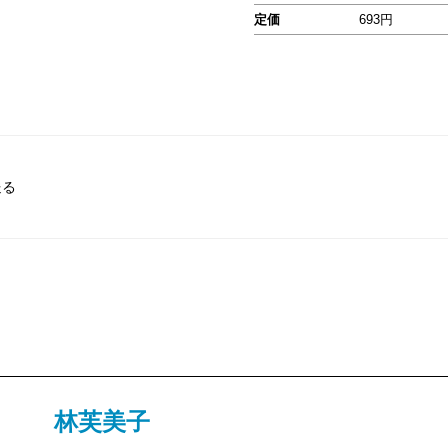
定価
693円
送る
林芙美子