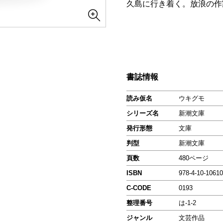
久島に行き着く。放浪の作
書誌情報
読み仮名
ウキグモ
シリーズ名
新潮文庫
発行形態
文庫
判型
新潮文庫
頁数
480ページ
ISBN
978-4-10-10610
C-CODE
0193
整理番号
は-1-2
ジャンル
文芸作品