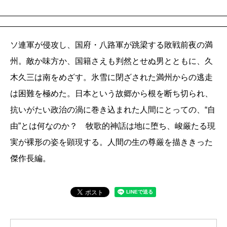
ソ連軍が侵攻し、国府・八路軍が跳梁する敗戦前夜の満
州。敵か味方か、国籍さえも判然とせぬ男とともに、久
木久三は南をめざす。氷雪に閉ざされた満州からの逃走
は困難を極めた。日本という故郷から根を断ち切られ、
抗いがたい政治の渦に巻き込まれた人間にとっての、“自
由”とは何なのか？ 牧歌的神話は地に堕ち、峻厳たる現
実が裸形の姿を顕現する。人間の生の尊厳を描ききった
傑作長編。