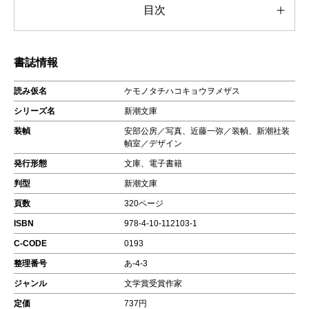
目次
書誌情報
読み仮名
ケモノタチハコキョウヲメザス
シリーズ名
新潮文庫
装幀
安部公房／写真、近藤一弥／装幀、新潮社装
幀室／デザイン
発行形態
文庫、電子書籍
判型
新潮文庫
頁数
320ページ
ISBN
978-4-10-112103-1
C-CODE
0193
整理番号
あ-4-3
ジャンル
文学賞受賞作家
定価
737円