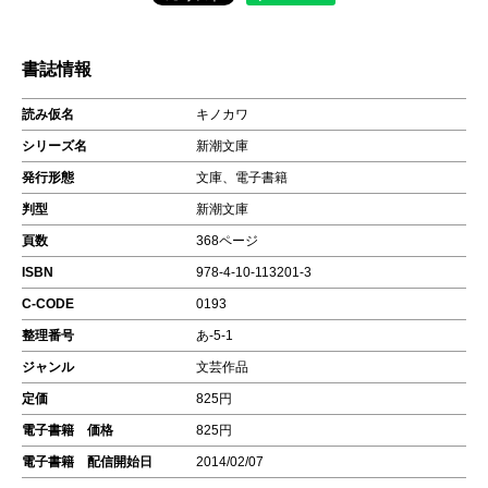
書誌情報
読み仮名
キノカワ
シリーズ名
新潮文庫
発行形態
文庫、電子書籍
判型
新潮文庫
頁数
368ページ
ISBN
978-4-10-113201-3
C-CODE
0193
整理番号
あ-5-1
ジャンル
文芸作品
定価
825円
電子書籍 価格
825円
電子書籍 配信開始日
2014/02/07