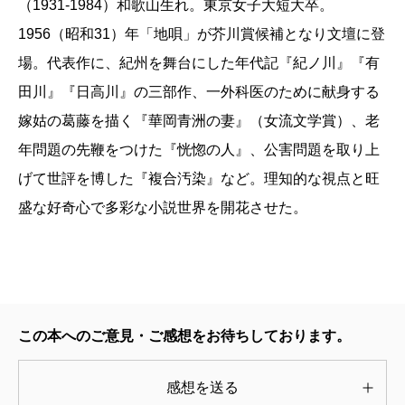
（1931-1984）和歌山生れ。東京女子大短大卒。
1956（昭和31）年「地唄」が芥川賞候補となり文壇に登
場。代表作に、紀州を舞台にした年代記『紀ノ川』『有
田川』『日高川』の三部作、一外科医のために献身する
嫁姑の葛藤を描く『華岡青洲の妻』（女流文学賞）、老
年問題の先鞭をつけた『恍惚の人』、公害問題を取り上
げて世評を博した『複合汚染』など。理知的な視点と旺
盛な好奇心で多彩な小説世界を開花させた。
この本へのご意見・ご感想をお待ちしております。
感想を送る