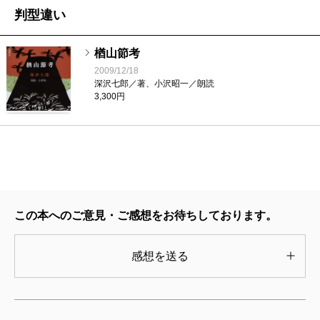
判型違い
楢山節考
遭難記、漂流記と呼ばれる読み物だが、本書は子供
2009/12/18
たちにも読めるように平易に書かれ、豊かな文章で明
深沢七郎／著、小沢昭一／朗読
3,300円
るさすら感じられる。人間の強さ、自然に対する無力
さ、仲間の大切さ、創意工夫の楽しさ、たくさんの要
素が詰まっている。
遠い地で故郷を想い、美しい日没に感動する男た
ち。なんだか、漂流も悪くないな、なんて勘違いして
この本へのご意見・ご感想をお待ちしております。
しまう感動作だ。
沢木耕太郎が日本を代表する登山家、山野井泰史を
感想を送る
取材して書き上げた『凍』は、山岳ノンフィクション
の傑作。
2002年、山野井は登山家の妻と二人、ヒマラヤの高