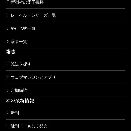
新潮社の電子書籍
レーベル・シリーズ一覧
山野井泰史の超人的な登攀能力、危機的状況への冷
静な判断力は、冒険者として目を見張るものがある。
発行形態一覧
そして本書を名著たらしめているのが、沢木耕太郎
著者一覧
がまるで山野井の横でその登攀全てを見て体験してき
雑誌
たかのような、圧倒的な臨場感だ。
最後に紹介する『楢山節考』は、一転して趣の異な
雑誌を探す
る作品だと思われるかもしれないが、私にとっては同
ウェブマガジンとアプリ
じ文脈にある。
定期購読
江戸時代ごろであろうか、信州の山深い集落が舞
本の最新情報
台。この村では年寄りが七十歳を迎えると「楢山まい
り」が行われる。「山へ行く」と言い換えられるその
新刊
行為は、要は口減らしのための姥捨である。
近刊（まもなく発売）
主人公の老婆おりんは、正月が来る前に、自分が