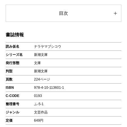
目次
書誌情報
読み仮名
ナラヤマブシコウ
シリーズ名
新潮文庫
発行形態
文庫
判型
新潮文庫
頁数
224ページ
ISBN
978-4-10-113601-1
C-CODE
0193
整理番号
ふ-5-1
ジャンル
文芸作品
定価
649円