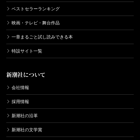
「楢山まいり」をすることをかねてより心待ちにして
ベストセラーランキング
いた。息子の辰平も、最近になってようやくその気に
映画・テレビ・舞台作品
なってきたことに安堵し、楢山まいりの準備をする。
一章まるごと試し読みできる本
現代の私たちからすれば、この物語の内容は不思議
なことだらけだろう。姥捨、楢山まいり、全ては現代
特設サイト一覧
の言葉に置き換えれば自殺である。
冒険や探検の世界では、圧倒的な自然の中、人間の
新潮社について
意思の力で困難を乗り越えていく、という話が多い。
会社情報
しかし、主人公おりんは意思の力で自然に対抗するこ
とはない。
採用情報
先に紹介した『無人島に生きる十六人』は、漂流と
新潮社の沿革
いう意図しない状況に受動的に対応する物語であり、
山野井泰史は高峰から能動的に生還していく物語だ。
新潮社の文学賞
受動であれ、能動であれ、どちらにも意思が感じられ