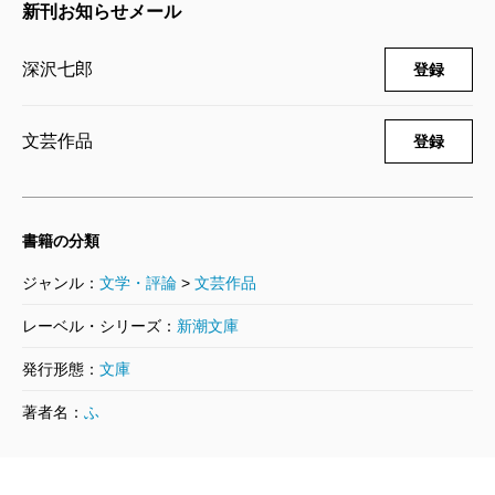
新刊お知らせメール
峰ギャチュンカン登頂に挑む。山頂直下で妻が体調不
良を訴え、山野井は一人で登頂。引き返し妻と合流す
深沢七郎
登録
ると、いつまでも語り継がれるであろう「奇跡の生還
劇」が始まる。
文芸作品
登録
下山を試みる二人に襲いかかる度重なる雪崩、高所
の低酸素による視力低下、凍傷、決死のビバーク、死
の影が明確に二人に迫るが、二人は諦めない。ジリジ
書籍の分類
リと息の詰まる描写はまるで、日本刀の刃先を渡るよ
ジャンル：
文学・評論
>
文芸作品
うだ。
レーベル・シリーズ：
新潮文庫
発行形態：
文庫
著者名：
ふ