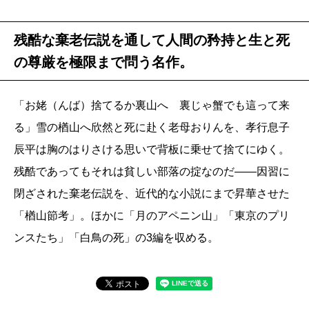
残酷な棄老伝説を通して人間の矜持と生と死
の尊厳を極限まで問う名作。
「お姥（んば）捨てるか裏山へ 裏じゃ蟹でも這って来
る」雪の楢山へ欣然と死に赴く老母おりんを、孝行息子
辰平は胸のはりさける思いで背板に乗せて捨てにゆく。
残酷であってもそれは貧しい部落の掟なのだ――因習に
閉ざされた棄老伝説を、近代的な小説にまで昇華させた
「楢山節考」。ほかに「月のアペニン山」「東京のプリ
ンスたち」「白鳥の死」の3編を収める。