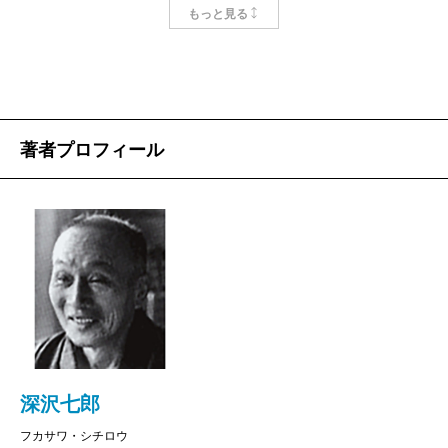
る。しかし、人間の意思は自然には到底敵わない。私
もっと見る
たち冒険者は、あくまでも、自然の動きに即して調和
する必要がある。圧倒的な自然に対して、様々な形で
向き合った三冊を選んだ。
『無人島に生きる十六人』は、明治時代のサバイバル
著者プロフィール
ノンフィクション。南太平洋の珊瑚礁で座礁した日本
の帆船には、十六人の男たちが乗っていた。珊瑚礁の
小島では井戸も掘れず、食べられそうな植物もない。
そこから十六人の創意工夫のサバイバル生活が始ま
る。
深沢七郎
フカサワ・シチロウ