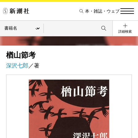
本・雑誌・ウェブ
詳細検索
楢山節考
深沢七郎
／著