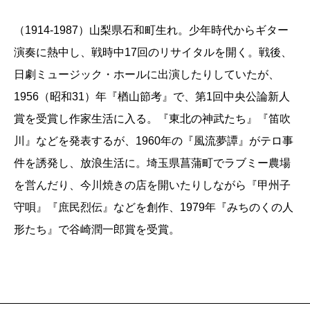
（1914-1987）山梨県石和町生れ。少年時代からギター
演奏に熱中し、戦時中17回のリサイタルを開く。戦後、
日劇ミュージック・ホールに出演したりしていたが、
1956（昭和31）年『楢山節考』で、第1回中央公論新人
賞を受賞し作家生活に入る。『東北の神武たち』『笛吹
川』などを発表するが、1960年の『風流夢譚』がテロ事
件を誘発し、放浪生活に。埼玉県菖蒲町でラブミー農場
を営んだり、今川焼きの店を開いたりしながら『甲州子
守唄』『庶民烈伝』などを創作、1979年『みちのくの人
形たち』で谷崎潤一郎賞を受賞。