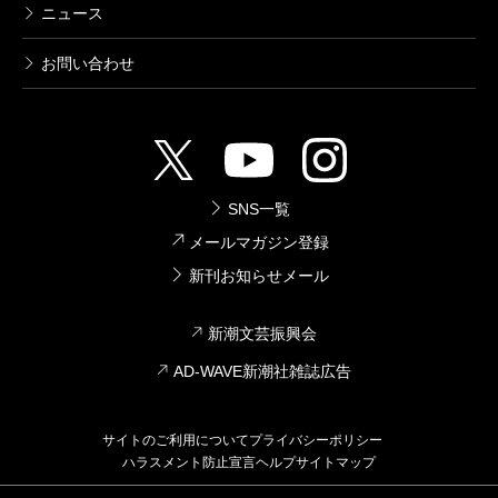
ニュース
る。
しかし『楢山節考』のおりんは違う。能動でも受動
お問い合わせ
でもない、哲学者の國分功一郎が紹介し広く知られた
「中動態」におりんは生きている。
もしおりんが現代に生きていたら、七十歳を機に自
殺をすることはないだろう。江戸時代、雪深い山村、
SNS一覧
そのような意思や選択の余地のない運命が、おりんを
メールマガジン登録
新刊お知らせメール
山に向かわせる。
新潮文芸振興会
AD-WAVE新潮社雑誌広告
サイトのご利用について
プライバシーポリシー
ハラスメント防止宣言
ヘルプ
サイトマップ