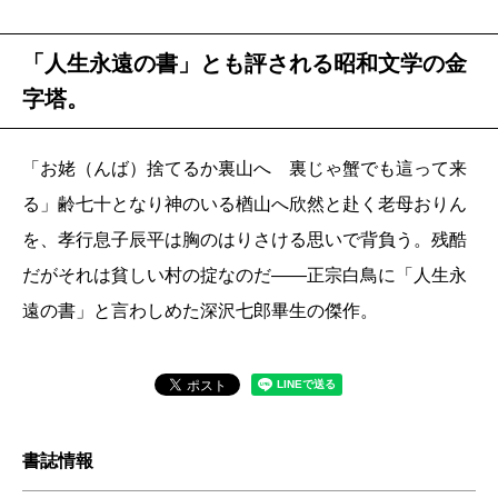
「人生永遠の書」とも評される昭和文学の金
字塔。
「お姥（んば）捨てるか裏山へ 裏じゃ蟹でも這って来
る」齢七十となり神のいる楢山へ欣然と赴く老母おりん
を、孝行息子辰平は胸のはりさける思いで背負う。残酷
だがそれは貧しい村の掟なのだ――正宗白鳥に「人生永
遠の書」と言わしめた深沢七郎畢生の傑作。
書誌情報