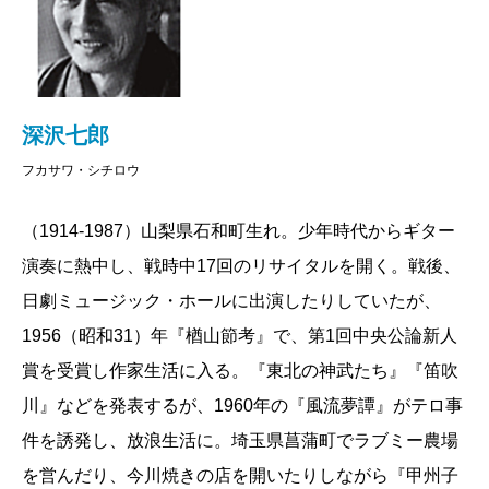
深沢七郎
フカサワ・シチロウ
（1914-1987）山梨県石和町生れ。少年時代からギター
演奏に熱中し、戦時中17回のリサイタルを開く。戦後、
日劇ミュージック・ホールに出演したりしていたが、
1956（昭和31）年『楢山節考』で、第1回中央公論新人
賞を受賞し作家生活に入る。『東北の神武たち』『笛吹
川』などを発表するが、1960年の『風流夢譚』がテロ事
件を誘発し、放浪生活に。埼玉県菖蒲町でラブミー農場
を営んだり、今川焼きの店を開いたりしながら『甲州子