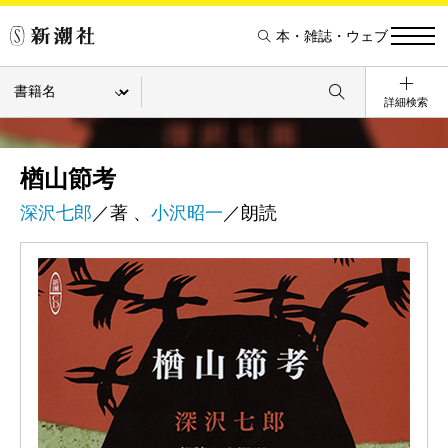
本・雑誌・ウェブ
詳細検索
楢山節考
深沢七郎
／著 、
小沢昭一
／朗読