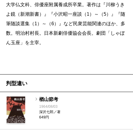
大学仏文科、俳優座附属養成所卒業。著作は『川柳うき
よ鏡（新潮新書）』『小沢昭一座談（1）～（5）』『随
筆随談選集（1）～（6）』など民衆芸能関連のほか、多
数。明治村村長。日本新劇俳優協会会長。劇団「しゃぼ
ん玉座」を主宰。
判型違い
楢山節考
1964/08/03
深沢七郎／著
649円