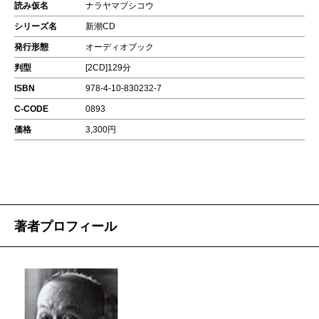
読み仮名
ナラヤマブシコウ
シリーズ名
新潮CD
発行形態
オーディオブック
判型
[2CD]129分
ISBN
978-4-10-830232-7
C-CODE
0893
価格
3,300円
著者プロフィール