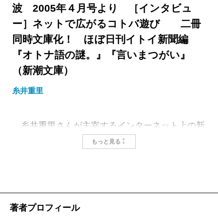
波 2005年４月号より ［インタビュ
ー］ネットで広がるコトバ遊び 二冊
同時文庫化！ ほぼ日刊イトイ新聞編
『オトナ語の謎。』『言いまつがい』
（新潮文庫）
糸井重里
糸井重里さんが主宰するインターネット上の新
聞「ほぼ日刊イトイ新聞」（通称・ほぼ日。
htt
もっと見る
p://www.1101.com
）は、一日平均100万ページビ
ューを誇る大人気サイト。その中でも好評の連載
から生れた二冊のコトバを遊ぶ本『オトナ語の
謎。』と『言いまつがい』が、装いも新たに新潮
著者プロフィール
文庫から同時発売されます。