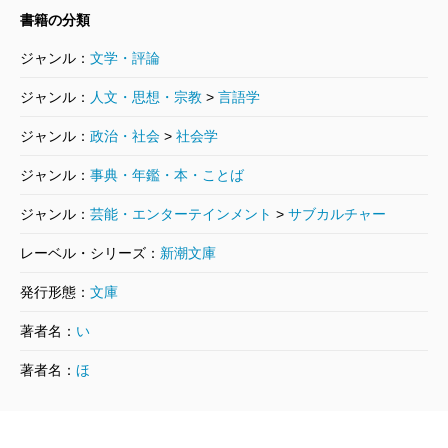
書籍の分類
他に強みというと、やはり投稿母数の圧倒的な多
さですね。ほぼ日をやって気がついたことです
ジャンル：
文学・評論
が、雑誌や本といった出版物は、いくら大部数で
ジャンル：
人文・思想・宗教
>
言語学
もある意味で同じ嗜好を持つ人があつまる同人誌
ジャンル：
政治・社会
>
社会学
です。ところがネットには年齢も職業も趣味も違
ジャンル：
事典・年鑑・本・ことば
う本当にいろんな人が集まってくる。「本当のマ
スはネットにあった」とまでは言い切れません
ジャンル：
芸能・エンターテインメント
>
サブカルチャー
が、そんな気がするほどの手ごたえがあります。
レーベル・シリーズ：
新潮文庫
――でも、投稿数に比べて質が下がったりしませ
発行形態：
文庫
んか。
それはそうです。でもダメなものは葉書投稿でも
著者名：
い
ダメですからね。葉書の「切手を貼って郵便局に
著者名：
ほ
行く」という手間と比べれば、電子メールはすぐ
に出せる。だから、たしかに粗製濫造なところは