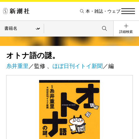
本・雑誌・ウェブ
詳細検索
オトナ語の謎。
糸井重里
／監修 、
ほぼ日刊イトイ新聞
／編