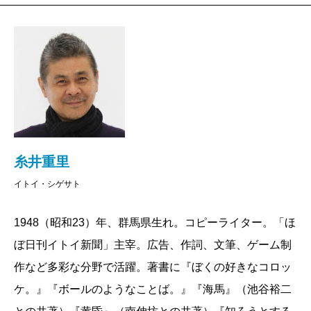
――『言いまつがい』は、タイトルからしてある
種の間違いであるという、じつに意表を突くタイ
トルでした。
これは企画の前に、「言いまつがい」という言葉
がすでにあったんですよ。僕の娘が小さかったこ
ろ、「間違えちゃった」というところを「まつが
えちゃった」と言ったのが、たまらなく面白く
糸井重里
て、心の中でずっと温めていた言葉でした。言い
イトイ・シゲサト
間違いの読者投稿をほぼ日で募集してみようと思
ったときに、このタイトルをつけて、これで誰で
1948（昭和23）年、群馬県生れ。コピーライター。「ほ
も気楽に投稿できるようになるな、と思いました
ぼ日刊イトイ新聞」主宰。広告、作詞、文筆、ゲーム制
ね。
作など多彩な分野で活躍。著書に『ぼくの好きなコロッ
そもそもこんな企画が始まったのは、僕の考えの
ケ。』『ボールのようなことば。』『海馬』（池谷裕二
根っこに「間違っているものを嫌がる人に、嫌が