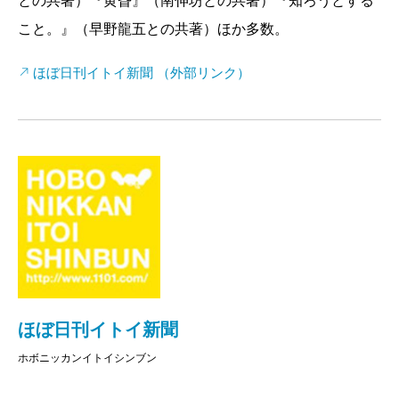
との共著）『黄昏』（南伸坊との共著）『知ろうとする
らせをしたい」という気持ちがあるからなんです
こと。』（早野龍五との共著）ほか多数。
よ。正しいことを知ることは大事ですが、「検事
の多い国には住みたくないな」ということです
ほぼ日刊イトイ新聞 （外部リンク）
ね。
仕事柄、新聞なんかを読んでいて、読み間違った
言葉がそのままアイデアになることも多い。「言
いまつがいこそがクリエイティブの基本だ」とい
う気持ちだってあるくらいです。
――『オトナ語の謎。』は、オトナ語という言葉
のジャンルを発見したこと自体が大きい成果です
ね。
「オトナ語」というネーミングも良かったんでし
ほぼ日刊イトイ新聞
ょうね。「カイシャ語」とか「オフィス語」とい
ホボニッカンイトイシンブン
うタイトルだったら、読者の反響も大きくはなら
なかったでしょう。でも、学生は使わない、家庭