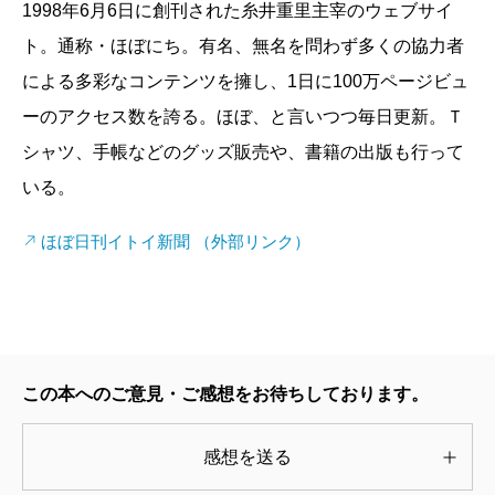
1998年6月6日に創刊された糸井重里主宰のウェブサイ
でも使われない言葉がこんなにある。しかも、カ
ト。通称・ほぼにち。有名、無名を問わず多くの協力者
イシャ社会でも、最初は冗談めかして使っていた
による多彩なコンテンツを擁し、1日に100万ページビュ
はずの言葉が、普通に使われるようになってい
ーのアクセス数を誇る。ほぼ、と言いつつ毎日更新。Ｔ
る。これは、日本社会の構造そのものを示してい
シャツ、手帳などのグッズ販売や、書籍の出版も行って
ると思いますね。
いる。
じつは、僕は「オトナ語」を使えないんですよ。
使うとどこか気持ちが痒くなる。「ああ、使っち
ほぼ日刊イトイ新聞 （外部リンク）
ゃったな」と。でも、それをうちの事務所のみん
なにメールで伝えたら、社員たちが僕のメールに
かぶせていろんなオトナ語を使ったメールをどん
どん返してきたんです。内部でもこんなに食いつ
きが良いのならと、始める前からこれは100％い
この本へのご意見・ご感想をお待ちしております。
ける企画だ、と自信がありました。
――糸井さんが生み出した読者参加型のコトバ遊
感想を送る
びというと「萬流コピー塾」がありますが、雑誌