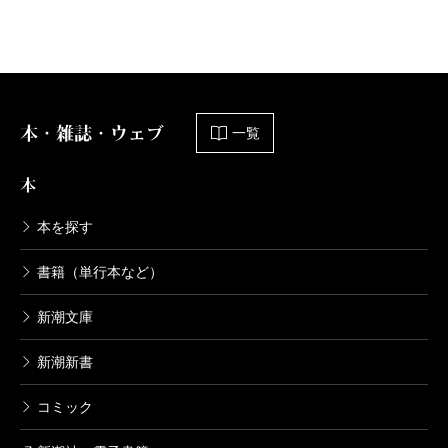
あります。でも良いものはメールにもあるわけ
で、投稿の母数が増えれば、面白い投稿の絶対数
も増えます。
――ネットでは、ルールを作るのも難しいと言わ
れますが。
本・雑誌・ウェブ
一覧
例えば、下ネタをどう扱うかという問題がありま
す。これ、はっきりしたルールを決めようとして
本
も、線引きなんてできませんよね。具体的にこの
本を探す
言葉はダメだと単語で縛っても意味はない。そん
なことより、こちらがどういう投稿を選ぶのかを
書籍（単行本など）
見せて、「このくらいの加減のものを選ぶんだ
新潮文庫
な」と、その場の暗黙のルールを読者に分かって
もらうのが一番なんです。雑誌では、その加減が
新潮新書
伝わるのに時間がかかりますが、ネットはコンテ
コミック
ンツを日々更新することで、むしろこの暗黙のル