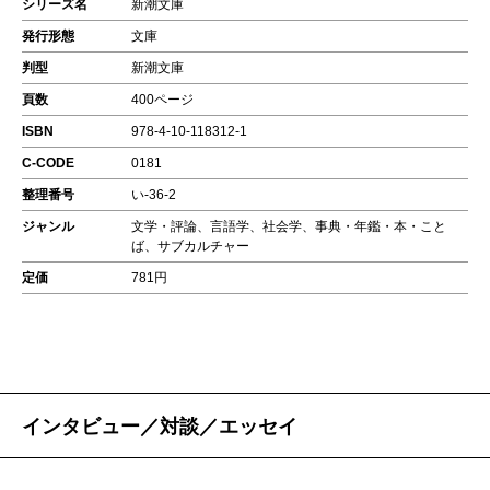
シリーズ名
新潮文庫
発行形態
文庫
判型
新潮文庫
頁数
400ページ
ISBN
978-4-10-118312-1
C-CODE
0181
整理番号
い-36-2
ジャンル
文学・評論、言語学、社会学、事典・年鑑・本・こと
ば、サブカルチャー
定価
781円
インタビュー／対談／エッセイ