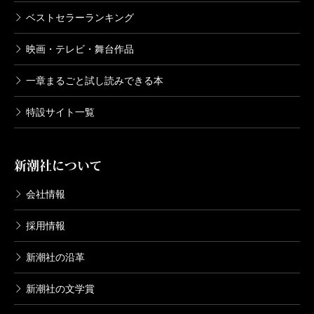
十年前の一年と、今の一年は長さが違うと思いま
ベストセラーランキング
す。だから、もちろん本の種類にはよりますが、
文庫化の通例といわれる三年がたつまでだらだら
映画・テレビ・舞台作品
売りつづけても仕方がない場合も多いと僕は見て
一章まるごと試し読みできる本
いるんですよ。言わばこの二冊は「早く嫁にやっ
た方がいい娘」だと考えたわけです。新潮文庫さ
特設サイト一覧
んに新しい衣装を着せて貰って、嫁ぎ先から仕送
りをしてくれるといいな、と期待しています。
新潮社について
単行本は、ほぼ日へ注文をくれた書店さんだけへ
の直販だったので、この二冊の存在を知らない人
会社情報
も多いと思います。文庫版がよりたくさんの人に
採用情報
楽しんで笑って読んで貰えたら嬉しいですね。
新潮社の沿革
（いとい・しげさと コピーライター）
新潮社の文学賞