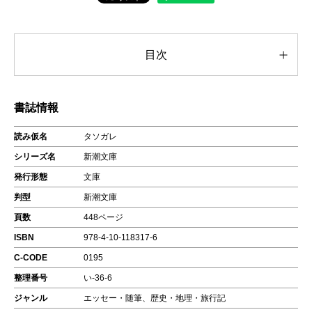
目次
書誌情報
読み仮名
タソガレ
シリーズ名
新潮文庫
発行形態
文庫
判型
新潮文庫
頁数
448ページ
ISBN
978-4-10-118317-6
C-CODE
0195
整理番号
い-36-6
ジャンル
エッセー・随筆、歴史・地理・旅行記