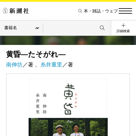
本・雑誌・ウェブ
詳細検索
黄昏―たそがれ―
南伸坊
／著 、
糸井重里
／著