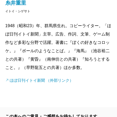
糸井重里
イトイ・シゲサト
1948（昭和23）年、群馬県生れ。コピーライター。「ほ
ぼ日刊イトイ新聞」主宰。広告、作詞、文筆、ゲーム制
作など多彩な分野で活躍。著書に『ぼくの好きなコロッ
ケ。』『ボールのようなことば。』『海馬』（池谷裕二
との共著）『黄昏』（南伸坊との共著）『知ろうとする
こと。』（早野龍五との共著）ほか多数。
ほぼ日刊イトイ新聞 （外部リンク）
この本へのご意見・ご感想をお待ちしております。