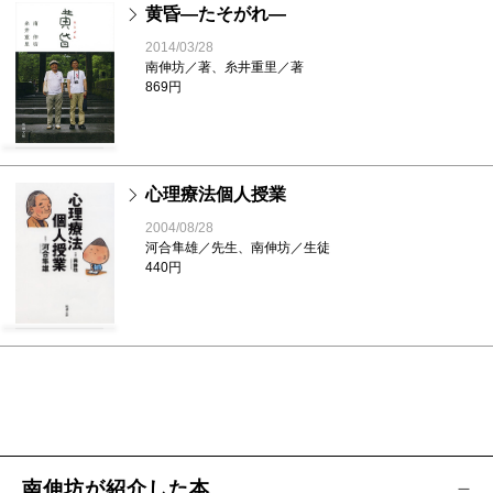
黄昏―たそがれ―
2014/03/28
南伸坊／著、糸井重里／著
869円
心理療法個人授業
2004/08/28
河合隼雄／先生、南伸坊／生徒
440円
南伸坊が紹介した本