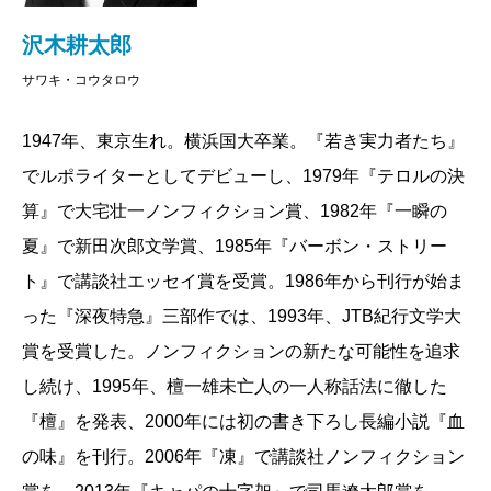
沢木耕太郎
サワキ・コウタロウ
1947年、東京生れ。横浜国大卒業。『若き実力者たち』
でルポライターとしてデビューし、1979年『テロルの決
算』で大宅壮一ノンフィクション賞、1982年『一瞬の
夏』で新田次郎文学賞、1985年『バーボン・ストリー
ト』で講談社エッセイ賞を受賞。1986年から刊行が始ま
った『深夜特急』三部作では、1993年、JTB紀行文学大
賞を受賞した。ノンフィクションの新たな可能性を追求
し続け、1995年、檀一雄未亡人の一人称話法に徹した
『檀』を発表、2000年には初の書き下ろし長編小説『血
の味』を刊行。2006年『凍』で講談社ノンフィクション