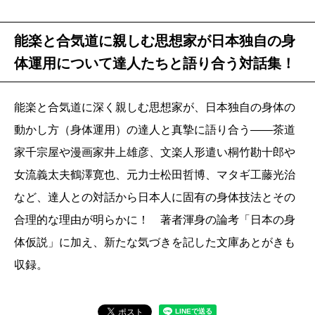
能楽と合気道に親しむ思想家が日本独自の身
体運用について達人たちと語り合う対話集！
能楽と合気道に深く親しむ思想家が、日本独自の身体の
動かし方（身体運用）の達人と真摯に語り合う――茶道
家千宗屋や漫画家井上雄彦、文楽人形遣い桐竹勘十郎や
女流義太夫鶴澤寛也、元力士松田哲博、マタギ工藤光治
など、達人との対話から日本人に固有の身体技法とその
合理的な理由が明らかに！ 著者渾身の論考「日本の身
体仮説」に加え、新たな気づきを記した文庫あとがきも
収録。