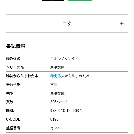
目次
書誌情報
読み仮名
ニホンノシンタイ
シリーズ名
新潮文庫
雑誌から生まれた本
考える人
から生まれた本
発行形態
文庫
判型
新潮文庫
頁数
336ページ
ISBN
978-4-10-126063-1
C-CODE
0195
整理番号
う-22-3