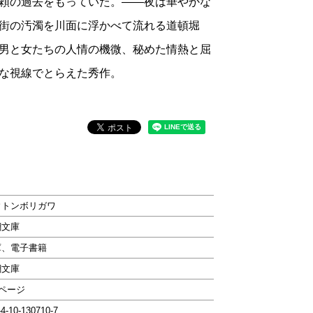
頼の過去をもっていた。――夜は華やかな
街の汚濁を川面に浮かべて流れる道頓堀
男と女たちの人情の機微、秘めた情熱と屈
な視線でとらえた秀作。
ウトンボリガワ
潮文庫
庫、電子書籍
潮文庫
8ページ
-4-10-130710-7