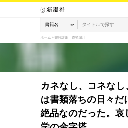
ホーム
>
書籍詳細：道頓堀川
カネなし、コネなし
は書類落ちの日々だ
絶品なのだった。哀
学の金字塔。