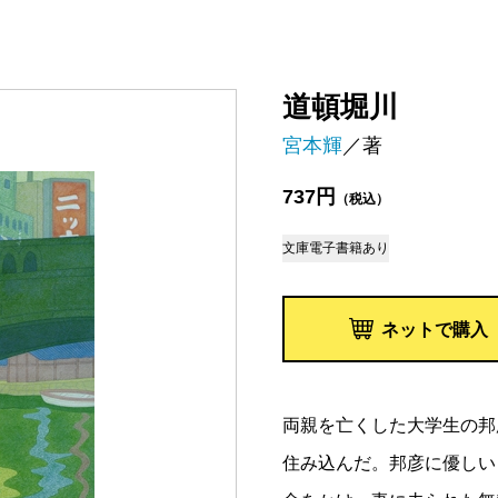
道頓堀川
宮本輝
／著
737円
（税込）
文庫
電子書籍あり
ネットで購入
両親を亡くした大学生の邦
住み込んだ。邦彦に優しい