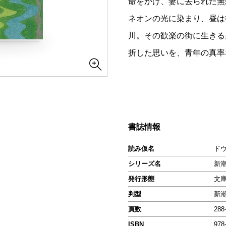
命をかけ、妻に去られた無
ネオンの光に染まり、昼は
川。その歓楽の街に生きる
折した思いを、青年の真率
書誌情報
読み仮名
ド
シリーズ名
新
発行形態
文
判型
新
頁数
28
ISBN
978