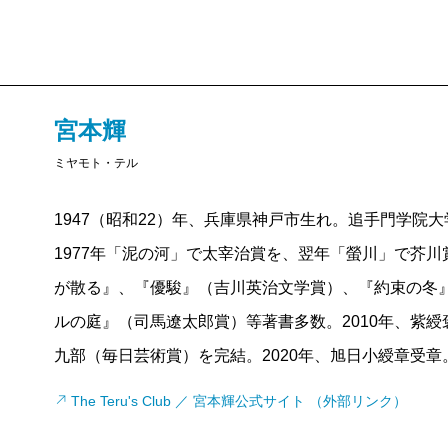
宮本輝
ミヤモト・テル
1947（昭和22）年、兵庫県神戸市生れ。追手門学院
1977年「泥の河」で太宰治賞を、翌年「螢川」で芥
が散る』、『優駿』（吉川英治文学賞）、『約束の冬
ルの庭』（司馬遼太郎賞）等著書多数。2010年、紫綬
九部（毎日芸術賞）を完結。2020年、旭日小綬章受章
The Teru's Club ／ 宮本輝公式サイト （外部リンク）