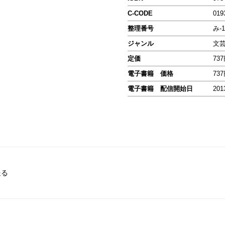
C-CODE
019
整理番号
み-1
ジャンル
文
定価
73
電子書籍 価格
73
電子書籍 配信開始日
201
送る