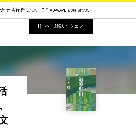
合わせ
著作権について
AD-WAVE 新潮社雑誌広告
本・雑誌・ウェブ
活
、
文