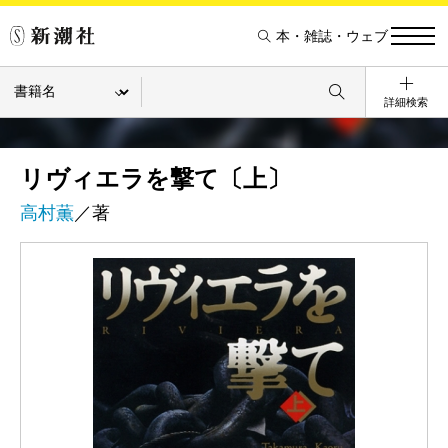
本・雑誌・ウェブ
詳細検索
リヴィエラを撃て〔上〕
高村薫
／著