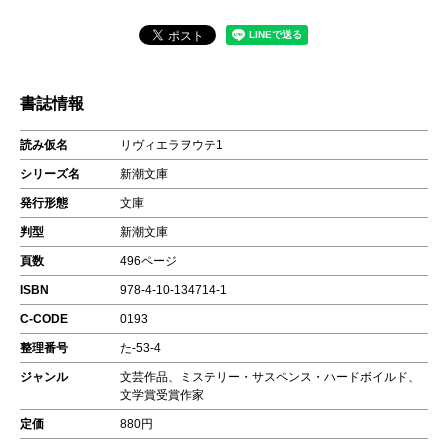
書誌情報
読み仮名
リヴィエラヲウテ1
シリーズ名
新潮文庫
発行形態
文庫
判型
新潮文庫
頁数
496ページ
ISBN
978-4-10-134714-1
C-CODE
0193
整理番号
た-53-4
ジャンル
文芸作品、ミステリー・サスペンス・ハードボイルド、
文学賞受賞作家
定価
880円