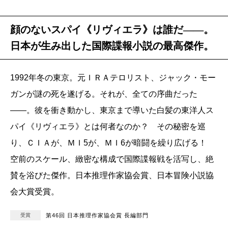
顔のないスパイ《リヴィエラ》は誰だ――。
日本が生み出した国際諜報小説の最高傑作。
1992年冬の東京。元ＩＲＡテロリスト、ジャック・モー
ガンが謎の死を遂げる。それが、全ての序曲だった
――。彼を衝き動かし、東京まで導いた白髪の東洋人ス
パイ《リヴィエラ》とは何者なのか？ その秘密を巡
り、ＣＩＡが、ＭＩ5が、ＭＩ6が暗闘を繰り広げる！
空前のスケール、緻密な構成で国際諜報戦を活写し、絶
賛を浴びた傑作。日本推理作家協会賞、日本冒険小説協
会大賞受賞。
受賞
第46回 日本推理作家協会賞 長編部門