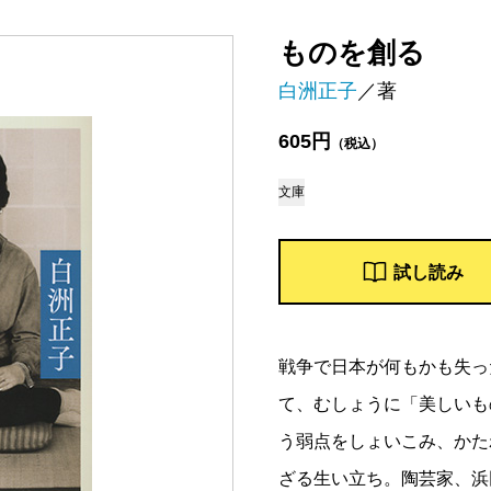
ものを創る
白洲正子
／著
605円
（税込）
文庫
試し読み
戦争で日本が何もかも失っ
て、むしょうに「美しいも
う弱点をしょいこみ、かた
ざる生い立ち。陶芸家、浜