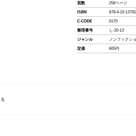
頁数
258ページ
ISBN
978-4-10-13791
C-CODE
0170
整理番号
し-20-13
ジャンル
ノンフィクシ
定価
605円
送る