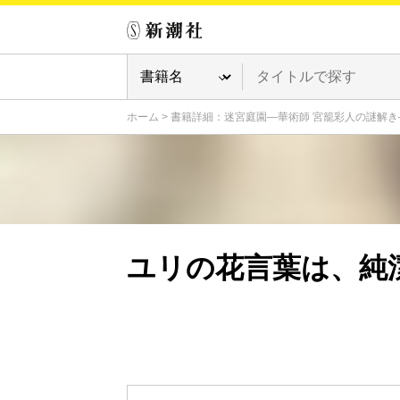
ホーム
>
書籍詳細：迷宮庭園―華術師 宮籠彩人の謎解き
ユリの花言葉は、純