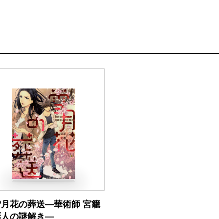
雪月花の葬送―華術師 宮籠
彩人の謎解き―