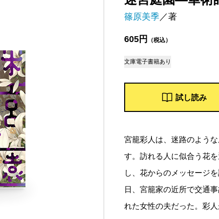
篠原美季
／著
605円
（税込）
文庫
電子書籍あり
試し読み
宮籠彩人は、迷路のような
す。訪れる人に似合う花を
し、花からのメッセージを
日、宮籠家の近所で交通事
れた女性の夫だった。彩人