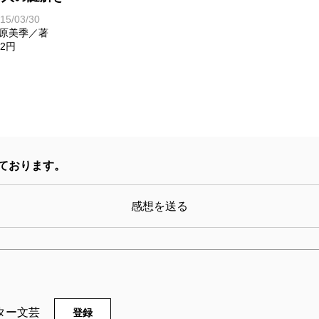
15/03/30
原美季／著
72円
ております。
感想を送る
ター文芸
登録