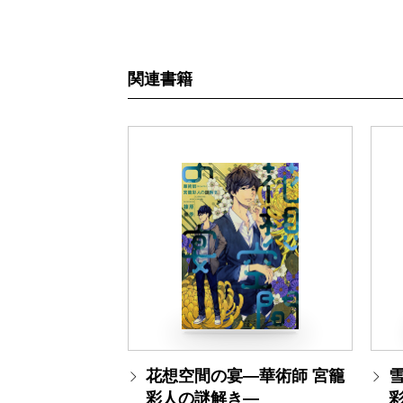
関連書籍
花想空間の宴―華術師 宮籠
彩人の謎解き―