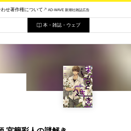
合わせ
著作権について
AD-WAVE 新潮社雑誌広告
本・雑誌・ウェブ
師 宮籠彩人の謎解き―