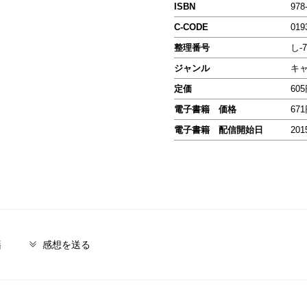
ISBN
978
C-CODE
019
整理番号
し-7
ジャンル
キ
定価
60
電子書籍 価格
67
電子書籍 配信開始日
201
籍
感想を送る