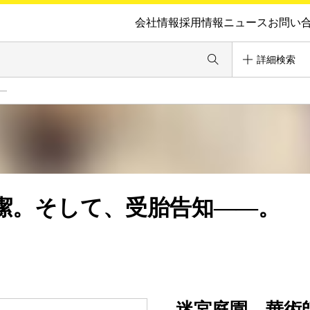
会社情報
採用情報
ニュース
お問い
詳細検索
―
潔。そして、受胎告知――。
迷宮庭園―華術