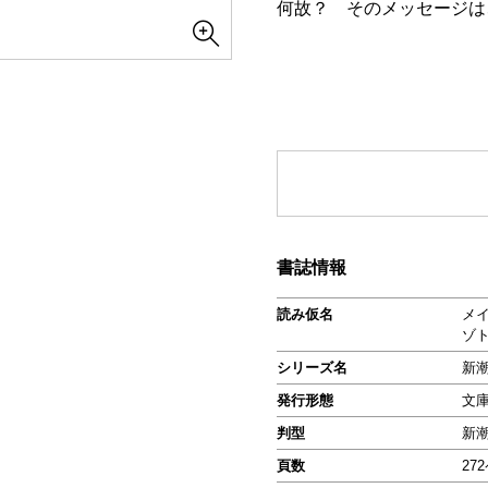
何故？ そのメッセージは
書誌情報
読み仮名
メ
ゾ
シリーズ名
新潮
発行形態
文
判型
新
頁数
27