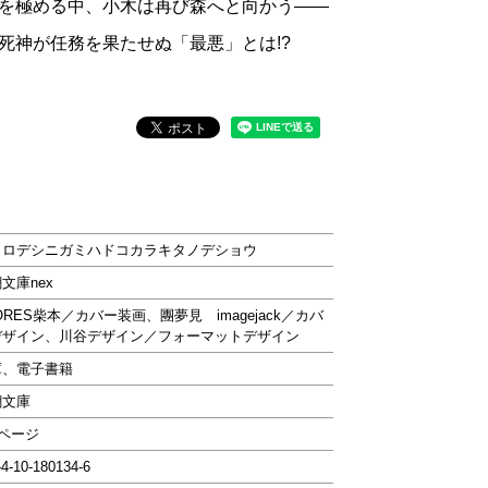
を極める中、小木は再び森へと向かう――
死神が任務を果たせぬ「最悪」とは!?
コロデシニガミハドコカラキタノデショウ
文庫nex
ORES柴本／カバー装画、團夢見 imagejack／カバ
デザイン、川谷デザイン／フォーマットデザイン
庫、電子書籍
潮文庫
4ページ
-4-10-180134-6