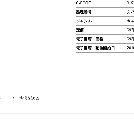
C-CODE
019
整理番号
え-2
ジャンル
キ
定価
69
電子書籍 価格
69
電子書籍 配信開始日
201
籍
感想を送る