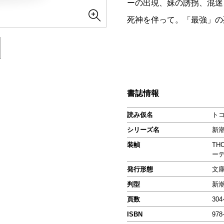
ーの出現、妹の誘拐、混迷
死神を伴って。「最強」の
書誌情報
読み仮名
ト
シリーズ名
新潮
装幀
TH
ー
発行形態
文
判型
新
頁数
30
ISBN
978