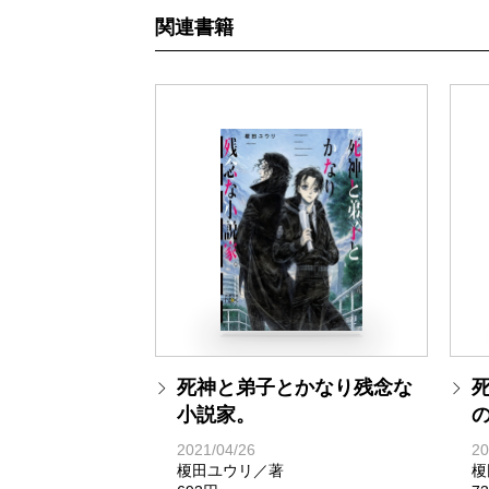
関連書籍
死神と弟子とかなり残念な
小説家。
2021/04/26
20
榎田ユウリ／著
榎