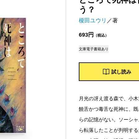
う？
榎田ユウリ
／著
693円
（税込）
文庫
電子書籍あり
試し読み
月光の冴え渡る森で、小木
饒舌かつ毒舌な死神に、既
らの記憶がない。ソーシャ
ら転落したことが判明する