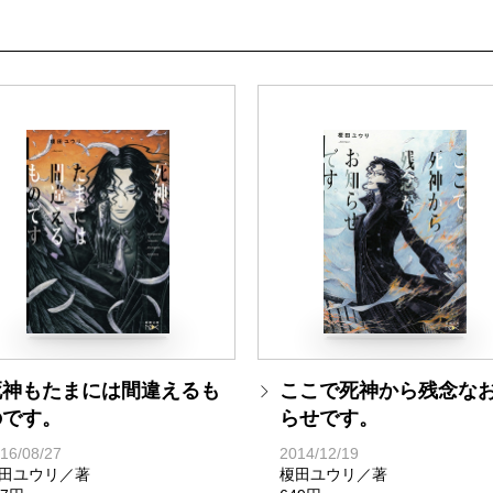
死神もたまには間違えるも
ここで死神から残念な
のです。
らせです。
16/08/27
2014/12/19
田ユウリ／著
榎田ユウリ／著