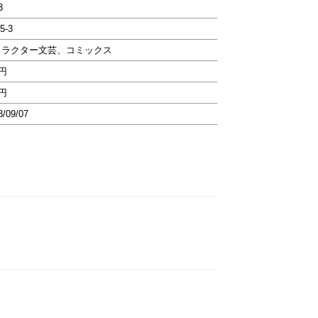
3
5-3
ャラクター文芸、コミックス
3円
3円
8/09/07