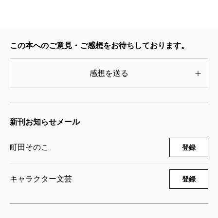
町田そのこ／著
649円
コンビニ兄弟4―テンダネス門司港こがね
この本へのご意見・ご感想をお待ちしております。
村店―
2024/11/28
町田そのこ／著
感想を送る
693円
コンビニ兄弟3―テンダネス門司港こがね
村店―
新刊お知らせメール
2023/08/29
町田そのこ／著
693円
町田そのこ
登録
コンビニ兄弟2―テンダネス門司港こがね
村店―
キャラクター文芸
登録
2021/12/23
町田そのこ／著
649円