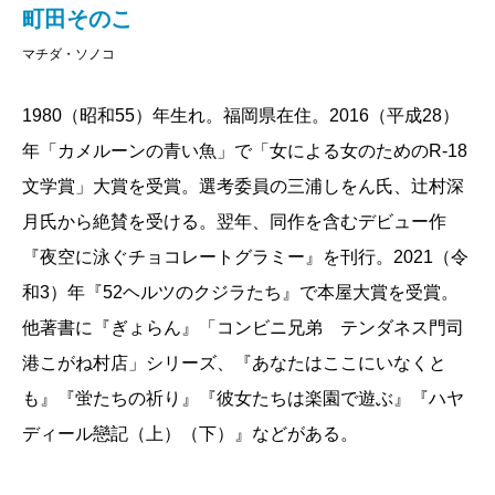
町田そのこ
マチダ・ソノコ
1980（昭和55）年生れ。福岡県在住。2016（平成28）
年「カメルーンの青い魚」で「女による女のためのR-18
文学賞」大賞を受賞。選考委員の三浦しをん氏、辻村深
月氏から絶賛を受ける。翌年、同作を含むデビュー作
『夜空に泳ぐチョコレートグラミー』を刊行。2021（令
和3）年『52ヘルツのクジラたち』で本屋大賞を受賞。
他著書に『ぎょらん』「コンビニ兄弟 テンダネス門司
港こがね村店」シリーズ、『あなたはここにいなくと
も』『蛍たちの祈り』『彼女たちは楽園で遊ぶ』『ハヤ
ディール戀記（上）（下）』などがある。