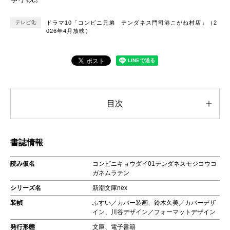
テレビ化
ドラマ10「コンビニ兄弟 テンダネス門司港こがね村店」（2
026年4月放映）
目次
書誌情報
読み仮名
コンビニキョウダイ01テンダネスモジコウコ
ガネムラテン
シリーズ名
新潮文庫nex
装幀
ふすい／カバー装画、鈴木久美／カバーデザ
イン、川谷デザイン／フォーマットデザイン
発行形態
文庫、電子書籍