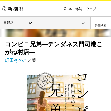
本・雑誌・ウェブ
詳細検索
コンビニ兄弟―テンダネス門司港こ
がね村店―
町田そのこ
／著