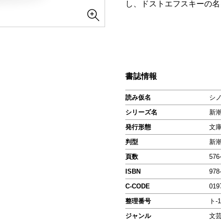
し、ドストエフスキーの名
書誌情報
読み仮名
シ
シリーズ名
新
発行形態
文
判型
新
頁数
57
ISBN
978
C-CODE
019
整理番号
ト-1
ジャンル
文