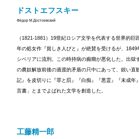
ドストエフスキー
Фёдор М.Достоевский
（1821-1881）19世紀ロシア文学を代表する世界的
年の処女作『貧しき人びと』が絶賛を受けるが、184
シベリアに流刑。この時持病の癲癇が悪化した。出獄す
の農奴解放前後の過渡的矛盾の只中にあって、鋭い直
記』を皮切りに『罪と罰』『白痴』『悪霊』『未成年
言書」とまでよばれた文学を創造した。
工藤精一郎