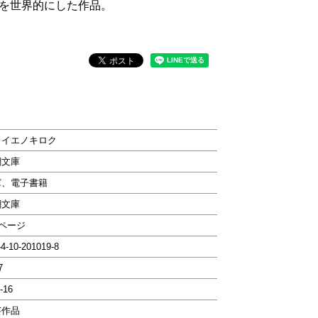
を世界的にした作品。
ノイエノキロク
潮文庫
庫、電子書籍
潮文庫
6ページ
-4-10-201019-8
7
-16
芸作品