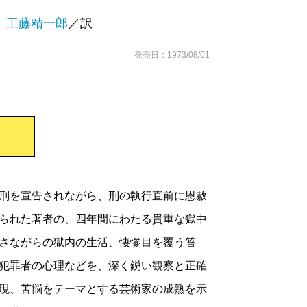
、
工藤精一郎
／訳
発売日：1973/08/01
刑を宣告されながら、刑の執行直前に恩赦
られた著者の、四年間にわたる貴重な獄中
さながらの獄内の生活、悽惨目を覆う笞
犯罪者の心理などを、深く鋭い観察と正確
現、苦悩をテーマとする芸術家の成熟を示