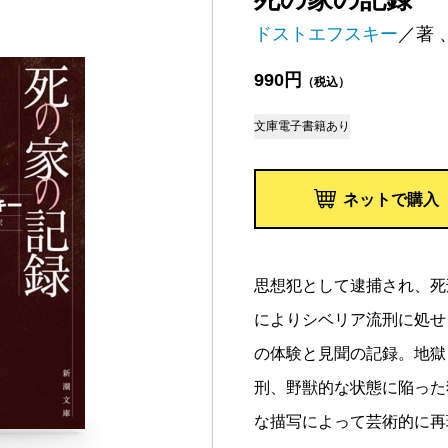
ドストエフスキー
／著 
990円
（税込）
文庫
電子書籍あり
ネットで購入
思想犯として逮捕され、死
によりシベリア流刑に処せ
の体験と見聞の記録。地獄
刑、野獣的な状態に陥った
な描写によって芸術的に再