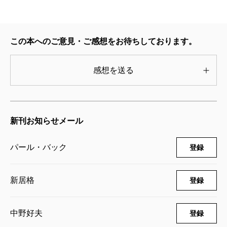
「噫、無情」なのだ。
パール・バック『大
この本へのご意見・ご感想をお待ちしております。
地』は知ってはいたがま
ったく手にさえしたこと
感想を送る
のない小説だった。それを「長い小説が読みたい」と
いう心持ちで読み始めたら、はまりこんでしまった。
めちゃめちゃおもしろい。
新刊お知らせメール
作者名とタイトルから、欧米のどこかの土地を汗水
たらして耕す実直な人の話だと勝手におもっていたの
パール・バック
登録
だが、全然ちがってたまげた。
新居格
登録
中国ものだった。劇的
中野好夫
登録
な中国のお話。清朝末期