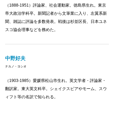
（1888-1951）評論家、社会運動家。徳島県生れ。東京
な13冊だ。
帝大政治学科卒。新聞記者から文筆業に入り、左翼系新
ディケンズ
は「おもし
聞、雑誌に評論を多数発表。戦後は杉並区長、日本ユネ
ろい小説を書く人」とし
スコ協会理事などを務めた。
て頭抜けている。
『デイヴィッド・コパフ
ィールド』はめちゃめちゃおもしろい。ディケンズの
自伝的小説らしいが、たぶん嘘いっぱいの自伝であ
中野好夫
る。それでいい。楽しい嘘をつけるのは偉大なる才能
ナカノ・ヨシオ
だからだ。
『レ・ミゼラブル』もめちゃめちゃおもしろい。ジャ
（1903-1985）愛媛県松山市生れ。英文学者・評論家・
ンバルジャンは逃げる。ジャベールが追う。コゼット
翻訳家。東大英文科卒。シェイクスピアやモーム、スウ
が愛らしい。そういう展開だ。
ィフト等の名訳で知られる。
でも、この小説のすごいところは作者の
ユゴー
が物
語と関係なくどんどん出てきて、ひたすら自説を説く