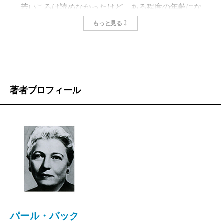
若いころは読めなかったけど、ある程度の年齢にな
ると長い小説も読みきれるようになった。もし十七歳
もっと見る
の自分にそのことを告げたら驚いて腰をぬかして馬鹿
になっちゃいそうだけどそのころはもともとかなり馬
鹿だから心配しなくていい。
昔はすぐに跳ね返された。『
魔の山
』では山に登ら
著者プロフィール
ず、『
誰がために鐘は鳴る
』では鐘も見えず、『
アン
ナ・カレーニナ
』はアンナにさえも出会っていない。
アンナ、クリスマスキャンドルの火は燃えているんだ
ろうか。違います。いろいろ混ざってしかも間違って
います。では、パリは燃えているのか。燃えてませ
ん。落ち着きなさい。
長い本が読めるようになったのは、たぶん、自分で
も何冊か本を出したからだ。
パール・バック