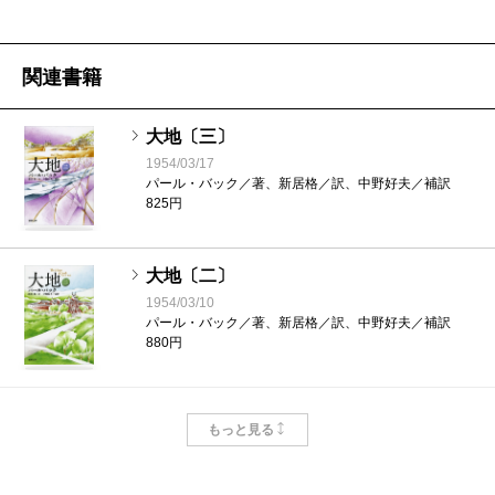
ところにある。「ワーテルローの戦い」「修道院」
「浮浪児について」「七月革命」「隠語」「暴動」
関連書籍
「パリの下水道」など、ストーリーとはまったく関係
なくユゴー翁が自説を説きまくる。ほぼ、酒席での上
大地〔三〕
1954/03/17
司の無駄話である。ダイジェスト訳では、このへんは
パール・バック／著、新居格／訳、中野好夫／補訳
ばっさり切られる。でもそれはなんか違うんである。
825円
無駄を省くと、たぶん、人生は貧しくなる。
大地〔二〕
1954/03/10
『レ・ミゼラブル』はジ
パール・バック／著、新居格／訳、中野好夫／補訳
880円
ャンバルジャンの生涯を
追っただけでは、その作
大地〔一〕
品の半分しか読んでない
もっと見る
1953/12/30
とおもう。ユゴー翁の無
パール・バック／著、新居格／訳、中野好夫／補訳
880円
駄話に付き合ってこその