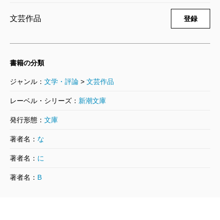
から新時代への中国を舞
文芸作品
台に、波瀾万丈捲土重来
登録
一石二鳥焼肉定食な中国
の男たちの物語だった。
書籍の分類
これ、めちゃめちゃおも
ジャンル：
文学・評論
>
文芸作品
ろいやつやーん、それや
ったら早く言ってよー、
レーベル・シリーズ：
新潮文庫
といいながらすっと読ん
発行形態：
文庫
じゃった。
著者名：
な
著者名：
に
残る長いのは『
風と共に去りぬ
』くらいかとおもっ
て、先週からうかうかと読み始めたら、これもめっち
著者名：
B
ゃおもしろい。予想もしてない世界が展開して驚いて
る。