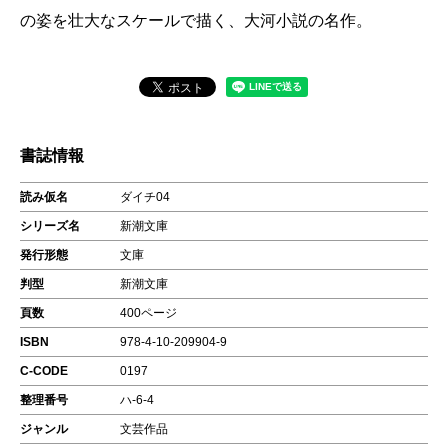
の姿を壮大なスケールで描く、大河小説の名作。
書誌情報
読み仮名
ダイチ04
シリーズ名
新潮文庫
発行形態
文庫
判型
新潮文庫
頁数
400ページ
ISBN
978-4-10-209904-9
C-CODE
0197
整理番号
ハ-6-4
ジャンル
文芸作品