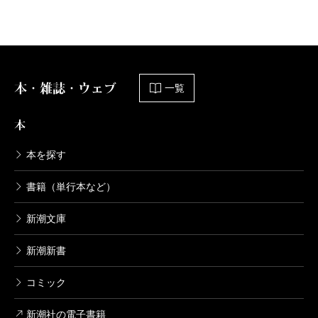
昔の名作は、想像していたのとまったく違っている
ことが多く、それは想像が悪いというのもあるが、作
品の持ってる「とっても身近に感じさせる力」がすご
いからだとおもう。
本・雑誌・ウェブ
一覧
古いのに、いまだに新潮文庫で売られてる小説はす
べて力を秘めた作品たちである。新潮文庫で売られて
本
いる昔の小説を読むといいとおもう。私はまだまだ読
本を探す
むぞ。
書籍（単行本など）
（ほりい・けんいちろう＝京都生まれ。調査するコラ
新潮文庫
ムニスト。主な著書に『若者殺しの時代』『落語の国
新潮新書
からのぞいてみれば』『東京ディズニーリゾート便利
コミック
帖』等）
波 2020年7月号より
新潮社の電子書籍