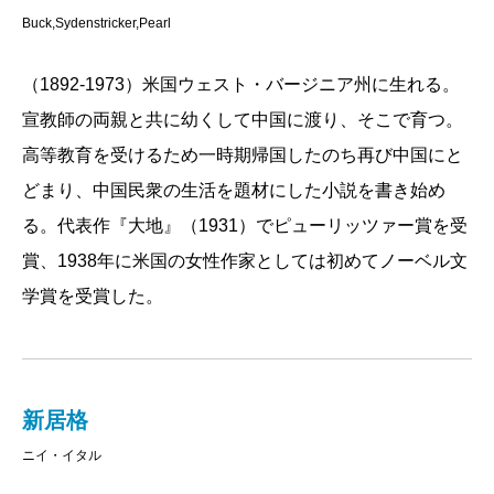
テキストは絶対ではない、作者にさえ制御しきれて
Buck,Sydenstricker,Pearl
ない部分がある、早い話が、あとで自分で読んで、な
（1892-1973）米国ウェスト・バージニア州に生れる。
んだこりゃ、誰が書いたんだ、とおもえるようなもの
宣教師の両親と共に幼くして中国に渡り、そこで育つ。
がおもしろいのだと悟った。細かいところは気にせず
高等教育を受けるため一時期帰国したのち再び中国にと
読むようにした。わからなかったり、想像できなくて
どまり、中国民衆の生活を題材にした小説を書き始め
も、かまわず読み進める。ぐいぐいと読む。それでい
る。代表作『大地』（1931）でピューリッツァー賞を受
いと割り切った。
賞、1938年に米国の女性作家としては初めてノーベル文
そうなると、小説は長ければ長いほどおもしろい。
学賞を受賞した。
お薦めは『
デイヴィッ
ド・コパフィールド
』4
巻、『
レ・ミゼラブル
』
新居格
5巻、『大地』4巻。あわ
ニイ・イタル
せて新潮文庫で私の好き