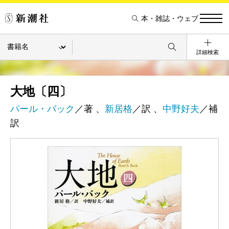
本・雑誌・ウェブ
詳細検索
大地〔四〕
パール・バック
／著 、
新居格
／訳 、
中野好夫
／補
訳