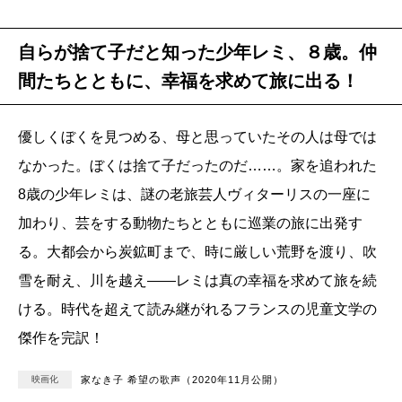
自らが捨て子だと知った少年レミ、８歳。仲
間たちとともに、幸福を求めて旅に出る！
優しくぼくを見つめる、母と思っていたその人は母では
なかった。ぼくは捨て子だったのだ……。家を追われた
8歳の少年レミは、謎の老旅芸人ヴィターリスの一座に
加わり、芸をする動物たちとともに巡業の旅に出発す
る。大都会から炭鉱町まで、時に厳しい荒野を渡り、吹
雪を耐え、川を越え――レミは真の幸福を求めて旅を続
ける。時代を超えて読み継がれるフランスの児童文学の
傑作を完訳！
映画化
家なき子 希望の歌声（2020年11月公開）