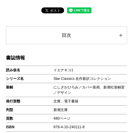
目次
書誌情報
読み仮名
イエナキコ1
シリーズ名
Star Classics 名作新訳コレクション
装幀
にしざかひろみ／カバー装画、新潮社装幀室
／デザイン
発行形態
文庫、電子書籍
判型
新潮文庫
頁数
480ページ
ISBN
978-4-10-240111-8