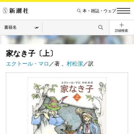
本・雑誌・ウェブ
詳細検索
家なき子〔上〕
エクトール・マロ
／著 、
村松潔
／訳