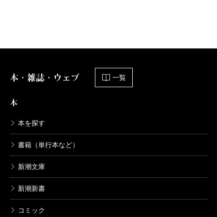
人に変えてしまうのが、本書の力だと思う。高品質な
食材を、本当に必要なだけ買うこと、自炊すればする
ほど体重は減りやすくなること、ベストな買い物は二
日程度で消費できる食材を上手に購入することなど、
本・雑誌・ウェブ
目から鱗のアドバイスが随所にちりばめられているの
一覧
も楽しい。
本
著者キャスリーン・フリンの優しさに溢れる言葉の
数々も本書の特徴だ。「焦がしても、落としても、煮
本を探す
過ぎても、生焼けでも、味気なくても、食事のしたく
書籍（単行本など）
に失敗したって、それでもいいじゃない。たかが1回の
新潮文庫
食事なんだもの。明日になったらまた作ればいい」。
こんな言葉に生徒たちが励まされたように、私たちも
新潮新書
また励まされる。本書を読めば、それまで通っていた
コミック
スーパーマーケットの景色ががらりと変わるに違いな