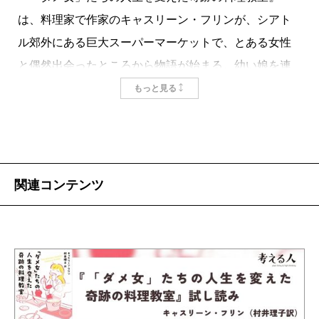
は、料理家で作家のキャスリーン・フリンが、シアト
ル郊外にある巨大スーパーマーケットで、とある女性
と偶然出会ったところから物語が始まる。幼い娘を連
れた彼女は、次々と、大量のインスタント食品でカー
もっと見る
トを満たしていく。新鮮な食材の溢れる高級スーパー
マーケットで、なぜこの女性はインスタント食品ばか
りを購入するのだろうと疑問に感じたキャスリーン
は、勇気を振り絞って彼女に話しかける。彼女がイン
関連コンテンツ
スタント食品ばかりを購入する理由は、至ってシンプ
ルだった。生の食材の調理の仕方がわからない、ただ
それだけのことだったのだ。そうであれば、三十六歳
でリストラされ、一念発起パリに渡り、世界屈指の名
門料理学校ル・コルドン・ブルーを卒業した自分が彼
女の食卓を変えることが出来る。かわいい娘さんに、