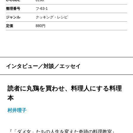
C-CODE
0198
整理番号
フ-63-1
ジャンル
クッキング・レシピ
定価
880円
インタビュー／対談／エッセイ
読者に丸鶏を買わせ、料理人にする料理
本
村井理子
『「ダメ女」たちの人生を変えた奇跡の料理教室』