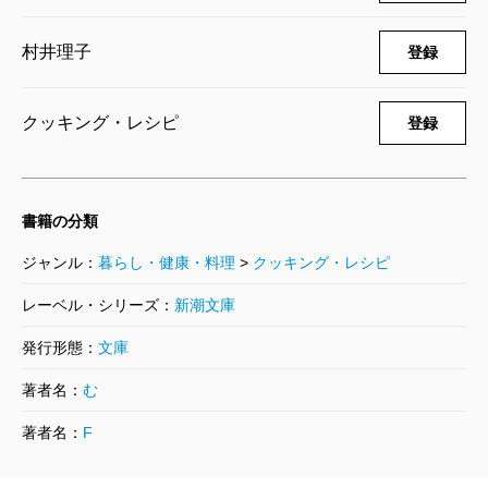
躇するような難しい作業も、キャスリーンが生徒に教
村井理子
登録
えた「こねないレシピ」を参考にすれば、失敗するこ
となくパリパリとした皮のパンが焼き上がるはずだ。
クッキング・レシピ
登録
パンを添える一皿のレシピにも事欠かない。クリスマ
ス前になるとスーパーマーケットの陳列棚に並ぶ丸鶏
に「誰が買うの？」という疑問を抱いていた人たち
書籍の分類
も、本書を読めば「私でも捌けるかもしれない」と思
ジャンル：
暮らし・健康・料理
>
クッキング・レシピ
うのではないだろうか。そして実際に、丸鶏をショッ
レーベル・シリーズ：
新潮文庫
ピングカートに入れてしまうかもしれない（私は入れ
てしまったことがある）。白ワイン、生クリーム、マ
発行形態：
文庫
スタード、ハーブを追加して、レジに急ぐだろう。そ
著者名：
む
の日のディナーは、鶏肉のクリーム煮、マスタード添
著者名：
F
えだ。もちろん、焼きたての「こねないパン」を添え
たい。このようにして、読む人をあっという間に料理