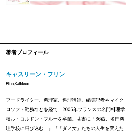
新鮮な野菜と肉を使った美味しい料理を、インスタン
ト料理の半分以下の値段で食べさせてあげることがで
きる。そう考えたキャスリーンは、彼女と一緒にショ
ッピングをしながら、食材の選び方を丁寧に説明する
ことに成功する。彼女のカートからひとつずつインス
著者プロフィール
タント食品を棚に戻し、代わりに、同じ献立を作るこ
とが出来る肉と新鮮な野菜をカートに入れ、その調理
キャスリーン・フリン
法まで伝えることが出来たのだ。
このできごとは、長くキャスリーンの心に残り続け
Flinn,Kathleen
た。この出会いが自分の人生を変えると予感したキャ
フードライター、料理家、料理講師。編集記者やマイク
スリーンは、やがて素晴らしいプロジェクトを思いつ
ロソフト勤務などを経て、2005年フランスの名門料理学
く。料理が嫌いで、苦手と考えている女性を十人集
校ル・コルドン・ブルーを卒業。著書に『36歳、名門料
め、彼女らの自宅を訪ねて、冷蔵庫の中身を見せても
理学校に飛び込む！』『「ダメ女」たちの人生を変えた
らう。実際に調理をしてもらい、それぞれの苦手を明