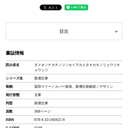
目次
書誌情報
読み仮名
ダメオンナタチノジンセイヲカエタキセキノリョウリキ
ョウシツ
シリーズ名
新潮文庫
装幀
冨田マリー／カバー装画、新潮社装幀室／デザイン
発行形態
文庫
判型
新潮文庫
頁数
368ページ
ISBN
978-4-10-240421-8