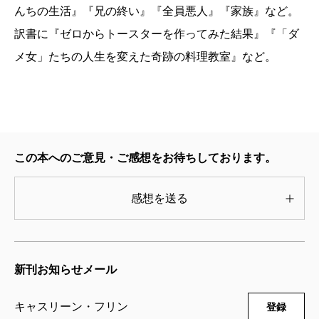
んちの生活』『兄の終い』『全員悪人』『家族』など。
つけることに成功する。様々な背景を持つ、幅広い年
訳書に『ゼロからトースターを作ってみた結果』『「ダ
齢層の生徒たちが、互いに励まし合い、時には涙し、
メ女」たちの人生を変えた奇跡の料理教室』など。
大笑いもしながら、料理に向き合い、同時に自分の人
生の問題にも向き合っていく。その姿は時に健気で、
力強い。様々な食材のテイスティングをすることで、
本当に体に良い食材とはどのようなものであるかを教
えられた生徒たちは、それまで自分のキッチンにあっ
この本へのご意見・ご感想をお待ちしております。
た調味料を処分し、高いけれども質の良い商品を選ぶ
感想を送る
ようにもなっていく。調理の方法だけではなく、買い
物の仕方にまで変化は現れる。本書の大きな特徴は生
き生きとした女性たちの描写のみならず、とてもシン
新刊お知らせメール
プルで美味しそうなレシピの数々だ。単行本出版の際
に大きな話題になったのは、「こねないパン」のレシ
キャスリーン・フリン
登録
ピだった。パンを焼くという、料理好きであっても躊