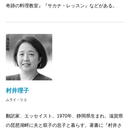
奇跡の料理教室』『サカナ・レッスン』などがある。
らかにしていく。そして十人全員を、とある調理場に
集め、料理や買い物の基礎を教える料理教室を開くの
だ。この女性たちの挑戦の日々がまとめられたのが、
本書である。
キャスリーンはまず、手の洗い方、包丁の使い方と
いった料理の基本から、生徒となった女性たちに教え
ていく。料理は本来とてもシンプルな作業で、基本を
守ることで、知らず知らずのうちに技術は上がってい
くものだと生徒たちを励まし続ける。知人であるトッ
村井理子
プシェフや、肉の専門家などを招き、プロの仕事を見
ムライ・リコ
せることで生徒たちを刺激することも忘れない。質の
良い食材とスパイスを使えば、まるでシェフが作った
翻訳家、エッセイスト。1970年、静岡県生まれ。滋賀県
ような美味しい一皿が簡単に出来上がることを徐々に
の琵琶湖畔に夫と双子の息子と暮らす。著書に『村井さ
理解していく生徒たちは、それぞれが得意な一皿を見