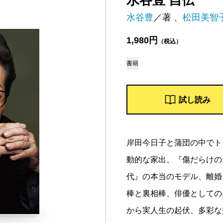
水谷豊 自伝
水谷豊
／著 、
松田美智
1,980円
（税込）
書籍
試し読み
岸田今日子と蒲団の中でト
動的な家出、『傷だらけの
代』の本当のモデル、離婚
棒と裏相棒、俳優としての
から実人生の起伏、多彩な