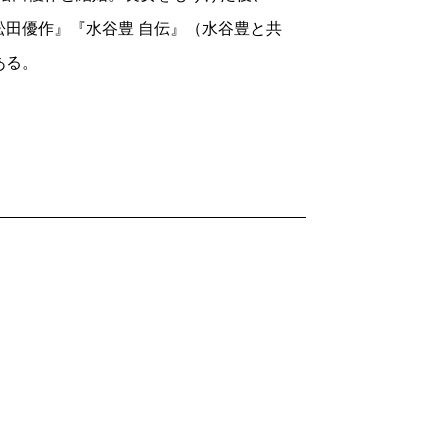
往還するというとんでもないコメディで、
田優作』『水谷豊 自伝』（水谷豊と共
思っていた。それが長期にわたるパリ・ロ
ある。
殿も借り切った大作に生まれ変わった。ち
北白川
右京
」はまったく偶然の命名で、ロ
かった。
いている。なにしろ今年でシーズン21、
るから、ファンにとっては垂涎の裏話であ
っている。時代劇はNHKの大河ドラマを
は、医療ものと刑事ものに集約されてしま
した中にあって、やはり「相棒」は別格で
ち、罪と罰の本質に迫るテーマ性を備え、
ている。それこそが「相棒」の「相棒」た