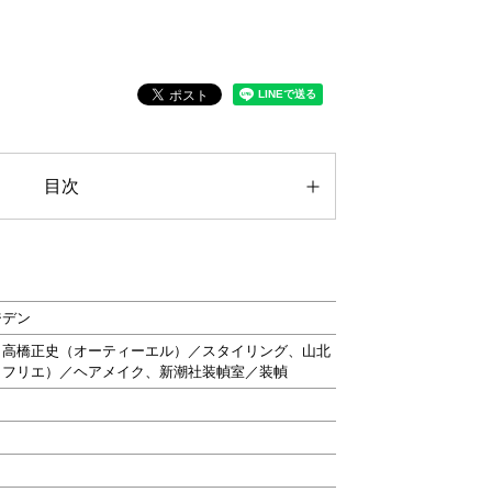
目次
ジデン
、高橋正史（オーティーエル）／スタイリング、山北
トフリエ）／ヘアメイク、新潮社装幀室／装幀