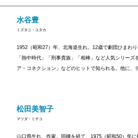
は、今の人にはまるで理解できまいが世情の不安定で
う。ただし、水谷はそうした生い立ちを苦労話にはし
水谷豊
ちの世代にとって、苦労は屈辱でこそあれけっして自
ミズタニ・ユタカ
者の多くは、語られぬ苦労を察して首肯するにちがい
みなが不幸であった時代の不幸と、みなが幸福である
1952（昭和27）年、北海道生れ。12歳で劇団ひま
めには、太陽のごとくポジティブに生きなければなら
「熱中時代」「刑事貴族」「相棒」など人気シリーズ
いう正直な告白だろうと思った。
ア・コネクション」などのヒットで知られる。他に、
水谷豊との出会いは2015年、『王妃の館』の映画化
第一印象は「よく笑う人」。どちらかと言えばシリア
松田美智子
かった。そして実は私も「よく笑う人」。まして二人
マツダ・ミチコ
つまり外見はかくも異なるが、私たちの世代には必ず
る。
山口県生れ、作家。同棲を経て、1975（昭和50）年に