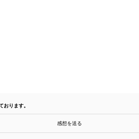
る所以であろうと思う。
NHKによるテレビ放送の開始は1953年2月、高度
レビの申し子でもあった。水谷のテレビドラマに対す
あるまい。
巻末に水谷は語る。
「僕は言葉を必要としない感情の表現を目指している
りますね。言葉から解放された世界を目指すのは、言
とする本能なのかもしれません」
言い方は異なるが、言葉に対する私の持論でもある。
ております。
った「心」は言葉という伝達方法を獲得した分だけ、
は、その穢れを知り、かつ言葉を疑い続けなければな
感想を送る
じであろうと思う。