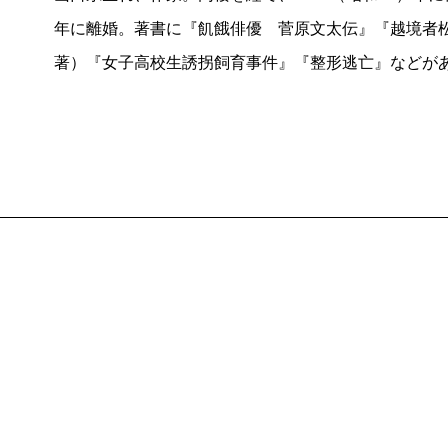
『王妃の館』は現代と十七世紀のパリをストーリーが
年に離婚。著書に『飢餓俳優 菅原文太伝』『越境者松
こればかりはまかりまちがっても映画化はされまいと
著）『女子高校生誘拐飼育事件』『整形逃亡』などが
ケを敢行したうえ、ルーヴル美術館もヴェルサイユ宮
なみに、「相棒」の「杉下
右京
」と『王妃の館』の「
ケ現場でそうと教えられるまで私は気付いてすらいな
その「相棒」について、本書は最も多くのページをさ
つごう二十三年も続いている国民的テレビドラマであ
ろう。
そもそもこのごろは、ドラマそのものが作りづらくな
除いて地上波から姿を消し、ほかのドラマもあらかた
った。内容も総じて小粒になった観は否めまい。そう
あると思う。ダイナミックなストーリーテリングを持
いわゆるサスペンス・ドラマとは明らかに一線を画し