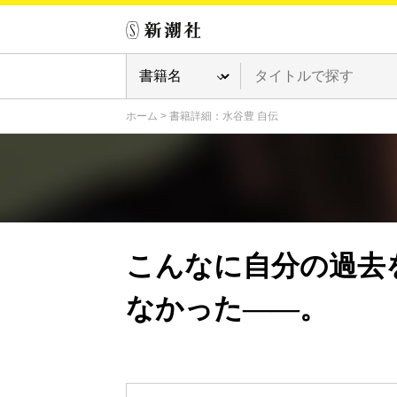
ホーム
>
書籍詳細：水谷豊 自伝
こんなに自分の過去
なかった――。