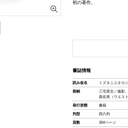
初の著作。
書誌情報
読み仮名
ミズタニユタカ
装幀
三宅英文／撮影
真佐美（ウエス
発行形態
書籍
判型
四六判
頁数
304ページ