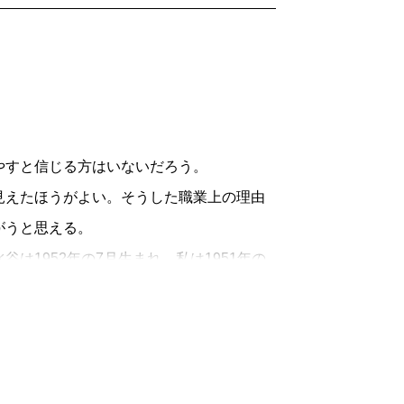
やすと信じる方はいないだろう。
えたほうがよい。そうした職業上の理由
がうと思える。
1952年の7月生まれ、私は1951年の
表記しなかったから、正しくは昭和27年と
道から妻子を呼び寄せるなどという話