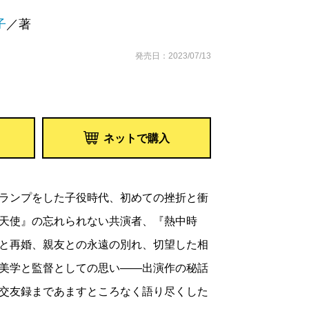
子
／著
発売日：2023/07/13
ネットで購入
ランプをした子役時代、初めての挫折と衝
天使』の忘れられない共演者、『熱中時
と再婚、親友との永遠の別れ、切望した相
美学と監督としての思い――出演作の秘話
交友録まであますところなく語り尽くした