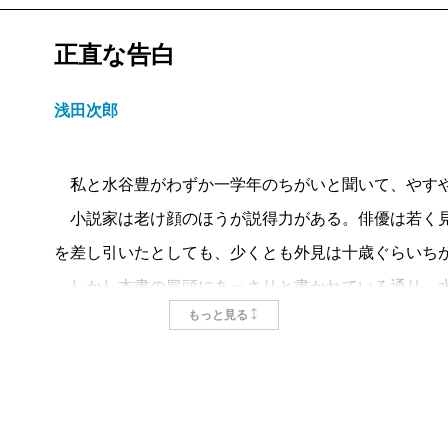
正直な告白
浅田次郎
私と水谷豊がわずか一学年のちがいと聞いて、やす
小説家は老け顔のほうが説得力がある。俳優は若く見
を差し引いたとしても、少くとも外見は十歳ぐらいち
しかし本書の冒頭にあっさりと書かれている通り、水谷は
もっと見る
12月生まれである。いや私たちの世代は生年を西暦で
26年生まれと言うべきであろう。
改めてそう確認すれば本書の記述に親近感を抱く。
たとえば、縁の薄かった父親が東京で一旗上げ、北海