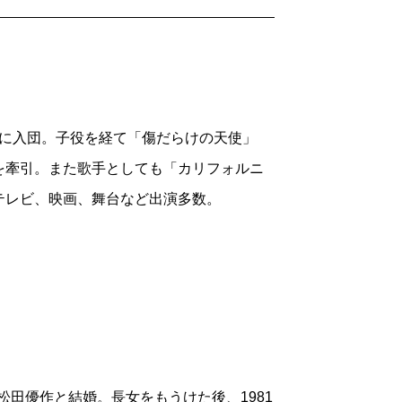
あった戦後期には珍しくもなかったであろ
ない。高度経済成長の申し子と言える私た
慢すべきではないからである。同世代の読
ない。
時代の不幸はちがう。それを克服するた
わりに入団。子役を経て「傷だらけの天使」
ない。だから私は本書を読みながら、何と
を牽引。また歌手としても「カリフォルニ
テレビ、映画、舞台など出演多数。
に際してであった。
スな役柄が多いので、これは思いがけな
とも「笑わせるのが好きな人」であった。
クラスにひとりはいたムードメーカーであ
松田優作と結婚。長女をもうけた後、1981