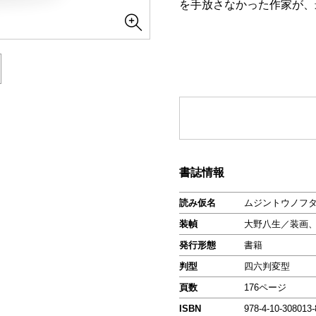
を手放さなかった作家が、
書誌情報
読み仮名
ムジントウノフ
装幀
大野八生／装画
発行形態
書籍
判型
四六判変型
頁数
176ページ
ISBN
978-4-10-308013-