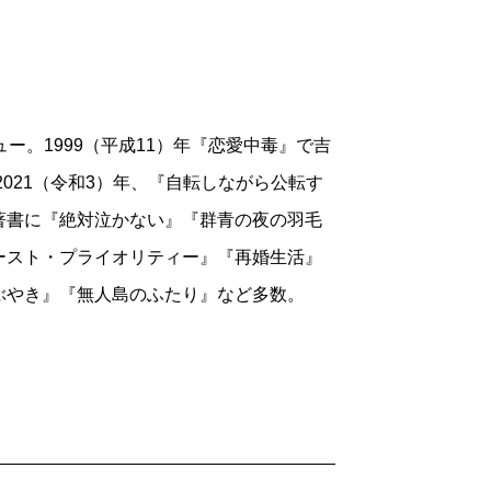
登場人物にのりうつらされることが、私は
かしくはない文章に、どんな魔力がひそん
力がある。
ビュー。1999（平成11）年『恋愛中毒』で吉
とき既にステージは4bだった」と書き、
2021（令和3）年、『自転しながら公転す
記す。
著書に『絶対泣かない』『群青の夜の羽毛
いるし、病院にいっても医者は首をかし
ースト・プライオリティー』『再婚生活』
という間に「膵臓がん、ステージ4」と告知
ぶやき』『無人島のふたり』など多数。
ても、というのが正直な気持ち」と書き記
治療のために髪は抜け、具合のよい日と悪
られず、事務手続きがあり、葬儀について
遣い、読者までをも気遣うようにユーモア