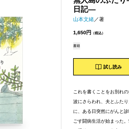
無人島のふたり
日記―
山本文緒
／著
1,650円
（税込）
書籍
試し読み
これを書くことをお別れの
波にさらわれ、夫とふたり
に、ある日突然にがんと診
ごす闘病生活が始まった。