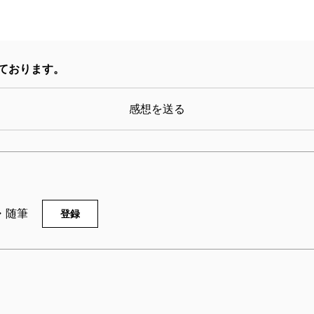
おり、体験する。身体的な痛みと苦しみだけが読み手
くなるほど、ここに描かれた、逃げながらも病と向き
入れていく過程を、読むことで体験する。「つらい話
ております。
いました」と書き綴る「私」に、私自身は内側から、
叫びそうになる。
感想を送る
通常、闘病記とくくられる日記や体験記において、余
手は寄り添う。本書の場合はそれが反転する。「私」
く読み手に、作者が寄り添ってくれるのだ。しかし甘
いし、また会えるとなぐさめることもない。でも、驚
・随筆
登録
最後に記された日の文章を私は忘れることができない
今まで見送ってきた多くの人がいるし、この先の私自
った「私」にのりうつりながら、私は私個人の生きる
に、作者の山本文緒さんは寄り添ってくれていたのだ