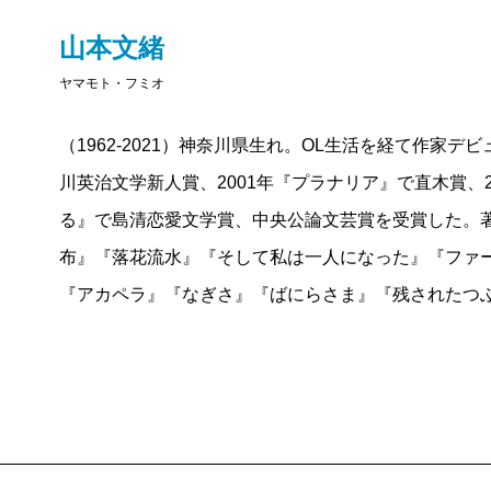
とはことごとくかけ離れているのに、そのかけ離れた
山本文緒
ずっと不思議だった。文緒さんの書く、けっしてむず
ヤマモト・フミオ
でいるのだろうといつも思うのだ。
文緒さんが書き綴ってくれたこの日記にも、同じ魔
（1962-2021）神奈川県生れ。OL生活を経て作家デ
冒頭で、文緒さんは「突然膵臓がんと診断され、その
川英治文学新人賞、2001年『プラナリア』で直木賞、
抗がん剤治療をせずに緩和ケアに進むことを決めたと
る』で島清恋愛文学賞、中央公論文芸賞を受賞した。
あるとき胃が痛くなる。でも人間ドックも毎年受けて
布』『落花流水』『そして私は一人になった』『ファ
げる。病院を変えてようやく検査入院、あれよあれよ
『アカペラ』『なぎさ』『ばにらさま』『残されたつ
される。そこで文緒さんは「そんなことを急に言われ
す。途方に暮れているうちに、たった一度の抗がん剤
い日があり、具合のよい日には死ぬなんてことが信じ
夫と話す。お見舞いにきてくれる人を気遣い、夫を気
をちりばめる。