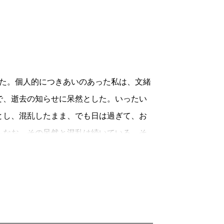
れた。個人的につきあいのあった私は、文緒
で、逝去の知らせに呆然とした。いったい
とし、混乱したまま、でも日は過ぎて、お
もなお、その呆然と混乱は続いている。そ
。
にのりうつらせると私は思っている。共
物の身体のなかに、読み手を入れてしまう
私は読んでいるあいだ語り手の「都」を生
。文緒さんの書く人たちは、実際の私自身