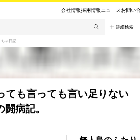
会社情報
採用情報
ニュース
お問い
詳細検索
くちゃ日記―
っても言っても言い足りない
の闘病記。