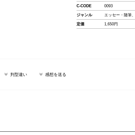
C-CODE
0093
ジャンル
エッセー・随筆
定価
1,650円
判型違い
感想を送る