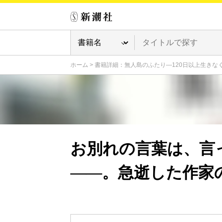
ホーム
>
書籍詳細：無人島のふたり―120日以上生きな
お別れの言葉は、言
――。急逝した作家