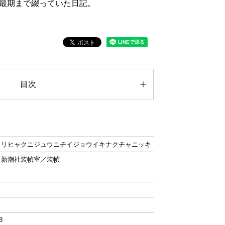
最期まで綴っていた日記。
目次
タリヒャクニジュウニチイジョウイキナクチャニッキ
、新潮社装幀室／装幀
8