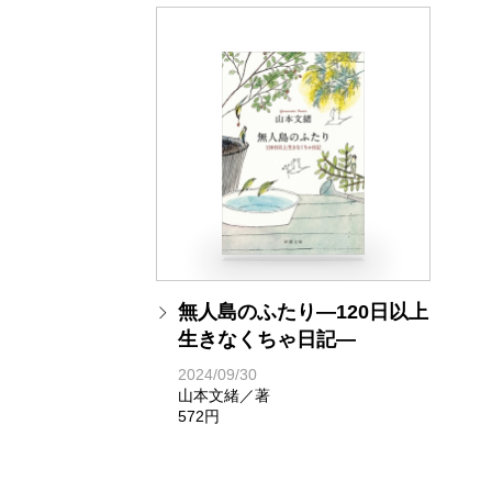
無人島のふたり―120日以上
生きなくちゃ日記―
2024/09/30
山本文緒／著
572円