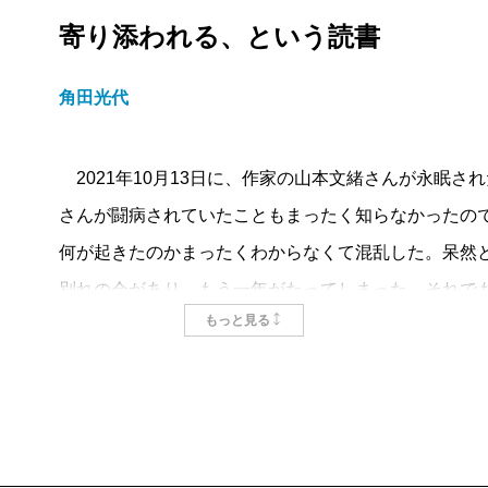
寄り添われる、という読書
角田光代
2021年10月13日に、作家の山本文緒さんが永眠さ
さんが闘病されていたこともまったく知らなかったの
何が起きたのかまったくわからなくて混乱した。呆然
別れの会があり、もう一年がたってしまった。それで
もっと見る
の文緒さんが、闘病の日々を書いた日記が本書である
山本文緒さんの小説は一貫して、読み手を、登場人物
感や感情移入とは異なって、もっと生々しく、登場人
のだ。たとえば『自転しながら公転する』であれば、
きた。都の体験を体験し、都の気持ちの揺れを揺れる