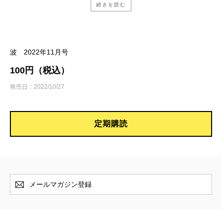
続きを読む
ピストジャム『こんなにバイトして芸人つづけな
あかんか』
中山功太／
芸人じゃなければ100点満点
波 2022年11月号
100円（税込）
松田文登、松田崇弥『異彩を、放て。―「ヘラル
発売日：2022/10/27
ボニー」が福祉×アートで世界を変える―』
楠木 建／
福祉にイノベーションを起こした会社の
起業物語
定期購読
鈴木ともこ『山とハワイ（上・下）』
浜島直子／
ハワイの魅力を新発見！
メールマガジン登録
トム・ニコラス、鈴木立哉 訳『ベンチャーキャピ
タル全史』