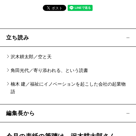
鈴木立哉／
スタートアップ投資は「文化」である
呉座勇一『武士とは何か』（新潮選書）
河野有理／
武士の本懐とウィル・スミス
立ち読み
佐々木 譲『裂けた明日』
沢木耕太郎／空と天
［対談］佐々木 譲×佐藤誠一郎／
あなたが小説を
書く前に知っておきたい二、三のこと。
角田光代／寄り添われる、という読書
【特別寄稿】
楠木 建／福祉にイノベーションを起こした会社の起業物
末盛千枝子／あのほほえみ――天に一人を増しぬ
語
バッキー井上／京都裏寺オーバー30 第四部
編集長から
【短篇小説】
北村 薫／ブランデーから授業 前篇