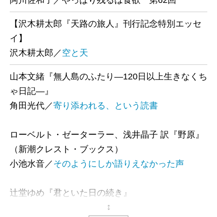
阿川佐和子／やっぱり残るは食欲 第62回
【沢木耕太郎『天路の旅人』刊行記念特別エッセ
イ】
沢木耕太郎／
空と天
山本文緒『無人島のふたり―120日以上生きなくち
ゃ日記―』
角田光代／
寄り添われる、という読書
ローベルト・ゼーターラー、浅井晶子 訳『野原』
（新潮クレスト・ブックス）
小池水音／
そのようにしか語りえなかった声
辻堂ゆめ『君といた日の続き』
荻原 浩／
読み返さずには、いられない。