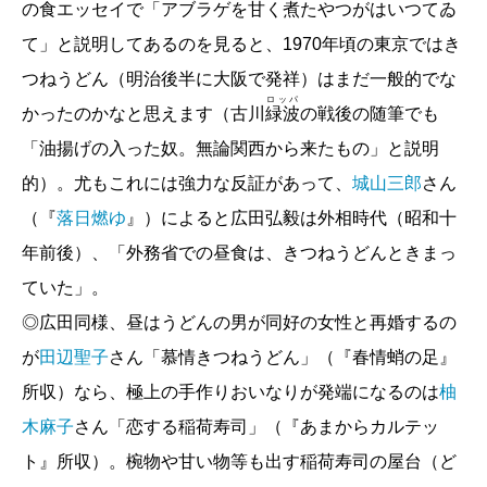
の食エッセイで「アブラゲを甘く煮たやつがはいつてゐ
茂木健一郎／
「ドーパミンの沼」から「人間」を
て」と説明してあるのを見ると、1970年頃の東京ではき
取り戻す
つねうどん（明治後半に大阪で発祥）はまだ一般的でな
ロッパ
かったのかなと思えます（古川
緑波
の戦後の随筆でも
田中優介『その対応では会社が傾く―プロが教え
「油揚げの入った奴。無論関西から来たもの」と説明
る危機管理教室―』（新潮新書）
的）。尤もこれには強力な反証があって、
城山三郎
さん
田中優介／
大企業も著名人も失敗する危機対応
（『
落日燃ゆ
』）によると広田弘毅は外相時代（昭和十
三宅香帆／物語のふちでおしゃべり 第8回
年前後）、「外務省での昼食は、きつねうどんときまっ
ていた」。
三枝昂之・小澤 實／掌のうた
◎広田同様、昼はうどんの男が同好の女性と再婚するの
が
田辺聖子
さん「慕情きつねうどん」（『春情蛸の足』
崎山蒼志／ふと、新世界と繋がって 第2回
所収）なら、極上の手作りおいなりが発端になるのは
柚
木麻子
さん「恋する稲荷寿司」（『あまからカルテッ
［とんぼの本］編集室だより
ト』所収）。椀物や甘い物等も出す稲荷寿司の屋台（ど