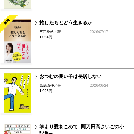
新刊
推したちとどう生きるか
三宅香帆／著
2026/07/17
1,034円
おつむの良い子は長居しない
高嶋政伸／著
2026/06/24
1,925円
掌より愛をこめて─阿刀田高さいごの小
説集─