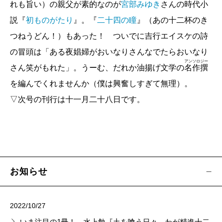
れも旨い）の親父が素的なのが
宮部みゆき
さんの時代小
【新連載】
橋本 直（銀シャリ）／細かいところが気になりす
説『
初ものがたり
』。『
二十四の瞳
』（あの十二杯のき
ぎて
つねうどん！）もあった！ ついでに吉行エイスケの詩
の冒頭は「ある夜娼婦がおいなりさんなでたらおいなり
【連載】
アンソロジー
さん笑がもれた」。うーむ、だれか油揚げ文学の
名作撰
近藤ようこ 原作・梨木香歩／家守綺譚 第2回
を編んでくれませんか（僕は興奮しすぎて無理）。
エリイ（Chim↑Pom from Smappa!Group）／生時
▽次号の刊行は十一月二十八日です。
記 第3回
南沢奈央 イラスト・黒田硫黄／今日も寄席に行
きたくなって 第35回
高嶋政伸／おつむの良い子は長居しない 第7回
二宮敦人／ぼくらは人間修行中 第24回
お知らせ
伊与原 新／翠雨の人 第11回
春画ール／春画の穴 第13回
2022/10/27
川本三郎／荷風の昭和 第54回
いま注目の1冊！ 水上勉『土を喰う日々―わが精進十二