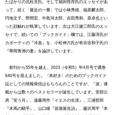
たばかりの北杜夫氏。そして福田恆存氏のエッセイがあ
って、続く「最近の一冊」では小林秀雄、福原麟太郎、
円地文子、野間宏、中島河太郎、吉田秀和、原卓也とい
った顔触れが執筆しています。次は大江健三郎氏のエッ
セイで、続いての「ブックガイド」欄では、江藤淳氏が
カポーティの『冷血』を、小松伸六氏が有吉佐和子氏の
『華岡青洲の妻』を論評しています。
創刊から55年を越え、2023（令和5）年4月号で通巻
640号を迎えました。〈本好き〉のためのブックガイド
誌としての情報発信はもちろんのことですが、「波」連
載からは数々のベストセラーが誕生しています。安部公
房『笑う月』、遠藤周作『イエスの生涯』、三浦哲郎
『木馬の騎手』、山口瞳『居酒屋兆治』、藤沢周平『本