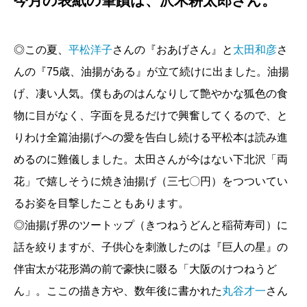
今月の表紙の筆蹟は、沢木耕太郎さん。
【私の好きな新潮文庫】
鈴木啓吾／日本語と酒とちょっぴり珍味
◎この夏、
平松洋子
さんの『おあげさん』と
太田和彦
さ
井上ひさし『
私家版 日本語文法
』
んの『75歳、油揚がある』が立て続けに出ました。油揚
開高 健、吉行淳之介『
対談 美酒について―人
げ、凄い人気。僕もあのはんなりして艶やかな狐色の食
はなぜ酒を語るか―
』
物に目がなく、字面を見るだけで興奮してくるので、と
杉浦日向子『
ごくらくちんみ
』
りわけ全篇油揚げへの愛を告白し続ける平松本は読み進
めるのに難儀しました。太田さんが今はない下北沢「両
【今月の新潮文庫】
花」で嬉しそうに焼き油揚げ（三七〇円）をつついてい
望月諒子『殺人者』
るお姿を目撃したこともあります。
宇田川拓也／
冷徹にして、哀しく、凜々しき殺人
者
◎油揚げ界のツートップ（きつねうどんと稲荷寿司）に
話を絞りますが、子供心を刺激したのは『巨人の星』の
【コラム】
伴宙太が花形満の前で豪快に啜る「大阪のけつねうど
アンナ・レンブケ、恩蔵絢子 訳『ドーパミン中
ん」。ここの描き方や、数年後に書かれた
丸谷才一
さん
毒』（新潮新書）