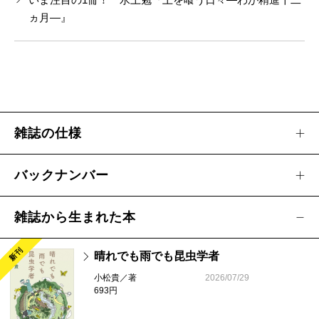
編輯後記 いま話題の本 新刊案内 編集長から
ヵ月―』
雑誌の仕様
バックナンバー
雑誌から生まれた本
新刊
晴れでも雨でも昆虫学者
小松貴／著
2026/07/29
693円