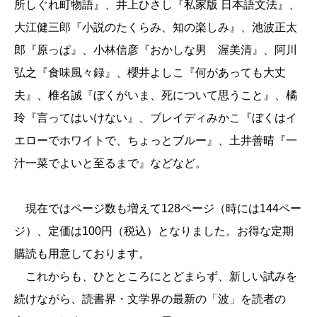
所しぐれ町物語』、井上ひさし『私家版 日本語文法』、
大江健三郎『小説のたくらみ、知の楽しみ』、池波正太
郎『原っぱ』、小林信彦『おかしな男 渥美清』、阿川
弘之『食味風々録』、櫻井よしこ『何があっても大丈
夫』、椎名誠『ぼくがいま、死について思うこと』、橘
玲『言ってはいけない』、ブレイディみかこ『ぼくはイ
エローでホワイトで、ちょっとブルー』、土井善晴『一
汁一菜でよいと至るまで』などなど。
現在ではページ数も増えて128ページ（時には144ペー
ジ）、定価は100円（税込）となりました。お得な定期
購読も用意しております。
これからも、ひとところにとどまらず、新しい試みを
続けながら、読書界・文学界の最新の「波」を読者の