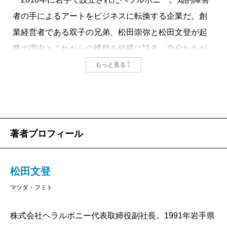
者の手によるアートをビジネスに転換する企業だ。創
業経営者である双子の兄弟、松田崇弥と松田文登が起
業の理由とこれからの構想を縦横に語る。自分たちが
やろうとしていることが何であって、何ではないの
もっと見る
か。静かな迫力をもってストレートに伝わってくる。
起業のきっかけは2人の4歳上の兄、翔太の存在にあ
る。翔太は重度の知的障害を伴う自閉症で、不思議な
社名は翔太がノートに繰り返し書いていた文字列だ。3
著者プロフィール
人は仲が良く、ごく普通の兄弟として一緒に遊んでい
た。自閉症が治る薬があったとしても飲ませたくな
松田文登
い、と著者たちは言い切る。それが兄の個性であり、
マツダ・フミト
何物にも代えがたい価値だからだ。しかし、外では
「普通じゃない」と敬遠され、あるいは「かわいそ
株式会社ヘラルボニー代表取締役副社長。1991年岩手県
う」と同情される。そうした世の中の偏見や先入観を