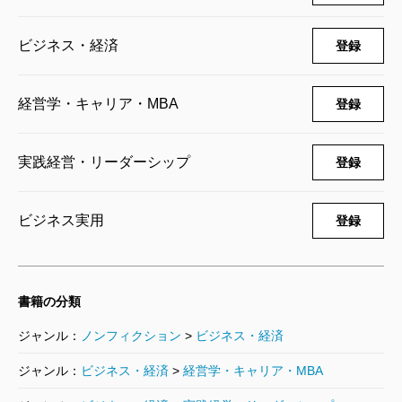
知的障害者には健常者のようにはできないことがあ
ビジネス・経済
登録
る。しかし、「できないこと」を「できる」ようにす
るのではなく、彼らの存在に独自の価値を見出し、そ
経営学・キャリア・MBA
登録
れをビジネスに転化する。ヘラルボニーのやってきた
こと・やろうとしていることは福祉の再定義であり、
実践経営・リーダーシップ
登録
言葉の正確な意味でイノベーションといえる。著者た
ちが強調しているように、障害者がヘラルボニーに依
ビジネス実用
登録
存しているのではない。むしろ逆にヘラルボニーの商
売は障害者に依存しており、彼らの支援を受けて成立
している。
書籍の分類
ヘラルボニーと契約するアーティストはおよそ150
ジャンル：
ノンフィクション
>
ビジネス・経済
人。登録されたアートデータは2000点以上。アートデ
ジャンル：
ビジネス・経済
>
経営学・キャリア・MBA
ータは自社ブランドのライフスタイル商品に使用され
るだけでなく、他の企業の商品のパッケージや公共施