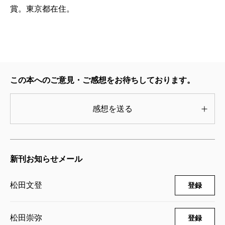
賞。東京都在住。
自閉症やダウン症のアーティストの作品を世の中に広
めてきた「るんびにい美術館」の板垣崇志が本書の中
で明解かつ論理的な答えを示している。そもそも芸術
表現は内発的な動機に基づいた行為である。アーティ
この本へのご意見・ご感想をお待ちしております。
ストは自分自身に向けて表現する。こういう色を見た
い、形を見たいという自分自身の求めに応じて表現が
感想を送る
生まれる。ところが、一般のアーティストはやがて無
意識のうちに自分以外の他者の評価を意識するように
なる。知的障害のあるアーティストはそうならない。
新刊お知らせメール
最初から最後まで自分との対話であり、どこまでも自
分の描きたいものを描きたいように描き続ける。だか
松田文登
登録
らこそ、芸術表現の加工されていない芯の部分が出て
くる。これが観るものに独特の感動を与える。すなわ
松田崇弥
登録
ち、本書のタイトルにあるように「異彩」を放つ。