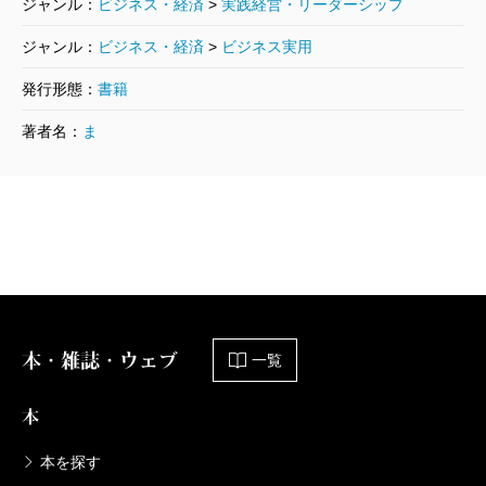
ジャンル：
ビジネス・経済
>
実践経営・リーダーシップ
設、工事現場の囲い、駅や鉄道車両へと転写される。
ジャンル：
ビジネス・経済
>
ビジネス実用
その結果としてアーティストは利益配分を手にする。
発行形態：
書籍
数百万円の収入が発生するケースもある。彼らは確定
著者名：
ま
申告をする。福祉に依存するのではなく、彼ら自らが
福祉の原資を創出する側になっている。創業以来、わ
ずか4年でこれほどの成果を達成していることに驚く。
健常者であってもアートを売るのは難しい。「障害
者であることを売り物にするのはズルい」という声が
届くこともあるという。この事実が逆説的にヘラルボ
ニーの達成を物語っている。作者が障害者であろうと
本・雑誌・ウェブ
一覧
なかろうと、そもそもアートの価値は意味にしかな
本
い。意味的価値の源泉は商品やサービスの背後に広が
る文脈にある。知的障害のあるアーティストの特有の
本を探す
世界観やこだわりが意表を突く表現となる。消費者や