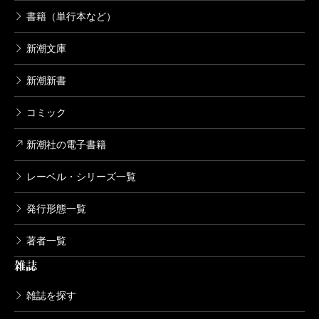
書籍（単行本など）
企業がそうした文脈を理解することがアートの価値を
高め、ヘラルボニーの商売のエンジンとなる。本書を
新潮文庫
読めばヘラルボニーのウェブサイトに行って商品をチ
新潮新書
ェックしたくなる。そして、そのうちの少なからぬ人
コミック
が欲しくなるだろう。慈善や善行ではなく、単純に商
品として独自の意味的価値があるからだ。
新潮社の電子書籍
障害は「欠落」でなく「違い」。普通ではないこと
レーベル・シリーズ一覧
に可能性がある。この世の中には放たれるべき異彩が
ある。これまでの常識を変え、社会を変える――ヘラ
発行形態一覧
ルボニーが開拓している市場はプロダクトでもライセ
著者一覧
ンスでもアートでもなく、「思想」だと著者たちは言
雑誌
う。その思想を世に問う本書が出版されたことには大
きな意味がある。一人でも多くの人に本書を手に取っ
雑誌を探す
てもらいたい。