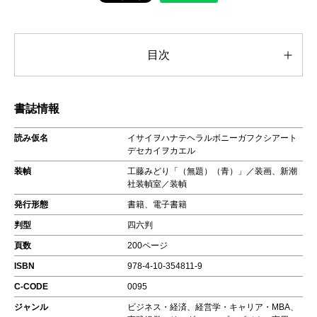
目次
書誌情報
読み仮名
イサイヲハナテヘラルボニーガフクシアート
デセカイヲカエル
装幀
工藤みどり「（無題）（青）」／装画、新潮
社装幀室／装幀
発行形態
書籍、電子書籍
判型
四六判
頁数
200ページ
ISBN
978-4-10-354811-9
C-CODE
0095
ジャンル
ビジネス・経済、経営学・キャリア・MBA、