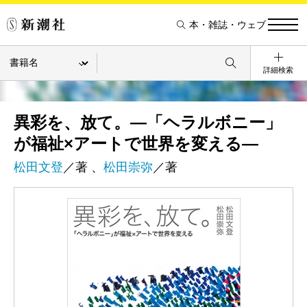
本・雑誌・ウェブ
詳細検索
異彩を、放て。―「ヘラルボニー」
が福祉×アートで世界を変える―
松田文登
／著 、
松田崇弥
／著