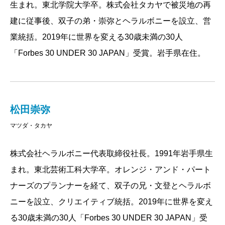
生まれ。東北学院大学卒。株式会社タカヤで被災地の再
変える。そこにヘラルボニーのミッションがある。
建に従事後、双子の弟・崇弥とヘラルボニーを設立、営
従来の福祉は受け皿として就労支援施設を用意し、
業統括。2019年に世界を変える30歳未満の30人
そこでの活動で知的障害者が一定の賃金を得られるよ
「Forbes 30 UNDER 30 JAPAN」受賞。岩手県在住。
うにする。しかし、ヘラルボニーは株式会社による商
売を通じて収益を獲得し、障害者に利益配分する仕組
みを意図している。商売の基盤は価値交換にある。買
松田崇弥
い手が価値を認め、それに見合った対価を支払う。結
マツダ・タカヤ
果として、売り手は収益を獲得する。ヘラルボニーと
いう会社の美点は、この商売の原理原則に忠実なとこ
株式会社ヘラルボニー代表取締役社長。1991年岩手県生
ろにある。消費者がヘラルボニーの商品を買い、企業
まれ。東北芸術工科大学卒。オレンジ・アンド・パート
がヘラルボニーの知的資産にカネを払うのは、寄付行
ナーズのプランナーを経て、双子の兄・文登とヘラルボ
為ではない。あくまでもそこに独自の価値を認めた上
ニーを設立、クリエイティブ統括。2019年に世界を変え
での価値交換だ。
る30歳未満の30人「Forbes 30 UNDER 30 JAPAN」受
知的障害者によるアートの価値はどこにあるのか。