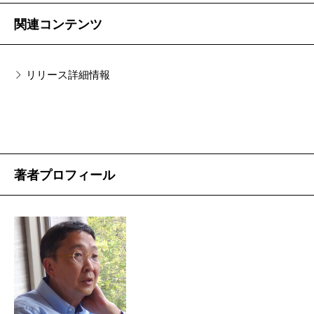
た雪が降って、ヒグマもいて、エゾシカもいて、サケ
に比べれば何分の一しかない配達業務である。
もいて……こう並べるとあまりにイメージが貧困です
関連コンテンツ
「東京で出会うのはほとんどがゆきずりの視線だ。と
ね（笑）。空気感も景色も、ちょっと日本離れしてい
ころがここではすべての視線に名札がついている。昨
るし、北海道にもいろんな人がいると思いますけれ
リリース詳細情報
日の視線には、明日も明後日も出会う可能性がある。
ど、どこか大陸的というか、鷹揚というか、沖縄の人
二度と出会わない、などということはまずありえな
に似たやわらかさを感じます。
い」
それにわずらわしさではなく、生きている手応えを
――主人公は、東京での仕事を辞めて、中学時代に父
感じるのは、それまでの都会の生活がどのようなもの
著者プロフィール
の転勤で暮らしていたこの地方にもどってきた三十代
であったかを語っている。配達先の老人から目が悪く
半ばの女性です。
なって手紙を貰っても読めない、読んでくれないかと
頼まれる。読んでやる。「あんたは読むのがうまい」
今回は女性を主人公にしたかったんです。総合職と
といわれる。家々の前で停車してはエンジンをとめ、
して働いていた女性がなんらかのなりゆきでドロップ
川の音や木々の葉ずれの音を聞き、郵便物が箱に落ち
アウトする。そのあとをついていくようにして書いて
る音に喜びを感じる。