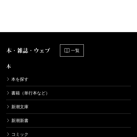
興味があります。夜間警備とか、マンションの管理人
とか、ひとりで淡々とこなす仕事も好きなんです。和
（やまだ・たいち 脚本家・作家）
彦はあまり他人と接することなく暮らしていたいと思
波 2013年10月号より
うようになった男ですから、人家から離れた場所での
単行本刊行時掲載
こういう仕事が向いていると思いました。
本・雑誌・ウェブ
一覧
――この二人が出会って恋愛が始まるのですが、始ま
本
り方がやや唐突で、そのぎくしゃくした感じがとても
本を探す
面白いですね。
書籍（単行本など）
恋愛はつねにぎくしゃくするものじゃないです
新潮文庫
か？ だから恋愛には言葉が邪魔だというピエール・
新潮新書
ド・マンディアルグの『海の百合』みたいな小説もあ
る。ふたりとも三十代だし、人を深いところで動かす
コミック