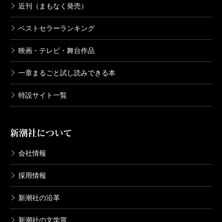
近刊（まもなく発売）
それは、書き手自身の志向ですね。長年生きてきた
人の話はどうしたっておもしろい。言葉も、長年をか
ベストセラーランキング
けて、五官によって鍛えられてゆく部分があるはずで
映画・テレビ・舞台作品
す。
一章まるごと試し読みできる本
――装幀の犬の写真、意外に思う読者がいるかもしれ
特設サイト一覧
ません。
新潮社について
小畑雄嗣さんの写真集『二月』からお借りしたので
会社情報
すが、小説のなかで描いた犬がここにいるようでし
た。鼻のうえにのっている小さなものを、ぜひ見てい
採用情報
ただきたいです。
新潮社の沿革
新潮社の文学賞