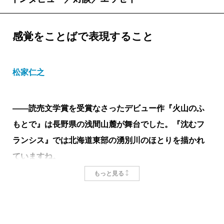
暮しを片付けて北海道へやって来た。中学のころ父親
の仕事の都合で三年間北海道にいたことがある。
感覚をことばで表現すること
「アイヌ語の響きを残す地名が、桂子には泣きたくな
ホロカナイ
オトイネップ
るほどなつかしかった。（略）
幌加内
、
音威子府
、
トマコマイ
シムカップ
バシュクル
アカン
サロマ
マッカリ
松家仁之
苫小牧
、
占冠
、
馬主来
、
阿寒
、
佐呂間
、
真狩
」
とはいえ中学時代の友人知人に会いたいというので
はない、地名は異郷の表象で、いまの生活を捨てた
――読売文学賞を受賞なさったデビュー作『火山のふ
い、脱出したいという「泣きたくなるほど」の衝動が
もとで』は長野県の浅間山麓が舞台でした。『沈むフ
求めたドアのハンドルである。しかし、桂子はそのド
ランシス』では北海道東部の湧別川のほとりを描かれ
アをすぐあけたりはしない。かつていた町から四十キ
ていますね。
ロほど離れた町に非正規雇用の郵便局員の職を見つ
もっと見る
け、東京で十三年勤めた会社に礼を失することなく辞
小学生のときから北海道が好きで、北海道の輪郭を
し、それから漸く新しい土地に踏み出すのである。
一筆書きで描くのが得意でした。原野があって、乾い
荒々しいところは少しもない。しかし、今までの給料