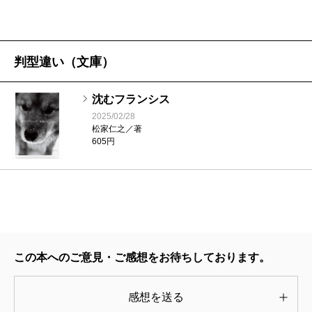
意識したのは、1960年代の家具調ステレオの付録の試
者などというのではぶちこわしである。
聴用レコードでした。お祭りの音とか機関車の音が左
和彦が現われる。はじめは得体が知れない。無論そ
から右へ動く。スピーカーの向こうに世界があるよう
うでなければならない。
判型違い（文庫）
で、子ども心に驚いた。人間が世界とつながる方法は
それから彼の熱中していることの一つがさらりと開
いろいろある――と言葉で思ったわけではありません
沈むフランシス
示される。招き入れられた和彦の室内には高度なオー
が、いま思えばそういうことでしょうか。
2025/02/28
ディオ機器が納まり「女の趣味はひとつも見当たらな
松家仁之／著
605円
い」。そこで和彦が傾注しているのは、趣味の一つの
――『火山のふもとで』では、建築物の描写が本当に
極北というようなものなのである。といっても性愛に
見事でしたが、今回は、音をことばでどう伝えるかが
類することではない。いや、軽く横すべり出来るもの
試みられているように感じます。蒸気機関車がやって
ともいえるが――というぐらいにしておこう。
きて走り去る音、アラスカの氷河、シカゴの老舗ホテ
そして、恋がはじまる。その恋のあれこれも無論こ
ルのレセプション……ありありとその場所と空間が立
この本へのご意見・ご感想をお待ちしております。
の小説の楽しみである。行きずりの目ではない目があ
ち上がってくるのに驚きました。
ちこちにある。それを避けながらの逢う時を捜す味も
感想を送る
都会からは失われたものの一つかもしれない。