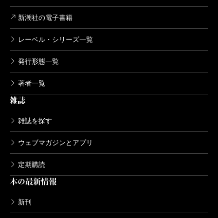
感覚をこそ描きたかったので、恋愛のかけひきを思い
新潮社の電子書籍
切ってショートカットしてみました。
レーベル・シリーズ一覧
――自然描写がすばらしいです。とくに初雪が降り、
発行形態一覧
根雪になって、すべてが白く覆われ、やがて永遠と思
著者一覧
われた冬が終わるまで。北海道のむきだしの自然が肌
雑誌
に迫る感じがします。もうひとつ印象的なのは桂子と
和彦のセックスシーンでした。
雑誌を探す
ウェブマガジンとアプリ
五官を総動員する行為の、最たるものですから。
定期購読
本の最新情報
――桂子に示唆を与える老人たちも魅力的ですね。
新刊