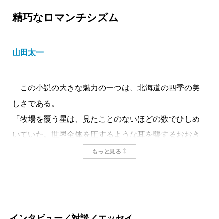
精巧なロマンチシズム
山田太一
この小説の大きな魅力の一つは、北海道の四季の美
しさである。
「牧場を覆う星は、見たことのないほどの数でひしめ
いていた。世界全体を圧するような耳を聾するおおき
な音が天から舞い降りてくる光景を、黙ってひとりで
もっと見る
見ているような錯覚に桂子はとらわれた」
簡潔で油断のない文章で描かれる春も夏も秋も、と
りわけ冬の世界はすばらしい。
桂子は三十五歳である。東京での会社勤めと男との
インタビュー／対談／エッセイ