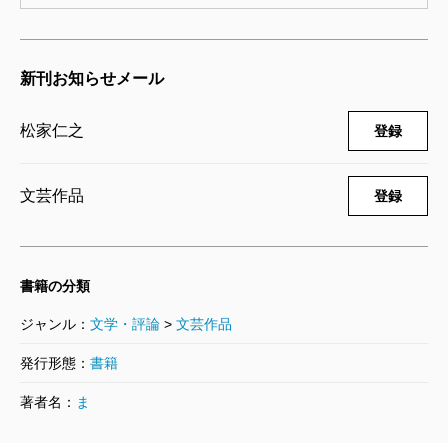
空調のあるビルのなかにいると、下界の音はもちろ
沈むフランシス？ この話でどうフランシスが出て
ん、匂いも湿度も温度の変化も気づかないまま一日が
くるのだ、と思う人がいるだろう。
新刊お知らせメール
過ぎてしまう。人間の五官は、必要があって備わって
そう。それがこの作品をただの恋物語にさせない大
いるものです。あまり使わないでいると、忘れてしま
きな柱である。しかし、これも具体的にここであかさ
松家仁之
登録
う。なまなましい感覚を言葉で表現できないか、最初
ない方がいいだろう。決して幻想とか異物というよう
から最後までずっと考えていました。
なものではない。むしろとても具体的で、だがそのま
文芸作品
登録
ま詩でもあるというようなフランシス――。
村に似合わない洗練された男女の恋は、いわばロマ
――出会った当初、正体不明だった和彦は、むろん高
ンチシズムに流れて個人的閉鎖的に流れがちだが、こ
等遊民などではなく、川べりのある施設の管理人をし
書籍の分類
こでは外にひらかれている。公共にひらかれているの
ています。
ジャンル：
文学・評論
>
文芸作品
である。桂子は郵便局で、和彦はフランシスで。
発行形態：
書籍
ある深夜、村の灯りが一斉に消えてしまう。その時
グライダーとか、凧とか、犬ぞりとか、チャイニー
著者名：
ま
二人はどうしていたか。美しいラストである。とても
ズ・ランタンとか、自然の力を利用して動かすものに
先回りして私が書く気になれない。