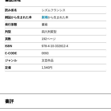
読み仮名
シズムフランシス
雑誌から生まれた本
新潮
から生まれた本
発行形態
書籍
判型
四六判変型
頁数
192ページ
ISBN
978-4-10-332812-4
C-CODE
0093
ジャンル
文芸作品
定価
1,540円
書評