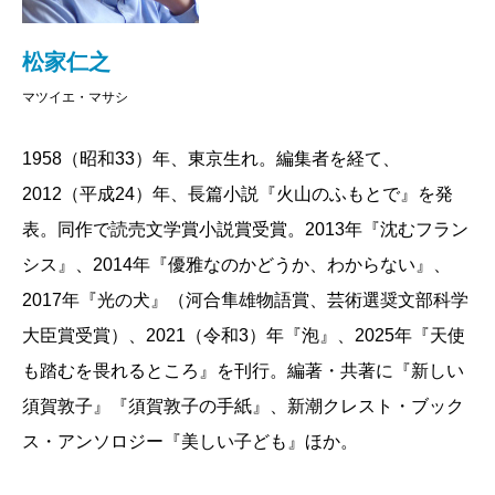
いきました。働く男のストレスは、待遇や肩書きであ
これはもう都会で生きる人の多くの頭をよぎる夢想
っけなく解消することがありそうですが、女性はあき
の実現で、決して見せびらかすようにではないが、ほ
松家仁之
らかにもっと複雑です。男の悩みはあまり文学的では
とんど官能的と呼びたくなるような魅力をたたえて自
マツイエ・マサシ
ない（笑）。
然や人々が語られる。
1958（昭和33）年、東京生れ。編集者を経て、
「安地内村は早くもすでに秋だった。赤や黄色に変っ
2012（平成24）年、長篇小説『火山のふもとで』を発
た葉の匂い、早朝に見る吐く息の白さは、生きること
――非正規雇用の郵便局員になったこの桂子という女
表。同作で読売文学賞小説賞受賞。2013年『沈むフラン
よりも死ぬことを近しく感じさせる。冬に向かう秋
性は、村のすみずみを郵便配達車でまわるうち、川の
シス』、2014年『優雅なのかどうか、わからない』、
が、桂子は好きだった」
ほとりの木造家屋に暮らす和彦という男に出会いま
2017年『光の犬』（河合隼雄物語賞、芸術選奨文部科学
その桂子は「いい女」である。たぶん作者がこのよ
す。この男がなぜこんなところに住んでいるのか、最
大臣賞受賞）、2021（令和3）年『泡』、2025年『天使
うな知性、感性、脅えと強さを持っている人を好きな
初はわからない。この世にあるさまざまな音がここで
も踏むを畏れるところ』を刊行。編著・共著に『新しい
のだと思う。それを体現している都会の女が北国の小
描かれ、和彦の複雑さを暗示します。
須賀敦子』『須賀敦子の手紙』、新潮クレスト・ブック
さな村で一人暮しをはじめる。となれば、ここに「い
ス・アンソロジー『美しい子ども』ほか。
い男」が現われなければならない。それも作者がこれ
生の音ではない録音された音、というものを初めて
が一番と思う男でなければならない。腕力の強い流れ