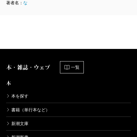
たんですか？
著者名：
な
長江
書き始めたのは、去年（2020年）の1月くらいか
らですね。
有田
結構前なんですね。テーマや題材もそのとき
に？
本・雑誌・ウェブ
一覧
本
長江
担当編集者が、テレビの「放送禁止」ファン
で。中でも5の「しじんの村」が大好きなんですよ。
本を探す
書籍（単行本など）
有田
僕も、一番好きなのは「しじんの村」です。
新潮文庫