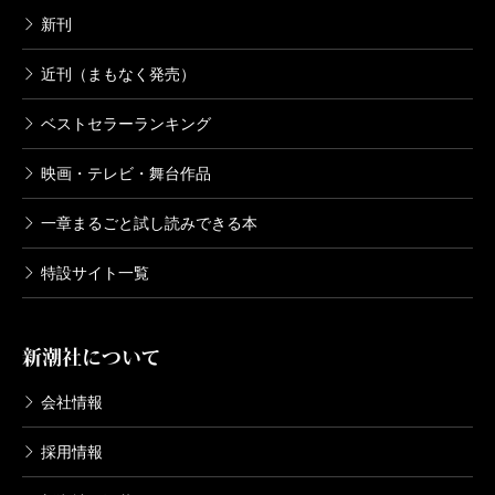
新刊
有田
でも、全然分かんなかったなあ。やられまし
た。本当に面白かった。沢山の人に勧めたいです
近刊（まもなく発売）
ね！ 「放送禁止」をご存知の方に対して言えば、僕
ベストセラーランキング
なんてもう死ぬほど観てるわけですけど、それだけ観
映画・テレビ・舞台作品
ている人間が、やっぱり唸る内容なんですよ。そし
て、ミステリー好きも納得させられる内容ですね。更
一章まるごと試し読みできる本
にこれ、映像化、絶対不可能。だから、本で読んでも
特設サイト一覧
らうしかない。
ところで、相当取材されましたか？
新潮社について
長江
実際にどこかへ行って現地取材した、ってこと
会社情報
はないですが、呪いとか、そういった関連の本は読み
採用情報
まくりました。