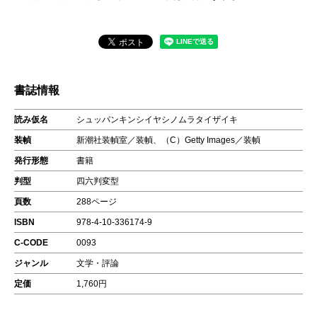
書誌情報
読み仮名
シュッパンキンシイヤシノムラタイザイキ
装幀
新潮社装幀室／装幀、（C）Getty Images／装幀
発行形態
書籍
判型
四六判変型
頁数
288ページ
ISBN
978-4-10-336174-9
C-CODE
0093
ジャンル
文学・評論
定価
1,760円