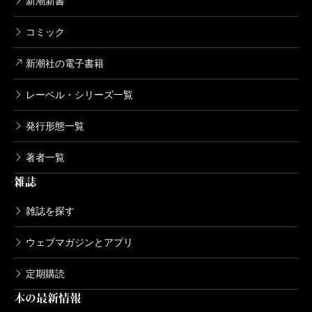
新潮新書
長江
ああいう世界観で、呪いとか宗教的な感じのも
のをやりたいね、って話になって。「しじんの村」を
コミック
観たことがある人にも楽しんでもらえるようにという
新潮社の電子書籍
のは、特に注意しました。書いてる間ずっと、早く有
レーベル・シリーズ一覧
田さんに読んでもらいたいな、と思ってて。
発行形態一覧
有田
メールいただきましたからね。「『しじんの
著者一覧
村』っぽいやつを書きました。内容は全然違いますけ
雑誌
ど」って。それを踏まえて読んでるわけです、こっち
雑誌を探す
は。焼き直しなんて絶対するわけないから、今度はど
んな手で来るんだろう、って。
ウェブマガジンとアプリ
定期購読
長江
嬉しい反面、凄いプレッシャーですね……。
本の最新情報