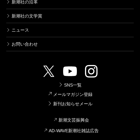
新潮社の沿革
有田
「へえ、そうなんだ」みたいな話とか、論文み
新潮社の文学賞
たいなのが沢山入ってるじゃないですか。書くの、苦
ニュース
労されたんじゃないですか？
お問い合わせ
長江
横溝正史に『悪魔の手毬唄』っていう名作があ
るんです。それは鬼首村という場所が舞台で、「鬼首
村手毬唄考」っていう郷土史の研究記事を紹介すると
SNS一覧
ころから、小説が始まるんですよ。地勢がどうとか、
メールマガジン登録
人口は何人とか。そういう架空の学術論文のようなも
新刊お知らせメール
のを入れてみたかったんですよね。あれ書いてるとき
が一番楽しかったです。
新潮文芸振興会
AD-WAVE新潮社雑誌広告