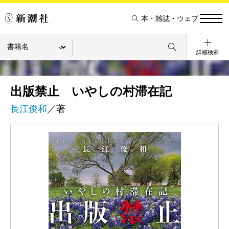
本・雑誌・ウェブ
詳細検索
出版禁止 いやしの村滞在記
長江俊和
／著