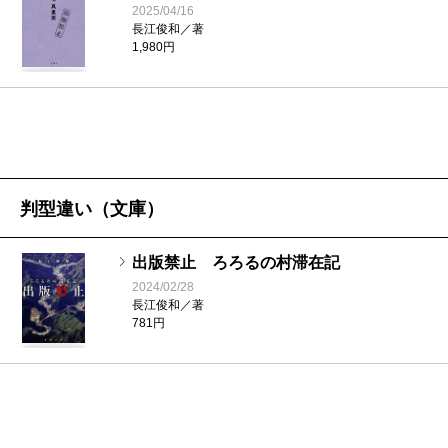
2025/04/16
長江
凄い、手書きのメモがびっしり。
長江俊和／著
1,980円
有田
考察しながら読んだんです。なんか怪しいなっ
てのは気付いているのに、はっきり「こうだ！」とは
形にできないんですね。もやもやしたままなんだけ
ど、とにかく先を読みたくて仕方ない。
判型違い（文庫）
出版禁止 ろろるの村滞在記
長江
嬉しい感想、ありがとうございます！
2024/02/28
長江俊和／著
781円
有田
最初、ちょっとだけと思って読み始めたんです
よ。でも、気付いたら朝の五時で、一気読みでした。
いやー、今回もやられましたね。そして、読み終わっ
てから、「正しい読み方」で二回目を読みました。冒