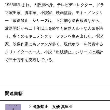
き」から熱狂的な支持を得る伝説の映像作品。テレビ版七
1966年生まれ。大阪府出身。テレビディレクター、ドラ
作、劇場版三作がある。］
マ演出家、脚本家、小説家、映画監督。モキュメンタリ
ー「放送禁止」シリーズは、不定期な深夜放送ながら、
長江
新作『出版禁止 いやしの村滞在記』（註：
放送開始から二十年以上を経ても依然カルトな人気を誇
「いやしの村」という共同体への潜入取材の記録、と
り、多くのモキュメンタリーファンを生み出した。小説
いう体裁のフェイクノンフィクション）、いかがでし
家、映像作家にもファンが多く、現代ホラーを代表する
たか？
クリエイターの一人。小説「出版禁止」シリーズは累計
で三十万部を突破している。
有田
いやー、やっぱりやられましたね。長江監督お
得意の「出版禁止」ですから、仕掛けてきてるんだろ
うって、そういう心構えで読んだんですよ。だから、
常に何か引っ掛かってる。ずっと「何これ？ おかし
関連書籍
い」っていうのはある。なのに、全然分からない。
出版禁止 女優 真里亜