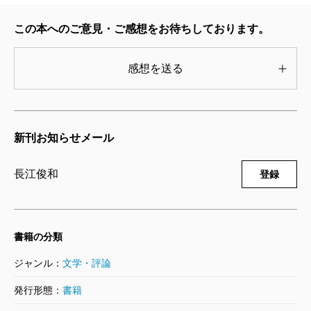
頭の詩も、●●●には気付いていたのに、それが何を意味
この本へのご意見・ご感想をお待ちしております。
するかは全然分からなかった。
（註：●●●はネタバレ伏字、以下同）
感想を送る
長江
いきなりそこに気付かれるとは、さすがです
ね。
新刊お知らせメール
長江俊和
登録
有田
最後にきちんと説明があっても、頭の中で整理
がついてないところがあるんですよ。それで、仕掛け
が分かったうえで二回目を読んでいくと、「なんだ、
書籍の分類
ちゃんと書いてあるじゃないか！」と。この面白さ
ジャンル：
文学・評論
が、「出版禁止」の醍醐味なんですよね。二回でも三
回でも楽しめる。この作品は、いつ頃から考えてらし
発行形態：
書籍