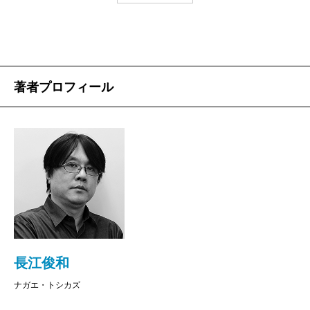
「謎」の楽園――作る楽しみ、解く快感
長江俊和
、
有田哲平
著者プロフィール
謎解き好きで知られる有田哲平さんは、映像作品「放送禁
止」シリーズの大ファン。その活字版とも言うべき
「出版
禁止」シリーズ
新作の刊行を祝し、作り手と解き手の二人
が、「謎」の魅力を存分に語り尽くす。
［★「放送禁止」とは
お蔵入りになっていたVTRを再編
集して紹介する、という体裁のフェイク・ドキュメンタリ
長江俊和
ー。いくつもの謎が隠されているが、詳しい解説はなく、
ナガエ・トシカズ
視聴者自らが頭を悩ませる必要があるため、「謎解き好