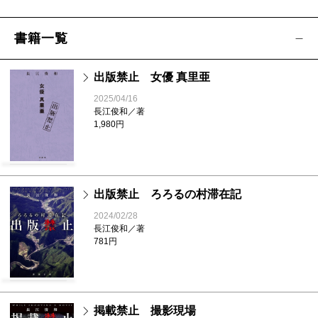
書籍一覧
出版禁止 女優 真里亜
2025/04/16
長江俊和／著
1,980円
出版禁止 ろろるの村滞在記
2024/02/28
長江俊和／著
781円
掲載禁止 撮影現場