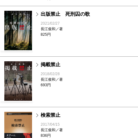
出版禁止 死刑囚の歌
2021/02/27
長江俊和／著
825円
掲載禁止
2018/02/28
長江俊和／著
693円
検索禁止
2017/04/15
長江俊和／著
836円