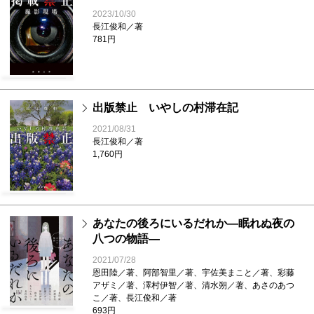
2023/10/30
長江俊和／著
781円
出版禁止 いやしの村滞在記
2021/08/31
長江俊和／著
1,760円
あなたの後ろにいるだれか―眠れぬ夜の
八つの物語―
2021/07/28
恩田陸／著、阿部智里／著、宇佐美まこと／著、彩藤
アザミ／著、澤村伊智／著、清水朔／著、あさのあつ
こ／著、長江俊和／著
693円