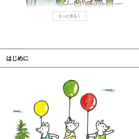
思います。
るものです。たとえ大男や鬼ババ、おばけが出てこよ
しばらく前のこと、うちに東京ガスの若いセールス
うと、あわてず騒がず、落ち着いてゆったりと平然と
もっと見る
マンがやって来ました。
語りましょう。
一生懸命ガス釜の宣伝をします。うちは電気だから
次にどうなるのかが肝心なのです。
いいのよと断っても、なかなか帰らない。するといき
本を読むことを心の体験といいますが、私たちは本
なり「せんせいじゃないですか」って言ったんです。
のおかげで、さまざまな体験を味わい、生き方を学び
お母さんの
はじめに
そうよって答えると「僕はみどり保育園にいたケン
ます。人生を何倍も豊かに経験することができるでし
得意とするものが
ジです」って。
ょう。子どもにとって大変興味ぶかいことと思いま
ひとつあれば十分
「あなたケンちゃん？」って聞くと、そうだって。
す。
びっくりしました。だってケンちゃんは目のくりく
『ヘンゼルとグレーテル』『おおかみと七ひきのこや
子育てをしていると、やるべきことが次から次に出
りした、すばしこいいたずら坊やで、そりゃあかわい
ぎ』『三びきのやぎのがらがらどん』などを一つ一つ
てきます。家事にしたって終わりがありません。その
かったんですから。三〇歳直前の、しっかりした普通
頭にえがいてみると、子どもたちはヘンゼルになった
なかでひとつぐらい、これは私が全責任を持つと決め
の青年になっていました。
り、グレーテルになったりして、どきどきはらはらす
たのが食事でした。これが私の一点豪華主義です。
そこでうちへ入ってもらい、二十数年ぶりの再会を
る。七ひきのこやぎにもなれるし、がらがらどんでは