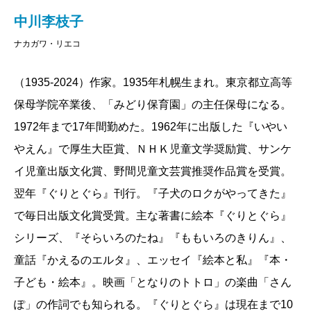
それでお母さんは、自信をもっていばっていればい
保育園のそばには沼がありました。危ないから絶対
中川李枝子
子どもらしい子は全身エネルギーのかたまりで、ね
いと思うのです。
行ってはいけない決まりになっていたのですが、それ
とねと、べたべたしたあつい両手両足で好きな人に飛
ナカガワ・リエコ
を承知で一人こっそり見に行ったというのです。
びつき、からみつき、ほっぺたをくっつけて抱きつき
背よりも高い葦のしげみに迷い込み、泣きたいのを
（1935-2024）作家。1935年札幌生まれ。東京都立高等
ます。
ガマンしてじっと耳をすますと、保育園の方から声が
保母学院卒業後、「みどり保育園」の主任保母になる。
大人からすれば「ちょっと待って！」と言いたくな
して、それを頼りに抜け出した……。
1972年まで17年間勤めた。1962年に出版した『いやい
るときでも、子どもらしい子に「待った！」のひまは
私はびっくりしました。もしそのとき沼に落っこち
やえん』で厚生大臣賞、ＮＨＫ児童文学奨励賞、サンケ
ありません。
ていたら！
イ児童出版文化賞、野間児童文芸賞推奨作品賞を受賞。
いつだって自分がこの世で一番と自信を持っていま
ほかにも、渋谷のデパートにできたばかりのエスカ
翌年『ぐりとぐら』刊行。『子犬のロクがやってきた』
すが、それだけに自分より小さい子にはとても寛大
レーターに乗りたくて、小学生のお兄さんにくっつい
で毎日出版文化賞受賞。主な著書に絵本『ぐりとぐら』
で、大人が何も言わなくとも小さい子を守ろうという
て駒沢公園から歩いていったこと。お腹はすくし、く
シリーズ、『そらいろのたね』『ももいろのきりん』、
優しさを持ち合わせています。
たびれるしで泣きながら帰ってきたなんて、いろいろ
童話『かえるのエルタ』、エッセイ『絵本と私』『本・
面白いおはなしが大好きで、時にはチャッカリと、
告白してくれました。
子ども・絵本』。映画「となりのトトロ」の楽曲「さん
大人でも信じてしまうほどの作り話を披露することも
私はガス釜は買いませんでしたが、ガスストーブを
ぽ」の作詞でも知られる。『ぐりとぐら』は現在まで10
あります。