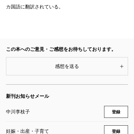
買いました。ケンちゃんは達筆でサインして領収書を
カ国語に翻訳されている。
子どもらしい子どもは、ひとりひとり個性がはっき
置いていきました。
りしていて、自分丸出しで堂々と毎日を生きていま
「へえー、あなた、字が書けるの」なんて私が感心し
す。
たことを、ケンちゃんは気づいたでしょうか。
それで大人から見ると、世間の予想をはみ出す問題
児かもしれません。
この本へのご意見・ご感想をお待ちしております。
だからこそ、かわいいのです。
感想を送る
子ども同士で集まると「お母さん自慢」をして喜び
合い、大好きなお母さんが本当に困った時には、ちゃ
んと気配を察知する力ももっています。
いずれも私が一七年間保母をして、知った子どもの
新刊お知らせメール
姿です（保母は今は保育士ですね）。私は東京都立高
中川李枝子
登録
等保母学院を卒業してすぐ、みどり保育園の主任保母
になりました。
妊娠・出産・子育て
登録
みどり保育園は現在の駒沢オリンピック公園（東京