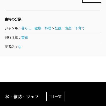
都世田谷区）にあった無認可園で、園長の天谷保子先
生が立ち上げたばかりでした。通ってくるのは近所の
書籍の分類
四歳・五歳児。何もわからない小さな子ではありませ
ジャンル：
暮らし・健康・料理
>
妊娠・出産・子育て
ん。新米の私は毎朝、覚悟を決めて家を出なければな
発行形態：
らないほど、たくましい子どもたちでした。
書籍
いまはっきり言えるのは、あの保育園に勤めなかっ
著者名：
な
たら、私は『いやいやえん』を書かなかったというこ
とです。『ぐりとぐら』シリーズも、『ももいろのき
りん』も生まれなかったでしょう。
目の前にいる子どもたちを何とか喜ばせたいと、お
はなしを作ったのがきっかけで作家になりましたが、
私の目指したのは日本一の保育をすることでした。
本・雑誌・ウェブ
一覧