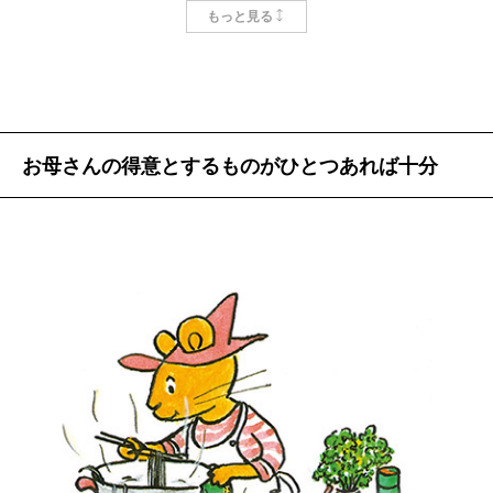
「私っていやな子だった」にはじまって、「ひがみっ
もっと見る
ぽかった」「わがままだった」「よく親が見捨てない
で育ててくれたと思うとありがたいわね」などと言い
ます。
でもみんな、ちゃんとりっぱな大人になっているの
お母さんの得意とするものがひとつあれば十分
でご安心ください。
こわい話には
おりこうさんで、言うことがすぐにわかって、「は
安全地帯を
いはい」と言う子だったらつまらないではないです
用意して
か。育てるほうにとってもおもしろくありません。ロ
ボットではあるまいし、すねたりふくれたりするぐら
いのほうが私は好きです。
暗い部屋で子どもを一人きりにしてこわい話をしな
そもそも子どもというのは欠点だらけで、自分なり
いこと。
にいい子になっていこうと悪戦苦闘のまっ最中なので
恐怖でふるえあがるでしょう。
はないでしょうか。だから純情でかわいいのだと私は
おはなしは、子どもを膝にのせ、身を寄せあってす