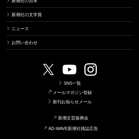
新潮社の沿革
い」。うち「おんなは度胸」以外の3本は1年間）な
新潮社の文学賞
ど、たくさんのドラマを書けたと思っています。朝ド
ラをやると脚本家は体を壊すのが定説ですが、私は一
ニュース
度も病気にならずに済みました。家事と執筆の両立は
お問い合わせ
大変でしたが、おかげで集中力がついた。人生、何が
功を奏するかわかりませんね。
石井
昔同じマンションに住んでいたことがあります
が、夜中に突然ピンポンが鳴る。夫婦喧嘩して、私の
SNS一覧
ところに駆け込んできたりね。
メールマガジン登録
橋田
あの時はご迷惑をおかけしました。私は「夫婦
新刊お知らせメール
喧嘩も、いつかドラマの材料になる」と思っていまし
た（笑）。
新潮文芸振興会
石井
昔はあなたも私もタバコを喫んでいたけど、あ
AD-WAVE新潮社雑誌広告
なた、ご主人には隠していたのよね。ある日、橋田さ