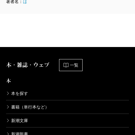
著者名：
は
には、こっちは困っちゃうじゃないの（笑）。同僚の
岩崎さんとは当時、会社の同じ部屋で働いていまし
た。でも、こんな話、他の人に聞かれたら困るでしょ
う。携帯なんてない時代ですから、こっそり内線電話
をかけて、「あなた、今、誰かいる？」。そしたら、
彼は「今はいない」。あの頃は私も独身。彼はてっき
り私に愛の告白をされるのかと思って、面食らったみ
本・雑誌・ウェブ
一覧
たい（笑）。
本
本を探す
お給料目当てで……
書籍（単行本など）
新潮文庫
橋田
石井さんが取り持ってくださって、おかげさま
で結婚できたんです。だって、40歳の行き遅れのブス
新潮新書