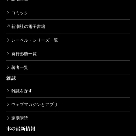
の私が、4歳下の彼に自分で告白する勇気なんてないで
コミック
すからね。
私はその頃、仕事がイヤになっていました。松竹で
新潮社の電子書籍
映画の脚本を10年やったけど、芽が出なくて退社。フ
レーベル・シリーズ一覧
リーランスになってテレビに転身したはいいけど、な
発行形態一覧
かなか脚本が採用されない。このまま乏しい才能に鞭
打って、生活のために働き続けるかと思うと、ほとほ
著者一覧
と嫌気が差した。岩崎のおおらかな人柄に惹かれたこ
雑誌
ともありましたけど、そもそも私は彼のお給料目当て
雑誌を探す
で結婚したんです。
石井
彼はアメリカのドラマ「奥さまは魔女」「ベ
ウェブマガジンとアプリ
ン・ケーシー」などの放送権の買い付けでも活躍しま
定期購読
した。根っからのテレビマンで目利きでしたね。
本の最新情報
橋田
主人が青春を捧げたTBSの創立記念日と私の誕