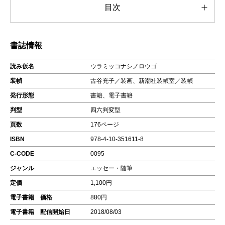
目次
書誌情報
読み仮名
ウラミッコナシノロウゴ
装幀
古谷充子／装画、新潮社装幀室／装幀
発行形態
書籍、電子書籍
判型
四六判変型
頁数
176ページ
ISBN
978-4-10-351611-8
C-CODE
0095
ジャンル
エッセー・随筆
定価
1,100円
電子書籍 価格
880円
電子書籍 配信開始日
2018/08/03