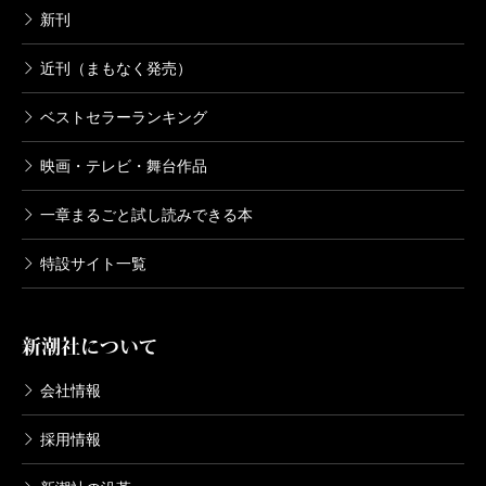
新刊
生日が同じ5月10日。彼はそれが縁だと言うので、たっ
た2カ月ほど付き合っただけで結婚したんです。
近刊（まもなく発売）
石井
橋田さんは、妻としてずいぶん尽くしていまし
ベストセラーランキング
たよね。
橋田
夫は筋金入りのマザコンで亭主関白。大酒飲み
映画・テレビ・舞台作品
で、毎晩飲んで遅く帰ってくる。私はそれを寝ないで
一章まるごと試し読みできる本
待っていましたからね。結婚してから、後悔したこと
もありました。加えて、結婚の条件が「俺はシナリオ
特設サイト一覧
ライターと結婚したんじゃない。普通の女と結婚した
んだから、俺の前で原稿用紙を広げるな」。仕方がな
新潮社について
いから、夫がいない間に一心不乱に書いたんです。そ
会社情報
れで集中力がついて、NHKの大河ドラマ3本（「おんな
太閤記」「いのち」「春日局」）、朝ドラ4本（「あし
採用情報
たこそ」「おしん」「おんなは度胸」「春よ、来