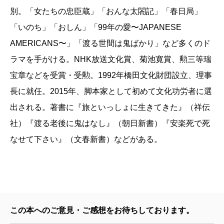
ルーズで、グアムとサイパンを回ってきました。帯状
別。「女たちの忠臣蔵」「おんな太閤記」「春日局」
疱疹がなかなか治らなくて体調はイマイチでしたが、
「いのち」「おしん」「99年の愛〜JAPANESE
船上でお餅つきができて楽しかった。私、お餅つきが
AMERICANS〜」「渡る世間は鬼ばかり」など多くのド
大好きなのよ。
ラマを手がける。NHK放送文化賞、菊池寛賞、勲三等瑞
石井
わざわざ船に乗らなくても、お餅つきなら、熱
宝章などを受賞・受勲。1992年橋田文化財団設立、理事
海でもできるのにね（笑）。
長に就任。2015年、脚本家として初めて文化功労者に選
橋田
それにしても、出会って60年近くになります
出される。著書に『旅といっしょに生きてきた』（祥伝
ね。
社）『渡る老後に鬼はなし』（朝日新書）『安楽死で死
石井
橋田さんと初めて会ったとき、私は32歳。それ
なせて下さい』（文春新書）などがある。
から、本当に多くのホームドラマをご一緒させていた
だきましたね。1990年に始まった「渡る世間は鬼ばか
り」シリーズは27年も続いていますが、他にもたくさ
ん思い出深い作品があります。
この本へのご意見・ご感想をお待ちしております。
『恨みっこなしの老後』にも書かれていましたが、大