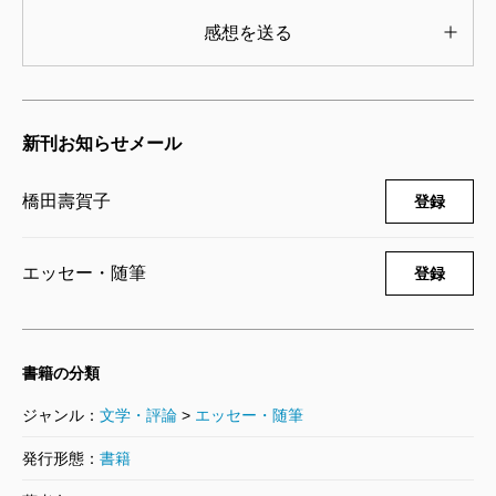
家族を描いたドラマ「ただいま11人」（1964年放送開
感想を送る
始）は、ご結婚のきっかけにもなりましたね。
橋田
主人（故・岩崎嘉一氏。1989年没）が企画部
で、石井さんがプロデューサー、私が脚本でした。少
新刊お知らせメール
子化の時代に大家族のドラマをやりたいって言うか
ら、「おもしろい人だな」と思ったのね。
橋田壽賀子
登録
石井
橋田さんはいつも原稿が早い。私の仕事は脚本
家を追いかける仕事ですが、橋田さんの原稿は、私を
エッセー・随筆
登録
追いかけてくる。でも、ある日、締め切りを過ぎても
原稿が来ない。「おかしいな。大丈夫かな」と心配し
ていたら、恋患いになっていた。
書籍の分類
橋田
そうなんです（笑）。それで、石井さんに相談
ジャンル：
文学・評論
>
エッセー・随筆
したら、すぐに動いてくれました。
発行形態：
書籍
石井
だって、とにかく原稿を書いてもらわないこと