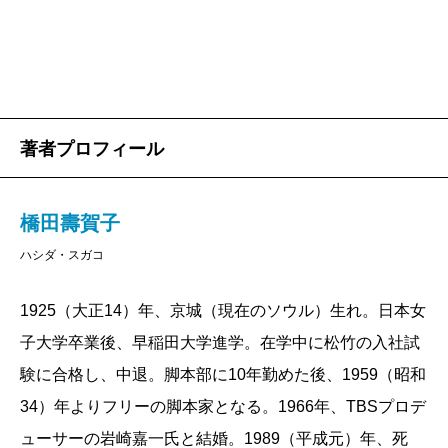
石井
お久しぶりです。お電話はよくしていますが、
お会いするのは、昨年秋以来ですね。
橋田
あの時は、お1人で熱海の山の中の我が家にいら
してくださいましたよね。ありがとうございました。
著者プロフィール
石井
私はいつも1人で動きますから。
橋田
あの日、あれこれおしゃべりした後、夕食は熱
橋田壽賀子
海の駅前の馴染みのステーキハウスへタクシーで出か
ハシダ・スガコ
けました。着いたら、店のご主人が「90代のお2人だけ
で来たんですか」と目を丸くしてね。もう店中が大騒
1925（大正14）年、京城（現在のソウル）生れ。日本女
ぎになっちゃった。
子大学卒業後、早稲田大学進学。在学中に松竹の入社試
石井
私たち、いつも通りに行動しているだけなのに
験に合格し、中退。脚本部に10年勤めた後、1959（昭和
ね。年越しは例年通り、船上でしたか。
34）年よりフリーの脚本家となる。1966年、TBSプロデ
橋田
年末から10日間、「飛鳥II」のニューイヤー・ク
ューサーの岩崎嘉一氏と結婚。1989（平成元）年、死