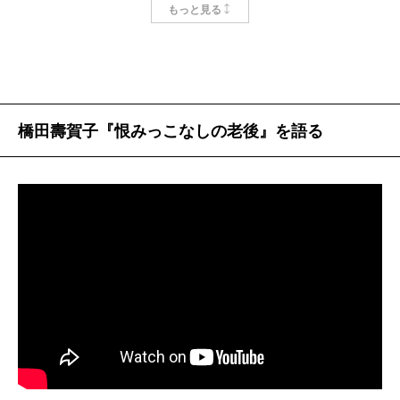
もっと見る
恨むヒマがあったら、感謝
91歳と92歳の人生観
橋田壽賀子
、
石井ふく子
橋田壽賀子『恨みっこなしの老後』を語る
思い出のドラマ、戦争の記憶、老後の心構え、そ
してこれからの仕事･･････。 橋田流「自分を楽
にする生き方」を記した『恨みっこなしの老後』
刊行を機に、60年一緒にホームドラマをつくって
きた2人が、あらためて語り合った。
組んで60年