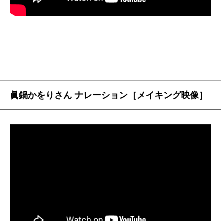
たになりかけたその傷をわざわざ自分で剥がしては、
が、徒歩五分圏内に、母、祖父母、妹一家がいるので
じゅくじゅくと流れるその血を見たりした。癒えない
日々助けてもらっています。母自身も私が二歳くらい
傷がある、というのは、どこかで私の免罪符だった。
の時に離婚してからは、昼も夜も仕事をしながら私と
人間関係がうまくいかないことも、恋人と別れたこと
妹を育ててくれました。母がとても忙しかったので、
も、全部その傷のせいにできた。私にはおかあさんが
小・中学生の頃は平日は祖母の家で過ごしたのです
いなかったから、どこか人格形成に問題があるのはし
が、土日に朝から晩まで全力で遊んでくれたので、不
眞鍋かをりさん ナレーション［メイキング映像］
ょうがない、と開き直ることでしか立ち直ることがで
思議と寂しい気持ちはありませんでした。祖父母との
きなかった。
関係も深まったし、色々な人にお世話され助けてもら
傷は傷のまま消えないけれど、でもそれは私という
って育ったことは、今の私の財産でもあります。
人間を損なうものではない。私を損なっているのは私
「財産」と言えば、吉川さんの「おかあさん」が落ち
自身で、母とのことは関係ない。そんな当たり前のこ
込む吉川さんに、「あんたなら大丈夫、そういう風に
とに気付くのに、どれだけの時間がかかったことか。
育ててあるから」と励ます場面は特に印象に残りまし
そのことに気付いてから、「母娘」がテーマの物語の
た。素晴らしい言葉ですよね。私も、母と祖母からも
読み方が変わった気がする。それまでは、自分にとっ
らった「言葉」をいまも大事な指針にしていて、母か