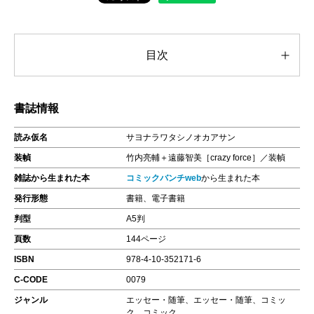
目次
書誌情報
読み仮名
サヨナラワタシノオカアサン
装幀
竹内亮輔＋遠藤智美［crazy force］／装幀
雑誌から生まれた本
コミックバンチweb
から生まれた本
発行形態
書籍、電子書籍
判型
A5判
頁数
144ページ
ISBN
978-4-10-352171-6
C-CODE
0079
ジャンル
エッセー・随筆、エッセー・随筆、コミッ
ク、コミック