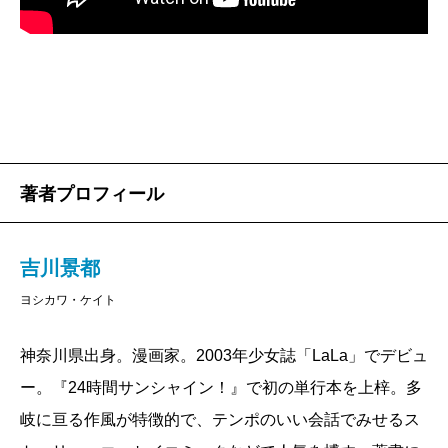
て「母娘もの」はある意味で鬼門だった。過度に感情
らは「笑顔・愛嬌・挨拶を大切に」と、祖母からは
移入しないように意識して読んでいたため、読み終わ
「出されたものは全部食べる」と言われ続け、それは
ると不必要にぐったりしていたのだ。馬鹿じゃなかろ
今の仕事にも大いに役に立っていると感じます。
うか、と今では思えるけれど、その時はそういうふう
にしかできなかった。
今では「毒親」という言葉も認知され、親子関係に
著者プロフィール
は呪縛という側面があることも知られているし、親子
だから必ずしも仲睦まじくあらねばならないわけでは
吉川景都
ない、という認識も広まってきている。その家、その
ヨシカワ・ケイト
家ごとのベストな家族、というものはあっても、「理
想の家族」などというものはない。ベストな家族、と
神奈川県出身。漫画家。2003年少女誌「LaLa」でデビュ
書いてしまったが、何がベストなのか、もまた、その
ー。『24時間サンシャイン！』で初の単行本を上梓。多
でも息子は一月で五歳になるのですが、まだまだ甘
家族次第なのだ。
岐に亘る作風が特徴的で、テンポのいい会話でみせるス
えん坊。幼稚園のお友達と比べても幼くて、私がいる
本書は漫画家である吉川景都さんのエッセイ漫画だ