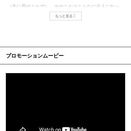
（主に母のことで）、そのことはこんなに大人になっ
んありました。例えば子守歌。〈子どもを産んでみた
た今でも、私の中で消化できていないし、きっと消化
もっと見る
ら自分が歌えるんで驚いた〉というのはまさにそう。
できることはないのだとどこかで諦めてもいる。
習ったわけでもないのに自然と口から出てくるそれ
母が家を出るまでの記憶で、残っていることはほと
は、母から私に受け継がれたもので、私たち娘にはそ
んどない。おかあさん、と呼んでその胸に飛び込んだ
んな宝物のような思い出が溢れているのだ――と気が
おど
こともあっただろうに、おかあさん、と呼んで
戯
けて
つかせてくれました。日常生活でも、子供と接してい
プロモーションムービー
みせたこともあっただろうに、母がいなくなってから
る時にふと、自分と母や祖母の姿が重なることがあ
の時間が積み重なっていくうちに、写真が色褪せてい
り、「ああ、愛してくれていたんだな」と、想像しな
くかのように、薄くぼやけてしまって思い出せない。
がら感謝することも増えていて……。子供が生まれて
思い出せないのか、思い出したくないのか、その境界
ますます母との距離が近づいた実感があるので、吉川
さえあやふやになってしまっている。
さんが子供時代を振り返りながら「おかあさん」を想
おかあさん、と呼ぶ人がいなかったことはずっとず
い、そして我が子を想う気持ちにとても強く共感した
っと私の“傷”だった。いや、だった、ではなくて、今で
んだと思います。
もそれは古傷のようにある。若かったころは、かさぶ
三年前に離婚してから故郷熊本に住んでいるのです