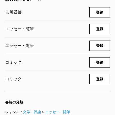
その日」のための、心の準備にもつながるような気が
う言うのだ。「そういう風に育ててあるから」と。
します。
吉川景都
登録
「そういう風に育ててある」、なんて優しくて慈しみ
「おかあさん」、吉川さん、娘さんとが重なり合う最
に満ちた呪文であることか。「おかあさん」の命の砂
終話の見開きの絵は本当に素敵なシーン。死は終わり
エッセー・随筆
登録
時計は思いがけず早くに落ちてしまうことになったけ
なのではなくて、次の世代への繋がりでもあることを
れど、「おかあさん」は吉川さんの中にずっとある。
感じさせてくれました。
エッセー・随筆
登録
本書は「母娘もの」の体裁をとってはいるが、テー
当たり前のことが当たり前じゃなくなる前に、この
マはもっと普遍的なものだ。それは、母から娘へ、娘
漫画と出逢えて本当によかったです。
コミック
登録
からさらにその娘へ、息子へと受け継がれていく「命
のバトン」「愛のバトン」なのである。本書を読んだ
（スザンヌ タレント）
コミック
登録
私たちも、そのバトンを落とさないように、大切な誰
波 2019年1月号より
かに渡していければ、と思う。
単行本刊行時掲載
書籍の分類
（よしだ・のぶこ 書評家）
ジャンル：
文学・評論
>
エッセー・随筆
波 2019年1月号より