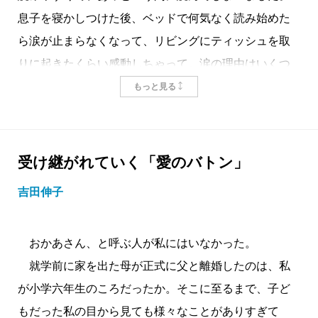
息子を寝かしつけた後、ベッドで何気なく読み始めた
ら涙が止まらなくなって、リビングにティッシュを取
りに起きたくらい感動しちゃって。涙の理由はいくつ
かあると思うのですが、肝臓がんと闘い亡くなってし
もっと見る
まう吉川さんの「おかあさん」の姿に、祖母や母を重
ねながら読んだから、というのが特に大きな理由かも
しれません。
受け継がれていく「愛のバトン」
とはいっても、私の祖母も母もまだまだとても元
吉田伸子
気。祖母は八十五歳なのでそれなりに老いてはきてい
ますが、一昨年までは仕事をしていたくらい活動的で
おかあさん、と呼ぶ人が私にはいなかった。
すし、母もまだバリバリ仕事をしています。なので、
就学前に家を出た母が正式に父と離婚したのは、私
悲しい涙ではありません。
が小学六年生のころだったか。そこに至るまで、子ど
吉川さんが漫画の中で描かれているように、私も、
もだった私の目から見ても様々なことがありすぎて
子供を育てるようになって、驚くようなことがたくさ