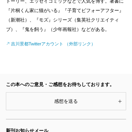
トーリー、エッセイコミックなどで人気を博す。著書に
時は食べさせてもらえるまで自分からは食事をしない
が、吉川さんの家族は、間違いなくベストな家族だ、
『片桐くん家に猫がいる』『子育てビフォーアフター』
こともあります。恥ずかしがりやで偏食で、どうした
と思う。末期癌である吉川さんの「おかあさん」の闘
（新潮社）、『モズ』シリーズ（集英社クリエイティ
ら母や祖母のようにできるのだろう……というのは今
病とその旅立ちまでを描いたものなのだが、この「お
ブ）、『鬼を飼う』（少年画報社）などがある。
のちょっとした悩みです（笑）。
かあさん」が本当に本当に素晴らしい。余命を限られ
週に一度はランチしたりお裾分けをし合ったりと、
吉川景都Twitterアカウント （外部リンク）
た日々の中で、吉川さんの思い出に残る「おかあさ
今は母とも頻繁に会えますし、元気な姿からは「弱っ
ん」はいつも笑顔なのだ。子育ての真っ最中でもある
ていく姿」を想像できないですが、もし今急に母に何
吉川さんは、自分の育児の日々を通して、「おかあさ
かあったら、絶対に後悔するでしょう。〈行けばよか
ん」が自分にしてくれたことに、一つ、また一つと気
ったんだ〉と「おかあさん」が行きたがっていた場所
付いていく。
この本へのご意見・ご感想をお待ちしております。
に行けなかったことを吉川さんは後悔していますが、
胸が詰まってしまったのは、「おかあさん」が吉川
私も、家族旅行を先延ばしにしちゃっていて。無理や
さんにことあるごとにかけていた言葉を読んだ時だ。
感想を送る
りでもスケジュールを合わせて、みんなで出かけられ
打たれ弱くて泣き虫な吉川さんは、何かあると「おか
る機会を作ったり、もっと頻繁にみんなで集まりたい
あさん」に泣きつくのだが、その都度、「おかあさ
なとも思いました。それがきっと、「いつか必ずくる
ん」は大丈夫、乗り越えられる、と励まし、最後にこ
新刊お知らせメール