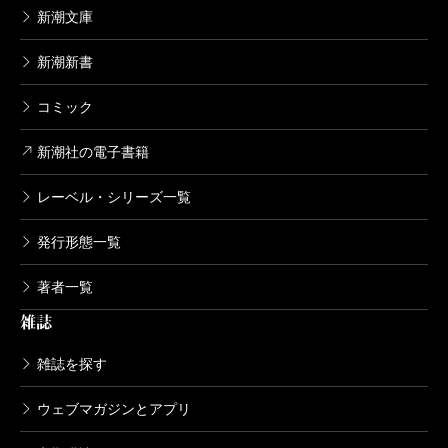
な内容も聞かねばならず、1審、2審の判決が下される
新潮文庫
度に、上訴してもらうように検察庁宛てに意見書を作
新潮新書
成しなければなりませんでした。加害者にはある上訴
コミック
の権利が被害者には無いからです。何度も公判記録を
読み返し作成に当たりましたが、忘れたいはずの娘の
新潮社の電子書籍
殺害状況を、繰り返し頭の中にすり込む大変辛い作業
レーベル・シリーズ一覧
でした。辛くても苦しくても大変でも、娘の命を奪っ
た三人を死刑にする為には手を緩めることはできませ
発行形態一覧
ん。署名活動を続けたのも同じ気持ちからです。その
著者一覧
ような私共遺族の気持ちとは裏腹に、神田が死刑、堀
雑誌
と川岸は無期懲役で結審し願いは叶いませんでした。
雑誌を探す
しかし、結審からわずか20日余り後に犯人の一人で
ある堀が余罪で逮捕されたのです。この余罪で堀は死
ウェブマガジンとアプリ
刑判決が確定し、全ての裁判が終わりました。気がつ