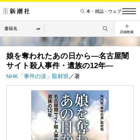
本・雑誌・ウェブ
詳細検索
娘を奪われたあの日から―名古屋闇
サイト殺人事件・遺族の12年―
NHK「事件の涙」取材班
／著