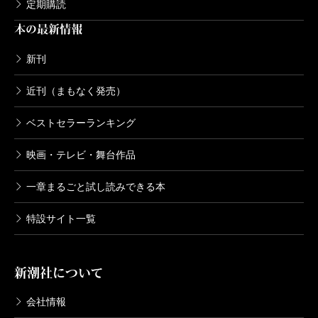
定期購読
けば、娘の事件から既に12年が経っていました。「も
本の最新情報
う裁判と関わらなくてもいい」そう思うと、大きな安
堵感に包まれ、また一歩前に踏み出すことができまし
新刊
た。
近刊（まもなく発売）
今は、「娘が安心して見守れるような毎日を過ごそ
う！」と心に決めて日々を送っています。趣味のゴル
ベストセラーランキング
フを仲間や姉と楽しんだり、13年も続いている「五十
映画・テレビ・舞台作品
路会」と銘打った元の職場の友人達と食事会を開いた
一章まるごと試し読みできる本
り、旅行に行ったりと、残りの人生を楽しんでいま
す。
特設サイト一覧
そして、欠かすことができないのは、犯罪被害者ご
遺族との出会いです。ご遺族との出会いは、「辛いの
新潮社について
は私だけではない」と、自分自身を奮い立たせる原動
会社情報
力になっています。