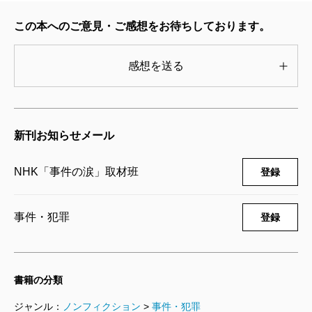
書を読んでいただき、より事件について知ってもら
この本へのご意見・ご感想をお待ちしております。
い、考えるきっかけにしてもらえればと思っていま
す。誰が犯罪被害者となってもおかしくない社会なの
感想を送る
です。
私の最愛の娘である利恵は、31歳という若さで無差
別強盗殺人事件の被害者となり、突然にこの世を去り
新刊お知らせメール
ました。私の夫は白血病を患い、娘と同じ31歳で亡く
なっています。それ故、娘が同じ年頃になると、病を
NHK「事件の涙」取材班
登録
発症するのではないかと心配することはありました
が、犯罪によって命を喪うとは想像すらしていません
事件・犯罪
登録
でした。平穏だった生活は、見知らぬ三人の男たちに
よって一瞬にして奪われ一変してしまいました。彼等
を絶対に許さない――私は決意しました。
書籍の分類
「一人の被害者では、日本の司法では何故か死刑には
ジャンル：
ノンフィクション
>
事件・犯罪