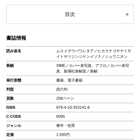
目次
書誌情報
読み仮名
ムスメヲウバワレタアノヒカラナゴヤヤミサ
イトサツジンジケンイゾクノジュウニネン
装幀
SIME／カバー表写真、アフロ／カバー表写
真、新潮社装幀室／装幀
発行形態
書籍、電子書籍
判型
四六判
頁数
208ページ
ISBN
978-4-10-353141-8
C-CODE
0095
ジャンル
事件・犯罪
定価
1,595円