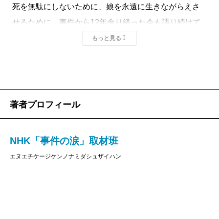
死を無駄にしないために、娘を永遠に生きながらえさ
せるために、事件から12年余り経った今も語り続けて
います。この社会の中で娘が生活していたことを忘れ
もっと見る
ないで欲しい。恐怖のさなかでも、屈することなく闘
った娘を忘れないで欲しい。そして、優しく思いやり
に富んだ親孝行な娘がいたことを忘れないで欲しい。
そのような私の思いを叶えるかのように、NHKのディ
著者プロフィール
レクターさんが番組取材のために訪ねて来られたのが3
年前。そしてこの度、これまでの取材をまとめた詳細
NHK「事件の涙」取材班
な取材記が出版されることになりました。これもひと
エヌエチケージケンノナミダシュザイハン
えに、事件を風化させずに伝えたいと、発信し続けて
くださったスタッフ皆様のおかげだと感謝していま
す。
事件を知っている人も、若い世代の知らない人も本