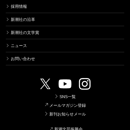
「人間って、一人じゃ生きられません。自分が意識し
採用情報
ないところでも、きっといっぱい色んな人のお世話に
新潮社の沿革
なっているのでしょうね」という娘の言葉通り、多く
の温かい人達に囲まれて生かされています。遺言とし
新潮社の文学賞
て受け取った、「悲しむより楽しかった思い出を大事
ニュース
にして、何時までも忘れないでいよう」という言葉を
お問い合わせ
胸に、虹となった娘を探しながら、空を見上げて歩い
ています。
利恵ちゃん！ 私の娘でいてくれて有難う！
SNS一覧
（いそがい・ふみこ）
メールマガジン登録
波 2020年3月号より
新刊お知らせメール
単行本刊行時掲載
新潮文芸振興会