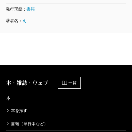
ならないだろう」
発行形態：
書籍
これは、事件後早々に送られてきた、見知らぬ人か
著者名：
え
らの手紙の一節です。当然死刑だと思っていた私は姉
と二人で、「三人の極刑を求める」ための署名活動を
スタートさせ、33万2806名の署名を集めました。活動
当初は、寝る間を惜しみ、悲しむいとまもないほどの
忙しさでしたが、この活動が、胸をかきむしられるよ
うな辛い状況から、一歩踏み出す勇気と元気を与えて
くれました。人によって地獄の苦しみを味わいました
本・雑誌・ウェブ
一覧
が、逆に、多くの人によって私は支えられ、助けても
本
らいました。
署名活動も大変でしたが、精神的にとても辛かった
本を探す
のは、事件が起きてから裁判が結審するまでの5年弱の
書籍（単行本など）
期間です。特に1審の裁判中は、耳を塞ぎたくなるよう