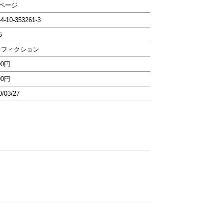
4ページ
-4-10-353261-3
5
ンフィクション
00円
00円
0/03/27