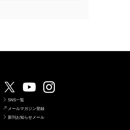
企業のような姿勢をみんなが持てたら、世
喜ばれ、役に立てたことに喜び、賃金をい
ね。「人が動く」と書いて「働く」。幸せ
は喜びに満ちたものであってほしい。
見つけて人生を歩んでいってもらいた
ある次男にはどこか、まだ幼い、という点
たかもしれない。それを姫路さんがまた揺
ために、「こんな個性を持った子がいま
方に伝えていこう。次男を丸ごと受け止め
SNS一覧
みんなに受け入れてもらうために。
メールマガジン登録
に」の通りに。
新刊お知らせメール
！