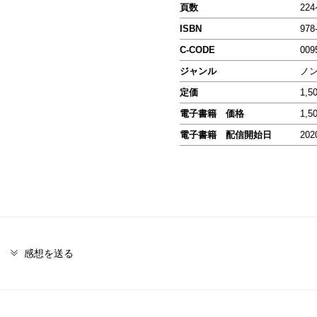
頁数
22
ISBN
978
C-CODE
009
ジャンル
ノ
定価
1,5
電子書籍 価格
1,5
電子書籍 配信開始日
202
感想を送る