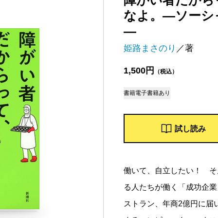
障がい者だから
なよ。―ソーシ
―
姫路まさのり
／著
1,500円
（税込）
書籍
電子書籍あり
試し読み
働いて、自立したい！ そ
る人たちが働く「成功企業
ストラン、年商2億円に届