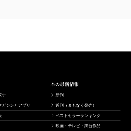
ことが得意ですか」と「人をわかろう」とする、この
の中は変わりますね。得意なことを分担して、誰かに
ただく。それが「働く」ということの定義なんですよ
になるために生まれてきたのだから、動くということ
長男にも次男にも、それぞれにあった「働く場所」を
い。そう思いながら子育てをしていますが、障がいの
もあり、あえて考えないようにしていたところがあっ
さぶってくれました。
本の最新情報
次男が変わる、のではなく次男で変わる世の中になる
探す
新刊
す」ということを私はこれからも自信を持って多くの
マガジンとアプリ
近刊（まもなく発売）
てくれたクラスメイトが存在しているように、世の中
読
ベストセラーランキング
この本で紹介されていた言葉、「この子らを世の光
映画・テレビ・舞台作品
こんなステキな個性を持った子が、ここにいますよ