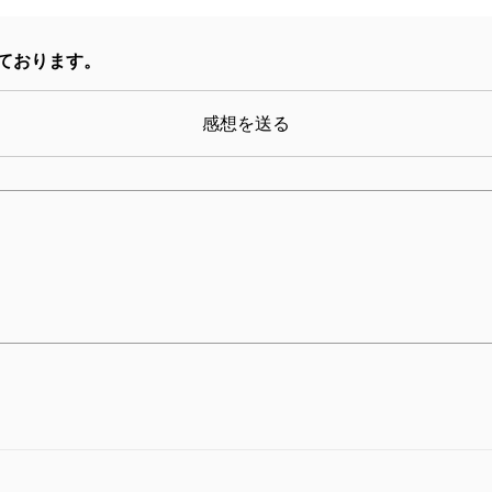
その意味で、姫路さんがこの本の中でも触れていた「
も起こりうること」であり「精神障がい者と健常者は
ております。
うお言葉にも深くうなずきました。
次男はまだ8歳。この春で小学三年生。まだ字を書く
感想を送る
多い生徒ではありますが、同じ地域に住む子どもたち
いう思いから通常級へと通っています。私たち親が懸
をあるがままに受け入れてくれました。子どもたちは
ありません。次男が通っている学校に行くたび、理想
ます。「できてもいい、できなくてもいい」と思いあ
とができなくなる現実を思えば、みなが生きやすくな
そんな思いが根底に深くあるぶん、この本の中の「で
が嬉しかった。私たちはロボットではなく生身の、そ
す。できることは人それぞれ。形が違うならその違い
ジャッジして仕分けることは合理的かもしれませんが