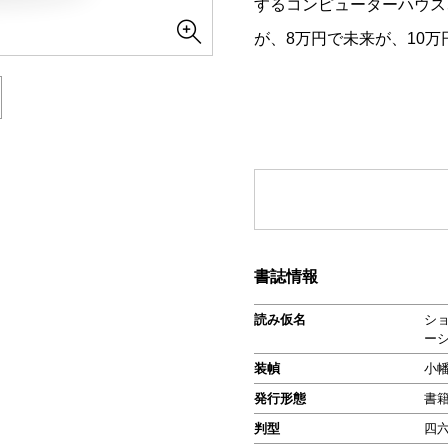
するコンピューターハウス
が、8万円で未来が、10
書誌情報
読み仮名
シ
ー
装幀
小
発行形態
書
判型
四