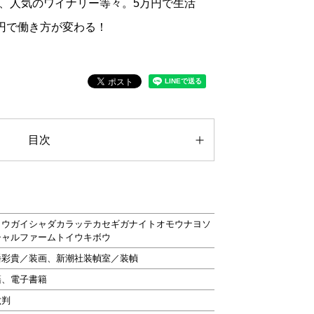
、人気のワイナリー等々。5万円で生活
万円で働き方が変わる！
目次
ョウガイシャダカラッテカセギガナイトオモウナヨソ
シャルファームトイウキボウ
幡彩貴／装画、新潮社装幀室／装幀
籍、電子書籍
六判