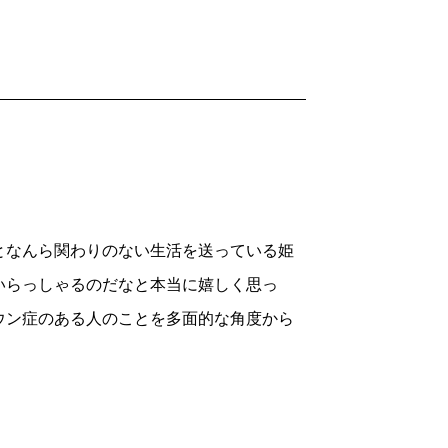
となんら関わりのない生活を送っている姫
いらっしゃるのだなと本当に嬉しく思っ
ウン症のある人のことを多面的な角度から
さらに上回る本がこの『障がい者だから
という希望―』でした。障がいのある人が