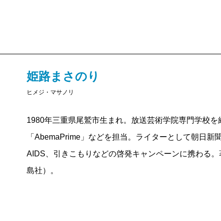
働いて、自立できるだけの給料を払えている企業、ソ
の本は、本当は誰にとっても大事な「お金」の話を、
さんの愛情ってどこまで深いのでしょうか。
「障がい」という言葉を聞くと、ほとんどの人は身構
たら関わりたくない。大変そうだね、と他人事。ダウ
姫路まさのり
でした。よくわからないから不安で、距離を置いてい
ヒメジ・マサノリ
でも、障がいのある子が我が子となり、距離をおくど
1980年三重県尾鷲市生まれ。放送芸術学院専門学校
実となって初めて私が感じたのは「あれ？ これ、お
「AbemaPrime」などを担当。ライターとして朝日
と大したことない。もっというと、大差がない。事実
AIDS、引きこもりなどの啓発キャンペーンに携わる
長男の子育ての方が、今でも苦労をしています（笑）
島社）。
がある人間にすぎません。今では心からそう言えます
い。健常者であっても、ゆっくりと時間をかけて老い
うほとんどの人が逃れられない現実もあります。