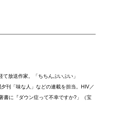
ーシャルファームを丁寧に紹介しているこ
真正面から考えさせてくれるのです。姫路
えてしまうと思う。なんだか怖いし、でき
ン症のある次男を授かる前の私自身がそう
た気がする。
ころか濃厚に接する毎日を送ることが現
を経て放送作家。「ちちんぷいぷい」
んなじ子育て」だということ。知ってみる
新聞夕刊「味な人」などの連載を担当。HIV／
、我が家においては健常者と言われている
。著書に『ダウン症って不幸ですか?」（宝
。障がいを恐れることなかれ。同じ、個性
。そして、それは決して特別なことでもな
を重ね、できないことが増えていく、とい