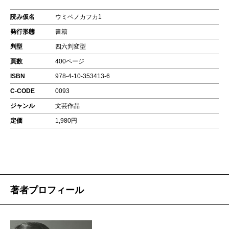
読み仮名
ウミベノカフカ1
発行形態
書籍
判型
四六判変型
頁数
400ページ
ISBN
978-4-10-353413-6
C-CODE
0093
ジャンル
文芸作品
定価
1,980円
著者プロフィール