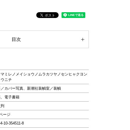
目次
ナマミレノメイショウノムラカツヤノセンヒャクヨン
ュウニチ
事／カバー写真、新潮社装幀室／装幀
籍、電子書籍
六判
6ページ
-4-10-354511-8