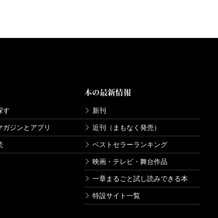
戦、じっとグラウンドを見つめる加藤の背中は今でも
より、切実さを感じさせるスタンスは、球場以外他に
だ。そして、今思えば、加藤はそういう切実な立ち位
たのだろう。
この本の序盤に印象深いシーンがある。加藤は都心か
本の最新情報
駅から15分ほど歩き、シダックスの関東村のグラウン
探す
新刊
で、強い風に砂塵が舞い上がる中、アマチュア選手を指
マガジンとアプリ
近刊（まもなく発売）
来ている記者は自分ひとりだ。思わず、「こんな酷い
読
ベストセラーランキング
が、「野球は野原でやるから、野球なんだよ」と野村
映画・テレビ・舞台作品
もいない。でも野球がある。まるで駆け出しの若手時
一章まるごと試し読みできる本
のだ。のちに野村が口にした「一番楽しかった3年間
特設サイト一覧
也から解放された3年間」でもあったのではないだろ
青春の日々だったのかもしれない。