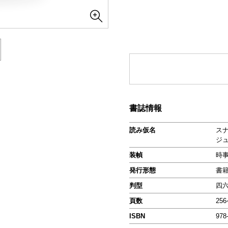
書誌情報
読み仮名
ス
ジ
装幀
時
発行形態
書
判型
四
頁数
25
ISBN
978