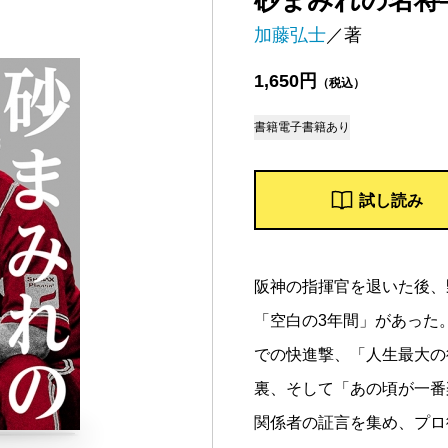
砂まみれの名将―
加藤弘士
／著
1,650円
（税込）
書籍
電子書籍あり
試し読み
阪神の指揮官を退いた後、
「空白の3年間」があった
での快進撃、「人生最大の
裏、そして「あの頃が一番
関係者の証言を集め、プロ