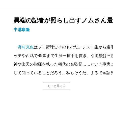
異端の記者が照らし出すノムさん最
中溝康隆
野村克也
はプロ野球史そのものだ。テスト生から選
ッテや西武で45歳まで生涯一捕手を貫き、引退後は三
神や楽天の指揮を執った稀代の名監督……という事実
して知っていることだろう。私もそうだ。まるで国語
むような感覚で、ノムさんの膨大な著書を読み漁った
もっと見る
それでも、不思議なほど社会人チームで指揮を執った
から抜け落ちている。同野球部からのちにプロへ進ん
いて、「シダックスの野村克也」の実像は謎に包まれ