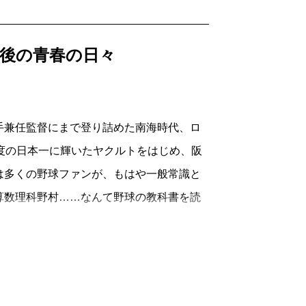
後の青春の日々
手兼任監督にまで登り詰めた南海時代、ロ
度の日本一に輝いたヤクルトをはじめ、阪
は多くの野球ファンが、もはや一般常識と
算数理科野村……なんて野球の教科書を読
。
シダックス監督時代は、すっぽりと記憶
だ選手たちの有名なエピソードの断片を除
ていた。正直に書けば、プロ野球界を追わ