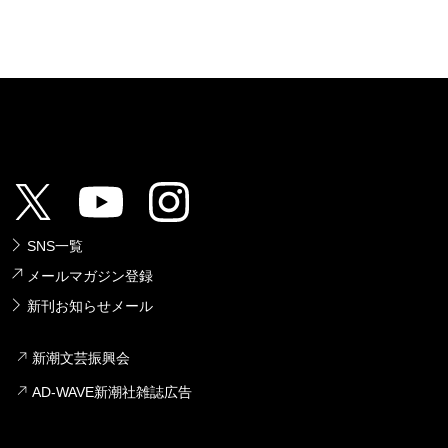
よく覚えている。野球に対して誠実という
どこにも行き場所がない観客と同じ視点
置からシダックスの野村野球も見続けてい
ら京王線の下り列車に乗って、飛田給の
ドを初めて訪れる。空き地のような野球場
導する砂まみれの背番号19の姿。取材に
SNS一覧
環境でやってるんですか……」と絶句する
メールマガジン登録
は笑顔で返す。ここにはマスコミもファン
新刊お知らせメール
代のように。余計なものなど何もなかった
新潮文芸振興会
」は、どこか自ら演じ続けた「偉大な野村克
AD-WAVE新潮社雑誌広告
うか。もしかしたら、それはノムさん最後の