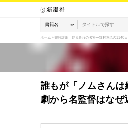
ホーム
>
書籍詳細：砂まみれの名将―野村克也の1140日
誰もが「ノムさんは
劇から名監督はなぜ