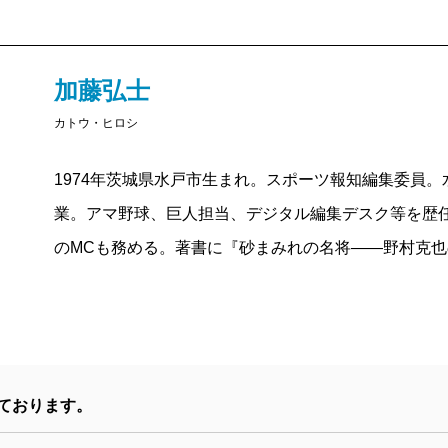
れ第一線を退いた、いや隠居生活に近い印象すら持っ
にもあるように、誰もが「ノムさんは終わりだ」と思
それが実際は、「あの頃が一番楽しかった」と本人も
加藤弘士
らけの名将のリスタート。まさにシダックス時代は終
カトウ・ヒロシ
ったのである。著者は元野村番の記者・加藤弘士。傍
1974年茨城県水戸市生まれ。スポーツ報知編集委員
介される名将の考えや、選手の癖を瞬時に見抜く見立
業。アマ野球、巨人担当、デジタル編集デスク等を歴任。
エピソードの連続だ。加えて本書の、野球人としてだ
のMCも務める。著書に『砂まみれの名将――野村克也の
らせる描写もたまらない。これまで高級料理を食べ尽
ートのとろろそばと温泉卵を「美味いな」と毎日すす
れ、それでもまだ野球で生きられる喜びを噛みしめな
するのだ。ある夜は社会人野球の監督会で船橋駅近く
でご機嫌に色紙に筆を走らせる。偉大な野村克也では
ております。
いた。