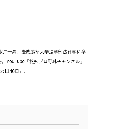
ていた。そう、当時のイメージは本書の帯
ったのだ。
振り返る濃厚な3年間だったという。傷だ
わりではなく、新たな野球人生の始まりだ
らで取材し続けた経験をベースに本書で紹
。水戸一高、慶應義塾大学法学部法律学科卒
ての数々など、興味深いグラウンド上での
YouTube「報知プロ野球チャンネル」
けではなく、人間・野村克也を浮かび上が
1140日』。
くしたであろう男が、朝食でファミリーマ
る。夫人の脱税問題でプロ野球界を追わ
がら、コンビニで買った数百円のそばをす
のクラブに誘われ、ウーロン茶とコーヒー
なく、俺らと変わらないノムさんがそこに